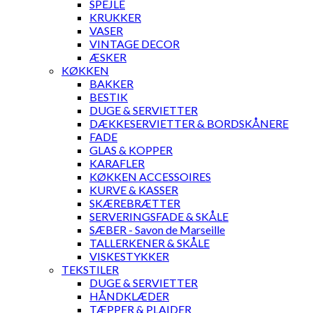
SPEJLE
KRUKKER
VASER
VINTAGE DECOR
ÆSKER
KØKKEN
BAKKER
BESTIK
DUGE & SERVIETTER
DÆKKESERVIETTER & BORDSKÅNERE
FADE
GLAS & KOPPER
KARAFLER
KØKKEN ACCESSOIRES
KURVE & KASSER
SKÆREBRÆTTER
SERVERINGSFADE & SKÅLE
SÆBER - Savon de Marseille
TALLERKENER & SKÅLE
VISKESTYKKER
TEKSTILER
DUGE & SERVIETTER
HÅNDKLÆDER
TÆPPER & PLAIDER