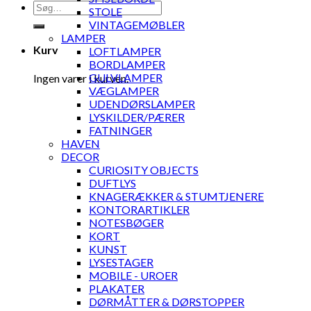
Søg
STOLE
efter:
VINTAGEMØBLER
LAMPER
Kurv
LOFTLAMPER
BORDLAMPER
GULVLAMPER
Ingen varer i kurven.
VÆGLAMPER
UDENDØRSLAMPER
LYSKILDER/PÆRER
FATNINGER
HAVEN
DECOR
CURIOSITY OBJECTS
DUFTLYS
KNAGERÆKKER & STUMTJENERE
KONTORARTIKLER
NOTESBØGER
KORT
KUNST
LYSESTAGER
MOBILE - UROER
PLAKATER
DØRMÅTTER & DØRSTOPPER