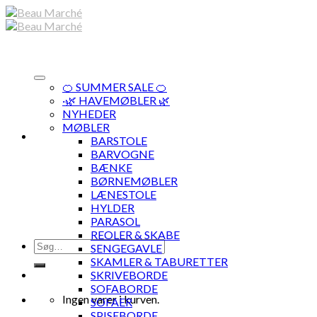
Skip
to
content
🍊 SUMMER SALE 🍊
·🌿 HAVEMØBLER 🌿
NYHEDER
MØBLER
BARSTOLE
BARVOGNE
BÆNKE
BØRNEMØBLER
LÆNESTOLE
HYLDER
PARASOL
REOLER & SKABE
Søg
SENGEGAVLE
efter:
SKAMLER & TABURETTER
SKRIVEBORDE
SOFABORDE
Ingen varer i kurven.
SOFAER
SPISEBORDE