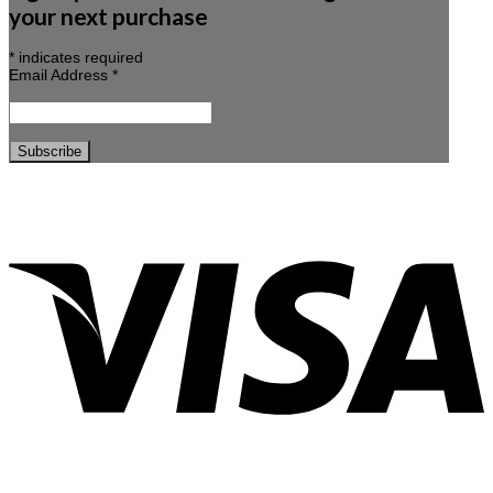
your next purchase
*
indicates required
Email Address
*