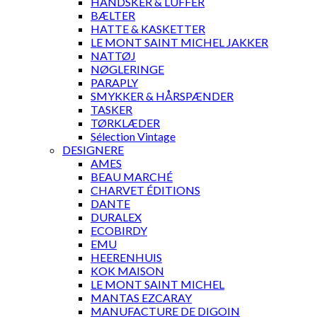
HANDSKER & LUFFER
BÆLTER
HATTE & KASKETTER
LE MONT SAINT MICHEL JAKKER
NATTØJ
NØGLERINGE
PARAPLY
SMYKKER & HÅRSPÆNDER
TASKER
TØRKLÆDER
Sélection Vintage
DESIGNERE
AMES
BEAU MARCHÉ
CHARVET ÉDITIONS
DANTE
DURALEX
ECOBIRDY
EMU
HEERENHUIS
KOK MAISON
LE MONT SAINT MICHEL
MANTAS EZCARAY
MANUFACTURE DE DIGOIN