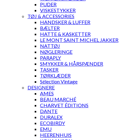
PUDER
VISKESTYKKER
TØJ & ACCESSORIES
HANDSKER & LUFFER
BÆLTER
HATTE & KASKETTER
LE MONT SAINT MICHEL JAKKER
NATTØJ
NØGLERINGE
PARAPLY
SMYKKER & HÅRSPÆNDER
TASKER
TØRKLÆDER
Sélection Vintage
DESIGNERE
AMES
BEAU MARCHÉ
CHARVET ÉDITIONS
DANTE
DURALEX
ECOBIRDY
EMU
HEERENHUIS