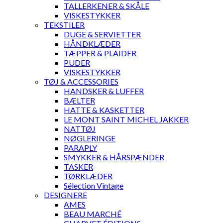
TALLERKENER & SKÅLE
VISKESTYKKER
TEKSTILER
DUGE & SERVIETTER
HÅNDKLÆDER
TÆPPER & PLAIDER
PUDER
VISKESTYKKER
TØJ & ACCESSORIES
HANDSKER & LUFFER
BÆLTER
HATTE & KASKETTER
LE MONT SAINT MICHEL JAKKER
NATTØJ
NØGLERINGE
PARAPLY
SMYKKER & HÅRSPÆNDER
TASKER
TØRKLÆDER
Sélection Vintage
DESIGNERE
AMES
BEAU MARCHÉ