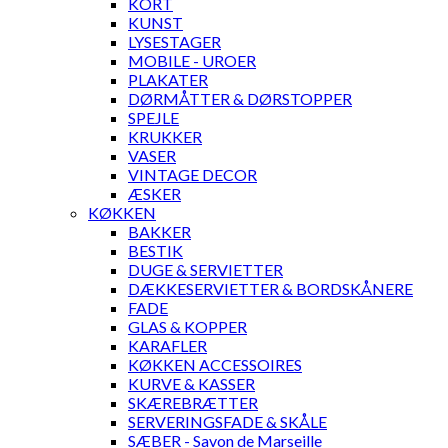
KORT
KUNST
LYSESTAGER
MOBILE - UROER
PLAKATER
DØRMÅTTER & DØRSTOPPER
SPEJLE
KRUKKER
VASER
VINTAGE DECOR
ÆSKER
KØKKEN
BAKKER
BESTIK
DUGE & SERVIETTER
DÆKKESERVIETTER & BORDSKÅNERE
FADE
GLAS & KOPPER
KARAFLER
KØKKEN ACCESSOIRES
KURVE & KASSER
SKÆREBRÆTTER
SERVERINGSFADE & SKÅLE
SÆBER - Savon de Marseille