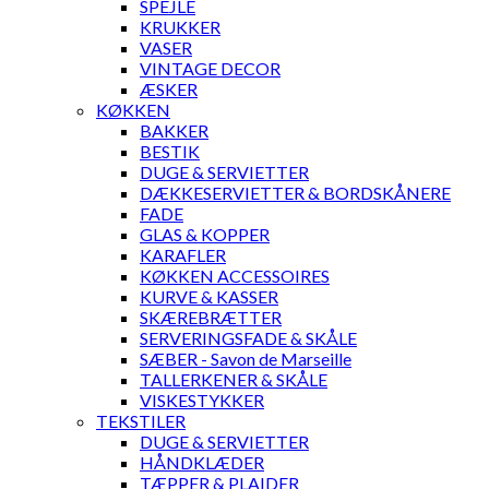
SPEJLE
KRUKKER
VASER
VINTAGE DECOR
ÆSKER
KØKKEN
BAKKER
BESTIK
DUGE & SERVIETTER
DÆKKESERVIETTER & BORDSKÅNERE
FADE
GLAS & KOPPER
KARAFLER
KØKKEN ACCESSOIRES
KURVE & KASSER
SKÆREBRÆTTER
SERVERINGSFADE & SKÅLE
SÆBER - Savon de Marseille
TALLERKENER & SKÅLE
VISKESTYKKER
TEKSTILER
DUGE & SERVIETTER
HÅNDKLÆDER
TÆPPER & PLAIDER