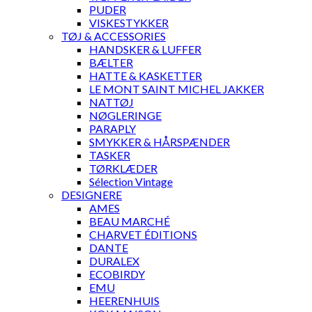
PUDER
VISKESTYKKER
TØJ & ACCESSORIES
HANDSKER & LUFFER
BÆLTER
HATTE & KASKETTER
LE MONT SAINT MICHEL JAKKER
NATTØJ
NØGLERINGE
PARAPLY
SMYKKER & HÅRSPÆNDER
TASKER
TØRKLÆDER
Sélection Vintage
DESIGNERE
AMES
BEAU MARCHÉ
CHARVET ÉDITIONS
DANTE
DURALEX
ECOBIRDY
EMU
HEERENHUIS