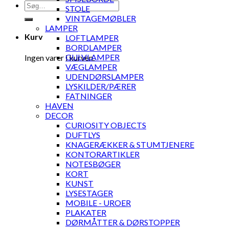
Søg
STOLE
efter:
VINTAGEMØBLER
LAMPER
Kurv
LOFTLAMPER
BORDLAMPER
GULVLAMPER
Ingen varer i kurven.
VÆGLAMPER
UDENDØRSLAMPER
LYSKILDER/PÆRER
FATNINGER
HAVEN
DECOR
CURIOSITY OBJECTS
DUFTLYS
KNAGERÆKKER & STUMTJENERE
KONTORARTIKLER
NOTESBØGER
KORT
KUNST
LYSESTAGER
MOBILE - UROER
PLAKATER
DØRMÅTTER & DØRSTOPPER