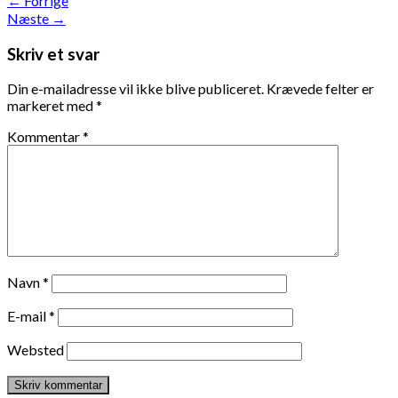
←
Forrige
Næste
→
Skriv et svar
Din e-mailadresse vil ikke blive publiceret.
Krævede felter er
markeret med
*
Kommentar
*
Navn
*
E-mail
*
Websted