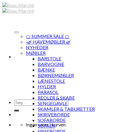
Skip
to
content
🍊 SUMMER SALE 🍊
·🌿 HAVEMØBLER 🌿
NYHEDER
MØBLER
BARSTOLE
BARVOGNE
BÆNKE
BØRNEMØBLER
LÆNESTOLE
HYLDER
PARASOL
REOLER & SKABE
Søg
SENGEGAVLE
efter:
SKAMLER & TABURETTER
SKRIVEBORDE
SOFABORDE
Ingen varer i kurven.
SOFAER
SPISEBORDE