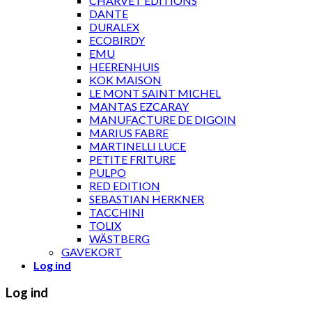
CHARVET ÉDITIONS
DANTE
DURALEX
ECOBIRDY
EMU
HEERENHUIS
KOK MAISON
LE MONT SAINT MICHEL
MANTAS EZCARAY
MANUFACTURE DE DIGOIN
MARIUS FABRE
MARTINELLI LUCE
PETITE FRITURE
PULPO
RED EDITION
SEBASTIAN HERKNER
TACCHINI
TOLIX
WÄSTBERG
GAVEKORT
Log ind
Log ind