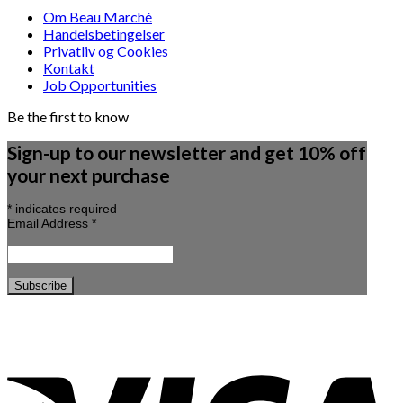
Om Beau Marché
Handelsbetingelser
Privatliv og Cookies
Kontakt
Job Opportunities
Be the first to know
Sign-up to our newsletter and get 10% off
your next purchase
*
indicates required
Email Address
*