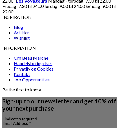
22.00
Les Voyageurs
Mandag - torsdag: 7.30 til 22.00
Fredag: 7.30 til 24.00 lørdag: 9.00 til 24.00 Søndag: 9.00 til
22.00
INSPIRATION
Blog
Artikler
Wishlist
INFORMATION
Om Beau Marché
Handelsbetingelser
Privatliv og Cookies
Kontakt
Job Opportunities
Be the first to know
Sign-up to our newsletter and get 10% off
your next purchase
*
indicates required
Email Address
*