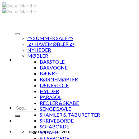
Skip
to
content
🍊 SUMMER SALE 🍊
·🌿 HAVEMØBLER 🌿
NYHEDER
MØBLER
BARSTOLE
BARVOGNE
BÆNKE
BØRNEMØBLER
LÆNESTOLE
HYLDER
PARASOL
REOLER & SKABE
Søg
SENGEGAVLE
efter:
SKAMLER & TABURETTER
SKRIVEBORDE
SOFABORDE
Ingen varer i kurven.
SOFAER
SPISEBORDE