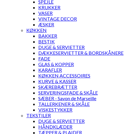
SPEJLE
KRUKKER
VASER
VINTAGE DECOR
ÆSKER
KØKKEN
BAKKER
BESTIK
DUGE & SERVIETTER
DÆKKESERVIETTER & BORDSKÅNERE
FADE
GLAS & KOPPER
KARAFLER
KØKKEN ACCESSOIRES
KURVE & KASSER
SKÆREBRÆTTER
SERVERINGSFADE & SKÅLE
SÆBER - Savon de Marseille
TALLERKENER & SKÅLE
VISKESTYKKER
TEKSTILER
DUGE & SERVIETTER
HÅNDKLÆDER
TÆPPER & PLAIDER