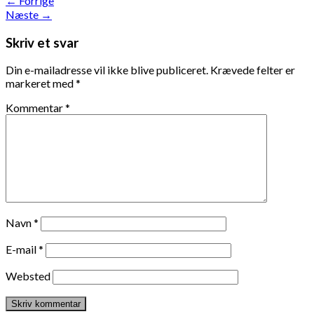
←
Forrige
Næste
→
Skriv et svar
Din e-mailadresse vil ikke blive publiceret.
Krævede felter er
markeret med
*
Kommentar
*
Navn
*
E-mail
*
Websted