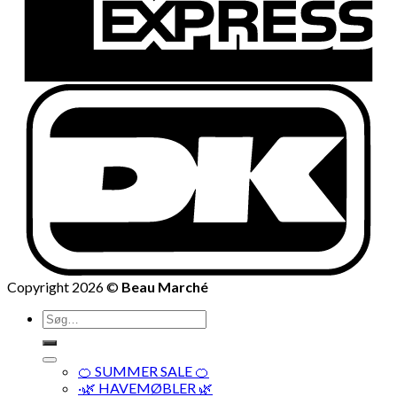
Copyright 2026 ©
Beau Marché
Søg
efter:
🍊 SUMMER SALE 🍊
·🌿 HAVEMØBLER 🌿