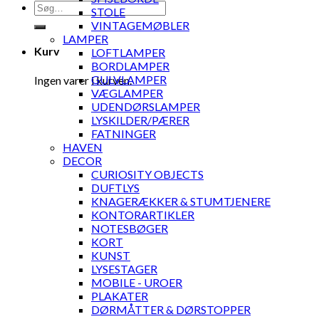
Søg
STOLE
efter:
VINTAGEMØBLER
LAMPER
Kurv
LOFTLAMPER
BORDLAMPER
GULVLAMPER
Ingen varer i kurven.
VÆGLAMPER
UDENDØRSLAMPER
LYSKILDER/PÆRER
FATNINGER
HAVEN
DECOR
CURIOSITY OBJECTS
DUFTLYS
KNAGERÆKKER & STUMTJENERE
KONTORARTIKLER
NOTESBØGER
KORT
KUNST
LYSESTAGER
MOBILE - UROER
PLAKATER
DØRMÅTTER & DØRSTOPPER