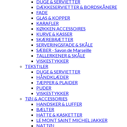
DUGE & SERVIETTER
DÆKKESERVIETTER & BORDSKÅNERE
FADE
GLAS & KOPPER
KARAFLER
KØKKEN ACCESSOIRES
KURVE & KASSER
SKÆREBRÆTTER
SERVERINGSFADE & SKÅLE
SÆBER - Savon de Marseille
TALLERKENER & SKÅLE
VISKESTYKKER
TEKSTILER
DUGE & SERVIETTER
HÅNDKLÆDER
TÆPPER & PLAIDER
PUDER
VISKESTYKKER
TØJ & ACCESSORIES
HANDSKER & LUFFER
BÆLTER
HATTE & KASKETTER
LE MONT SAINT MICHEL JAKKER
NATTØJ