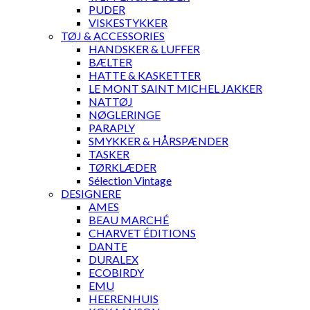
PUDER
VISKESTYKKER
TØJ & ACCESSORIES
HANDSKER & LUFFER
BÆLTER
HATTE & KASKETTER
LE MONT SAINT MICHEL JAKKER
NATTØJ
NØGLERINGE
PARAPLY
SMYKKER & HÅRSPÆNDER
TASKER
TØRKLÆDER
Sélection Vintage
DESIGNERE
AMES
BEAU MARCHÉ
CHARVET ÉDITIONS
DANTE
DURALEX
ECOBIRDY
EMU
HEERENHUIS