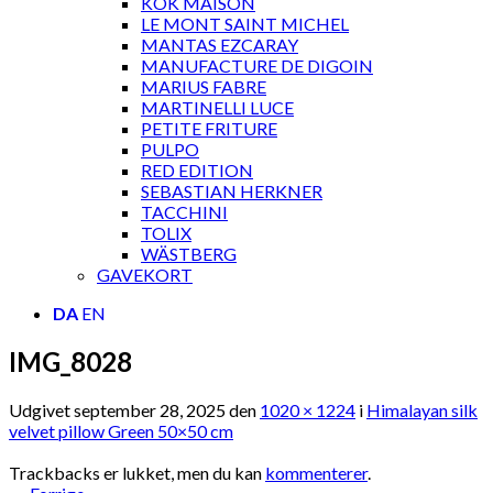
KOK MAISON
LE MONT SAINT MICHEL
MANTAS EZCARAY
MANUFACTURE DE DIGOIN
MARIUS FABRE
MARTINELLI LUCE
PETITE FRITURE
PULPO
RED EDITION
SEBASTIAN HERKNER
TACCHINI
TOLIX
WÄSTBERG
GAVEKORT
DA
EN
IMG_8028
Udgivet
september 28, 2025
den
1020 × 1224
i
Himalayan silk
velvet pillow Green 50×50 cm
Trackbacks er lukket, men du kan
kommenterer
.