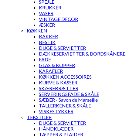
SPEJLE
KRUKKER
VASER
VINTAGE DECOR
ÆSKER
KØKKEN
BAKKER
BESTIK
DUGE & SERVIETTER
DÆKKESERVIETTER & BORDSKÅNERE
FADE
GLAS & KOPPER
KARAFLER
KØKKEN ACCESSOIRES
KURVE & KASSER
SKÆREBRÆTTER
SERVERINGSFADE & SKÅLE
SÆBER - Savon de Marseille
TALLERKENER & SKÅLE
VISKESTYKKER
TEKSTILER
DUGE & SERVIETTER
HÅNDKLÆDER
TÆPPER & PLAIDER