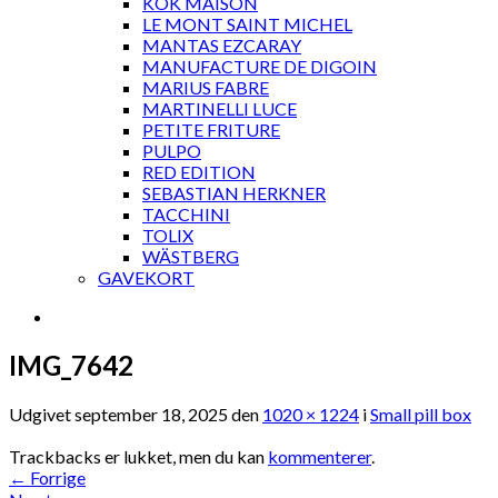
KOK MAISON
LE MONT SAINT MICHEL
MANTAS EZCARAY
MANUFACTURE DE DIGOIN
MARIUS FABRE
MARTINELLI LUCE
PETITE FRITURE
PULPO
RED EDITION
SEBASTIAN HERKNER
TACCHINI
TOLIX
WÄSTBERG
GAVEKORT
IMG_7642
Udgivet
september 18, 2025
den
1020 × 1224
i
Small pill box
Trackbacks er lukket, men du kan
kommenterer
.
←
Forrige