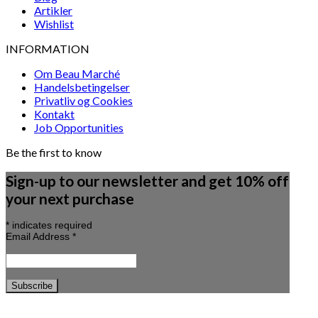
Artikler
Wishlist
INFORMATION
Om Beau Marché
Handelsbetingelser
Privatliv og Cookies
Kontakt
Job Opportunities
Be the first to know
Sign-up to our newsletter and get 10% off
your next purchase
*
indicates required
Email Address
*