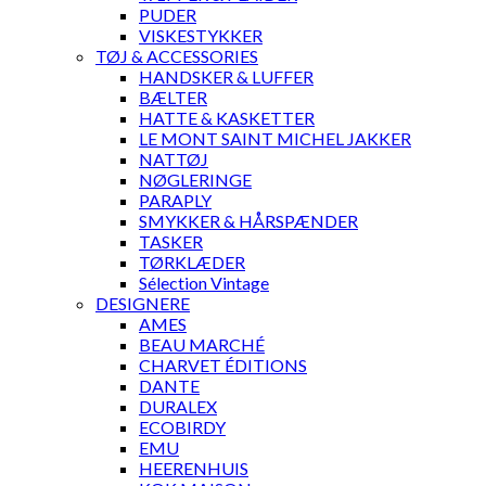
PUDER
VISKESTYKKER
TØJ & ACCESSORIES
HANDSKER & LUFFER
BÆLTER
HATTE & KASKETTER
LE MONT SAINT MICHEL JAKKER
NATTØJ
NØGLERINGE
PARAPLY
SMYKKER & HÅRSPÆNDER
TASKER
TØRKLÆDER
Sélection Vintage
DESIGNERE
AMES
BEAU MARCHÉ
CHARVET ÉDITIONS
DANTE
DURALEX
ECOBIRDY
EMU
HEERENHUIS