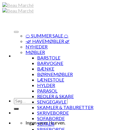
Skip
to
content
🍊 SUMMER SALE 🍊
·🌿 HAVEMØBLER 🌿
NYHEDER
MØBLER
BARSTOLE
BARVOGNE
BÆNKE
BØRNEMØBLER
LÆNESTOLE
HYLDER
PARASOL
REOLER & SKABE
Søg
SENGEGAVLE
efter:
SKAMLER & TABURETTER
SKRIVEBORDE
SOFABORDE
Ingen varer i kurven.
SOFAER
SPISEBORDE