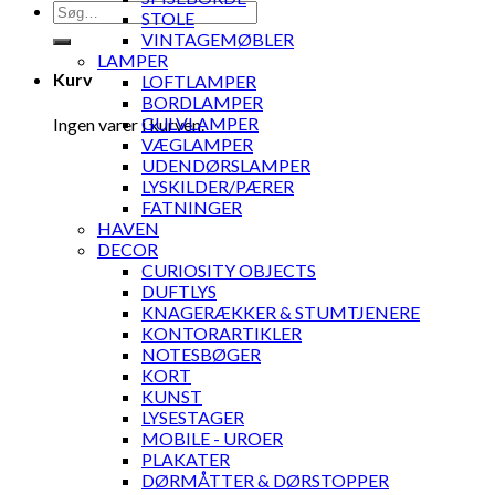
Søg
STOLE
efter:
VINTAGEMØBLER
LAMPER
Kurv
LOFTLAMPER
BORDLAMPER
GULVLAMPER
Ingen varer i kurven.
VÆGLAMPER
UDENDØRSLAMPER
LYSKILDER/PÆRER
FATNINGER
HAVEN
DECOR
CURIOSITY OBJECTS
DUFTLYS
KNAGERÆKKER & STUMTJENERE
KONTORARTIKLER
NOTESBØGER
KORT
KUNST
LYSESTAGER
MOBILE - UROER
PLAKATER
DØRMÅTTER & DØRSTOPPER