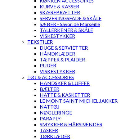
KØKKEN ACCESSOIRES
KURVE & KASSER
SKÆREBRÆTTER
SERVERINGSFADE & SKÅLE
SÆBER - Savon de Marseille
TALLERKENER & SKÅLE
VISKESTYKKER
TEKSTILER
DUGE & SERVIETTER
HÅNDKLÆDER
TÆPPER & PLAIDER
PUDER
VISKESTYKKER
TØJ & ACCESSORIES
HANDSKER & LUFFER
BÆLTER
HATTE & KASKETTER
LE MONT SAINT MICHEL JAKKER
NATTØJ
NØGLERINGE
PARAPLY
SMYKKER & HÅRSPÆNDER
TASKER
TØRKLÆDER