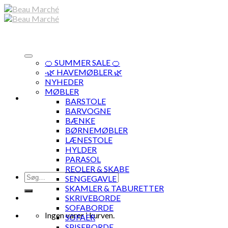
Skip
to
content
🍊 SUMMER SALE 🍊
·🌿 HAVEMØBLER 🌿
NYHEDER
MØBLER
BARSTOLE
BARVOGNE
BÆNKE
BØRNEMØBLER
LÆNESTOLE
HYLDER
PARASOL
REOLER & SKABE
Søg
SENGEGAVLE
efter:
SKAMLER & TABURETTER
SKRIVEBORDE
SOFABORDE
Ingen varer i kurven.
SOFAER
SPISEBORDE