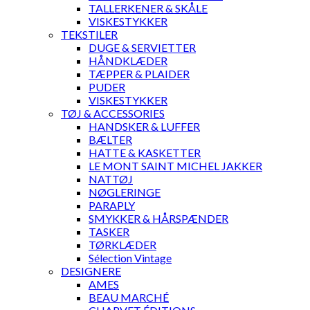
TALLERKENER & SKÅLE
VISKESTYKKER
TEKSTILER
DUGE & SERVIETTER
HÅNDKLÆDER
TÆPPER & PLAIDER
PUDER
VISKESTYKKER
TØJ & ACCESSORIES
HANDSKER & LUFFER
BÆLTER
HATTE & KASKETTER
LE MONT SAINT MICHEL JAKKER
NATTØJ
NØGLERINGE
PARAPLY
SMYKKER & HÅRSPÆNDER
TASKER
TØRKLÆDER
Sélection Vintage
DESIGNERE
AMES
BEAU MARCHÉ