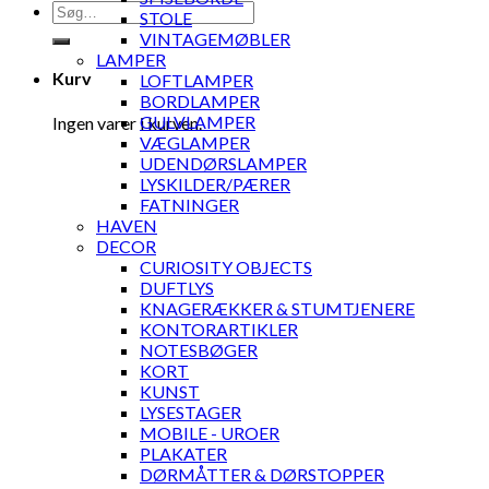
Søg
STOLE
efter:
VINTAGEMØBLER
LAMPER
Kurv
LOFTLAMPER
BORDLAMPER
GULVLAMPER
Ingen varer i kurven.
VÆGLAMPER
UDENDØRSLAMPER
LYSKILDER/PÆRER
FATNINGER
HAVEN
DECOR
CURIOSITY OBJECTS
DUFTLYS
KNAGERÆKKER & STUMTJENERE
KONTORARTIKLER
NOTESBØGER
KORT
KUNST
LYSESTAGER
MOBILE - UROER
PLAKATER
DØRMÅTTER & DØRSTOPPER