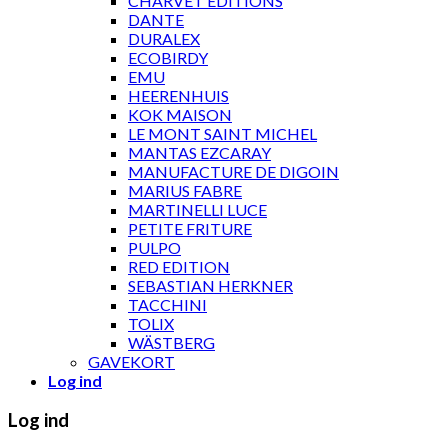
CHARVET ÉDITIONS
DANTE
DURALEX
ECOBIRDY
EMU
HEERENHUIS
KOK MAISON
LE MONT SAINT MICHEL
MANTAS EZCARAY
MANUFACTURE DE DIGOIN
MARIUS FABRE
MARTINELLI LUCE
PETITE FRITURE
PULPO
RED EDITION
SEBASTIAN HERKNER
TACCHINI
TOLIX
WÄSTBERG
GAVEKORT
Log ind
Log ind