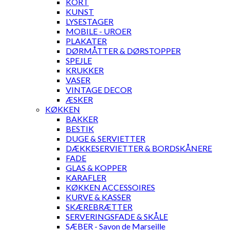
KORT
KUNST
LYSESTAGER
MOBILE - UROER
PLAKATER
DØRMÅTTER & DØRSTOPPER
SPEJLE
KRUKKER
VASER
VINTAGE DECOR
ÆSKER
KØKKEN
BAKKER
BESTIK
DUGE & SERVIETTER
DÆKKESERVIETTER & BORDSKÅNERE
FADE
GLAS & KOPPER
KARAFLER
KØKKEN ACCESSOIRES
KURVE & KASSER
SKÆREBRÆTTER
SERVERINGSFADE & SKÅLE
SÆBER - Savon de Marseille