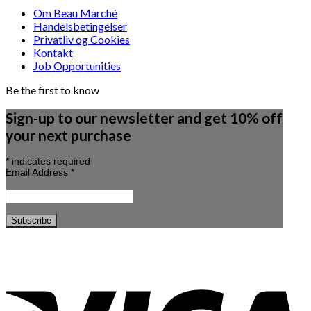
Om Beau Marché
Handelsbetingelser
Privatliv og Cookies
Kontakt
Job Opportunities
Be the first to know
Sign-up to our newsletter and get 10% off
your next purchase
*
indicates required
Email Address
*