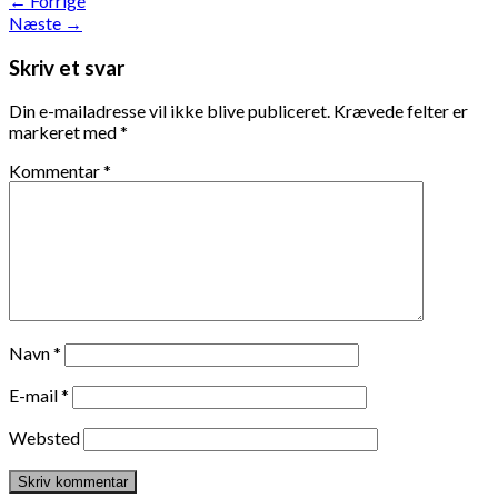
←
Forrige
Næste
→
Skriv et svar
Din e-mailadresse vil ikke blive publiceret.
Krævede felter er
markeret med
*
Kommentar
*
Navn
*
E-mail
*
Websted