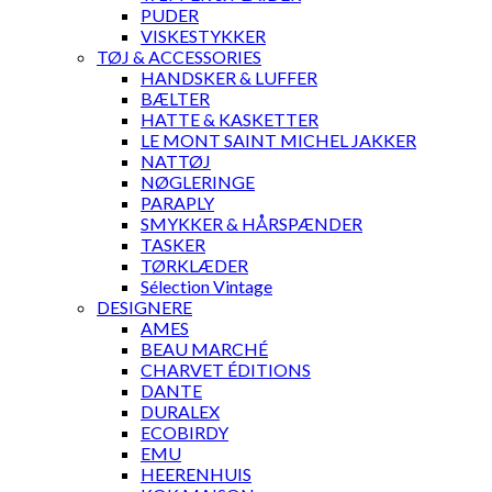
PUDER
VISKESTYKKER
TØJ & ACCESSORIES
HANDSKER & LUFFER
BÆLTER
HATTE & KASKETTER
LE MONT SAINT MICHEL JAKKER
NATTØJ
NØGLERINGE
PARAPLY
SMYKKER & HÅRSPÆNDER
TASKER
TØRKLÆDER
Sélection Vintage
DESIGNERE
AMES
BEAU MARCHÉ
CHARVET ÉDITIONS
DANTE
DURALEX
ECOBIRDY
EMU
HEERENHUIS