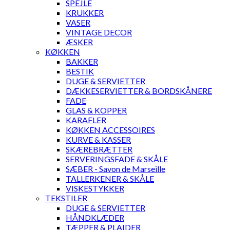
SPEJLE
KRUKKER
VASER
VINTAGE DECOR
ÆSKER
KØKKEN
BAKKER
BESTIK
DUGE & SERVIETTER
DÆKKESERVIETTER & BORDSKÅNERE
FADE
GLAS & KOPPER
KARAFLER
KØKKEN ACCESSOIRES
KURVE & KASSER
SKÆREBRÆTTER
SERVERINGSFADE & SKÅLE
SÆBER - Savon de Marseille
TALLERKENER & SKÅLE
VISKESTYKKER
TEKSTILER
DUGE & SERVIETTER
HÅNDKLÆDER
TÆPPER & PLAIDER