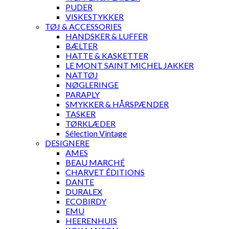
PUDER
VISKESTYKKER
TØJ & ACCESSORIES
HANDSKER & LUFFER
BÆLTER
HATTE & KASKETTER
LE MONT SAINT MICHEL JAKKER
NATTØJ
NØGLERINGE
PARAPLY
SMYKKER & HÅRSPÆNDER
TASKER
TØRKLÆDER
Sélection Vintage
DESIGNERE
AMES
BEAU MARCHÉ
CHARVET ÉDITIONS
DANTE
DURALEX
ECOBIRDY
EMU
HEERENHUIS