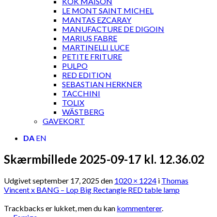
KOK MAISON
LE MONT SAINT MICHEL
MANTAS EZCARAY
MANUFACTURE DE DIGOIN
MARIUS FABRE
MARTINELLI LUCE
PETITE FRITURE
PULPO
RED EDITION
SEBASTIAN HERKNER
TACCHINI
TOLIX
WÄSTBERG
GAVEKORT
DA
EN
Skærmbillede 2025-09-17 kl. 12.36.02
Udgivet
september 17, 2025
den
1020 × 1224
i
Thomas
Vincent x BANG – Lop Big Rectangle RED table lamp
Trackbacks er lukket, men du kan
kommenterer
.