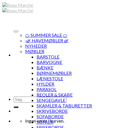
Skip
to
content
🍊 SUMMER SALE 🍊
·🌿 HAVEMØBLER 🌿
NYHEDER
MØBLER
BARSTOLE
BARVOGNE
BÆNKE
BØRNEMØBLER
LÆNESTOLE
HYLDER
PARASOL
REOLER & SKABE
Søg
SENGEGAVLE
efter:
SKAMLER & TABURETTER
SKRIVEBORDE
SOFABORDE
Ingen varer i kurven.
SOFAER
SPISEBORDE