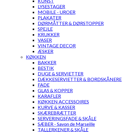
KUNST
LYSESTAGER
MOBILE - UROER
PLAKATER
DØRMÅTTER & DØRSTOPPER
SPEJLE
KRUKKER
VASER
VINTAGE DECOR
ÆSKER
KØKKEN
BAKKER
BESTIK
DUGE & SERVIETTER
DÆKKESERVIETTER & BORDSKÅNERE
FADE
GLAS & KOPPER
KARAFLER
KØKKEN ACCESSOIRES
KURVE & KASSER
SKÆREBRÆTTER
SERVERINGSFADE & SKÅLE
SÆBER - Savon de Marseille
TALLERKENER & SKÅLE