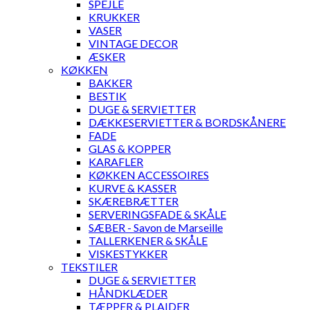
SPEJLE
KRUKKER
VASER
VINTAGE DECOR
ÆSKER
KØKKEN
BAKKER
BESTIK
DUGE & SERVIETTER
DÆKKESERVIETTER & BORDSKÅNERE
FADE
GLAS & KOPPER
KARAFLER
KØKKEN ACCESSOIRES
KURVE & KASSER
SKÆREBRÆTTER
SERVERINGSFADE & SKÅLE
SÆBER - Savon de Marseille
TALLERKENER & SKÅLE
VISKESTYKKER
TEKSTILER
DUGE & SERVIETTER
HÅNDKLÆDER
TÆPPER & PLAIDER