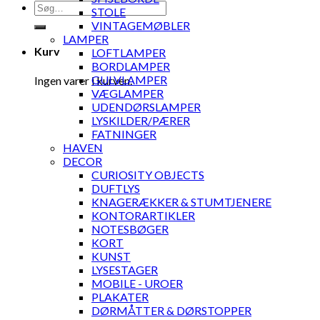
Søg
STOLE
efter:
VINTAGEMØBLER
LAMPER
Kurv
LOFTLAMPER
BORDLAMPER
GULVLAMPER
Ingen varer i kurven.
VÆGLAMPER
UDENDØRSLAMPER
LYSKILDER/PÆRER
FATNINGER
HAVEN
DECOR
CURIOSITY OBJECTS
DUFTLYS
KNAGERÆKKER & STUMTJENERE
KONTORARTIKLER
NOTESBØGER
KORT
KUNST
LYSESTAGER
MOBILE - UROER
PLAKATER
DØRMÅTTER & DØRSTOPPER