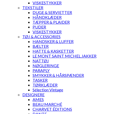
VISKESTYKKER
TEKSTILER
DUGE & SERVIETTER
HÅNDKLÆDER
TÆPPER & PLAIDER
PUDER
VISKESTYKKER
TØJ & ACCESSORIES
HANDSKER & LUFFER
BÆLTER
HATTE & KASKETTER
LE MONT SAINT MICHEL JAKKER
NATTØJ
NØGLERINGE
PARAPLY
SMYKKER & HÅRSPÆNDER
TASKER
TØRKLÆDER
Sélection Vintage
DESIGNERE
AMES
BEAU MARCHÉ
CHARVET ÉDITIONS
DANTE