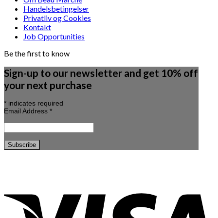
Handelsbetingelser
Privatliv og Cookies
Kontakt
Job Opportunities
Be the first to know
Sign-up to our newsletter and get 10% off
your next purchase
*
indicates required
Email Address
*