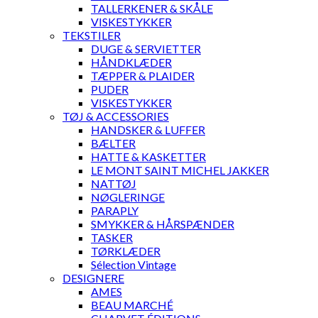
TALLERKENER & SKÅLE
VISKESTYKKER
TEKSTILER
DUGE & SERVIETTER
HÅNDKLÆDER
TÆPPER & PLAIDER
PUDER
VISKESTYKKER
TØJ & ACCESSORIES
HANDSKER & LUFFER
BÆLTER
HATTE & KASKETTER
LE MONT SAINT MICHEL JAKKER
NATTØJ
NØGLERINGE
PARAPLY
SMYKKER & HÅRSPÆNDER
TASKER
TØRKLÆDER
Sélection Vintage
DESIGNERE
AMES
BEAU MARCHÉ