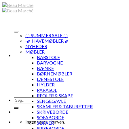
Skip
to
content
🍊 SUMMER SALE 🍊
·🌿 HAVEMØBLER 🌿
NYHEDER
MØBLER
BARSTOLE
BARVOGNE
BÆNKE
BØRNEMØBLER
LÆNESTOLE
HYLDER
PARASOL
REOLER & SKABE
Søg
SENGEGAVLE
efter:
SKAMLER & TABURETTER
SKRIVEBORDE
SOFABORDE
Ingen varer i kurven.
SOFAER
SPISEBORDE