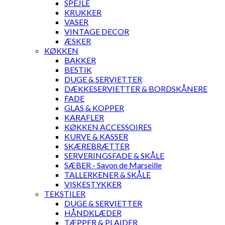
SPEJLE
KRUKKER
VASER
VINTAGE DECOR
ÆSKER
KØKKEN
BAKKER
BESTIK
DUGE & SERVIETTER
DÆKKESERVIETTER & BORDSKÅNERE
FADE
GLAS & KOPPER
KARAFLER
KØKKEN ACCESSOIRES
KURVE & KASSER
SKÆREBRÆTTER
SERVERINGSFADE & SKÅLE
SÆBER - Savon de Marseille
TALLERKENER & SKÅLE
VISKESTYKKER
TEKSTILER
DUGE & SERVIETTER
HÅNDKLÆDER
TÆPPER & PLAIDER