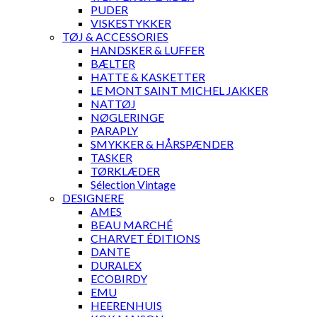
PUDER
VISKESTYKKER
TØJ & ACCESSORIES
HANDSKER & LUFFER
BÆLTER
HATTE & KASKETTER
LE MONT SAINT MICHEL JAKKER
NATTØJ
NØGLERINGE
PARAPLY
SMYKKER & HÅRSPÆNDER
TASKER
TØRKLÆDER
Sélection Vintage
DESIGNERE
AMES
BEAU MARCHÉ
CHARVET ÉDITIONS
DANTE
DURALEX
ECOBIRDY
EMU
HEERENHUIS