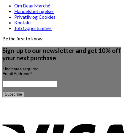
Om Beau Marché
Handelsbetingelser
Privatliv og Cookies
Kontakt
Job Opportunities
Be the first to know
Sign-up to our newsletter and get 10% off
your next purchase
*
indicates required
Email Address
*