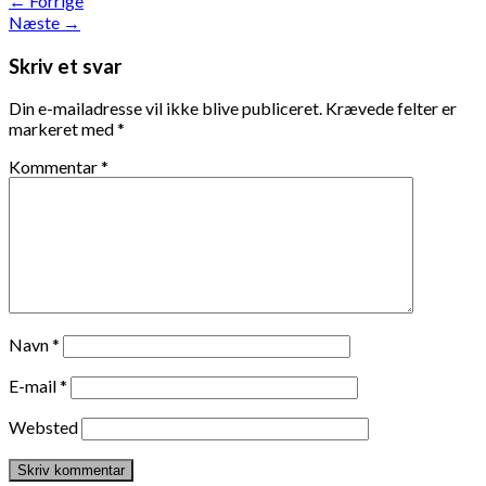
←
Forrige
Næste
→
Skriv et svar
Din e-mailadresse vil ikke blive publiceret.
Krævede felter er
markeret med
*
Kommentar
*
Navn
*
E-mail
*
Websted