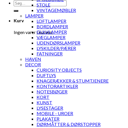
Søg
STOLE
efter:
VINTAGEMØBLER
LAMPER
Kurv
LOFTLAMPER
BORDLAMPER
GULVLAMPER
Ingen varer i kurven.
VÆGLAMPER
UDENDØRSLAMPER
LYSKILDER/PÆRER
FATNINGER
HAVEN
DECOR
CURIOSITY OBJECTS
DUFTLYS
KNAGERÆKKER & STUMTJENERE
KONTORARTIKLER
NOTESBØGER
KORT
KUNST
LYSESTAGER
MOBILE - UROER
PLAKATER
DØRMÅTTER & DØRSTOPPER