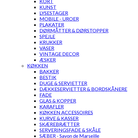
KORT
KUNST
LYSESTAGER
MOBILE - UROER
PLAKATER
DØRMÅTTER & DØRSTOPPER
SPEJLE
KRUKKER
VASER
VINTAGE DECOR
ÆSKER
KØKKEN
BAKKER
BESTIK
DUGE & SERVIETTER
DÆKKESERVIETTER & BORDSKÅNERE
FADE
GLAS & KOPPER
KARAFLER
KØKKEN ACCESSOIRES
KURVE & KASSER
SKÆREBRÆTTER
SERVERINGSFADE & SKÅLE
SÆBER - Savon de Marseille