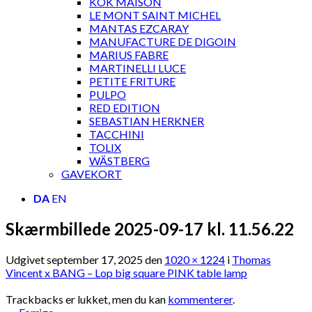
KOK MAISON
LE MONT SAINT MICHEL
MANTAS EZCARAY
MANUFACTURE DE DIGOIN
MARIUS FABRE
MARTINELLI LUCE
PETITE FRITURE
PULPO
RED EDITION
SEBASTIAN HERKNER
TACCHINI
TOLIX
WÄSTBERG
GAVEKORT
DA
EN
Skærmbillede 2025-09-17 kl. 11.56.22
Udgivet
september 17, 2025
den
1020 × 1224
i
Thomas
Vincent x BANG – Lop big square PINK table lamp
Trackbacks er lukket, men du kan
kommenterer
.