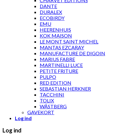
CHARVET ÉDITIONS
DANTE
DURALEX
ECOBIRDY
EMU
HEERENHUIS
KOK MAISON
LE MONT SAINT MICHEL
MANTAS EZCARAY
MANUFACTURE DE DIGOIN
MARIUS FABRE
MARTINELLI LUCE
PETITE FRITURE
PULPO
RED EDITION
SEBASTIAN HERKNER
TACCHINI
TOLIX
WÄSTBERG
GAVEKORT
Log ind
Log ind