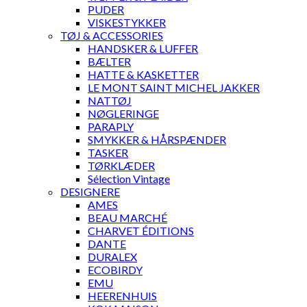
PUDER
VISKESTYKKER
TØJ & ACCESSORIES
HANDSKER & LUFFER
BÆLTER
HATTE & KASKETTER
LE MONT SAINT MICHEL JAKKER
NATTØJ
NØGLERINGE
PARAPLY
SMYKKER & HÅRSPÆNDER
TASKER
TØRKLÆDER
Sélection Vintage
DESIGNERE
AMES
BEAU MARCHÉ
CHARVET ÉDITIONS
DANTE
DURALEX
ECOBIRDY
EMU
HEERENHUIS