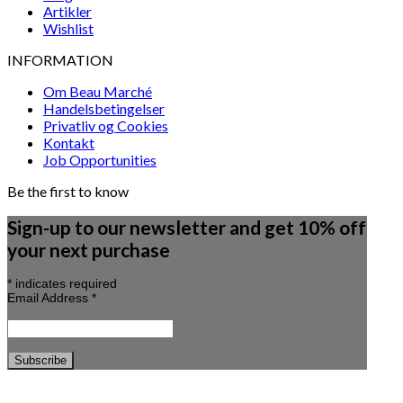
Artikler
Wishlist
INFORMATION
Om Beau Marché
Handelsbetingelser
Privatliv og Cookies
Kontakt
Job Opportunities
Be the first to know
Sign-up to our newsletter and get 10% off
your next purchase
*
indicates required
Email Address
*