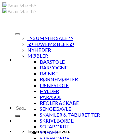
Skip
to
content
🍊 SUMMER SALE 🍊
·🌿 HAVEMØBLER 🌿
NYHEDER
MØBLER
BARSTOLE
BARVOGNE
BÆNKE
BØRNEMØBLER
LÆNESTOLE
HYLDER
PARASOL
REOLER & SKABE
Søg
SENGEGAVLE
efter:
SKAMLER & TABURETTER
SKRIVEBORDE
SOFABORDE
Ingen varer i kurven.
SOFAER
SPISEBORDE