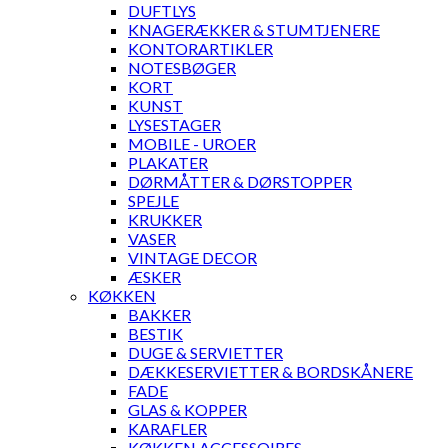
DUFTLYS
KNAGERÆKKER & STUMTJENERE
KONTORARTIKLER
NOTESBØGER
KORT
KUNST
LYSESTAGER
MOBILE - UROER
PLAKATER
DØRMÅTTER & DØRSTOPPER
SPEJLE
KRUKKER
VASER
VINTAGE DECOR
ÆSKER
KØKKEN
BAKKER
BESTIK
DUGE & SERVIETTER
DÆKKESERVIETTER & BORDSKÅNERE
FADE
GLAS & KOPPER
KARAFLER
KØKKEN ACCESSOIRES