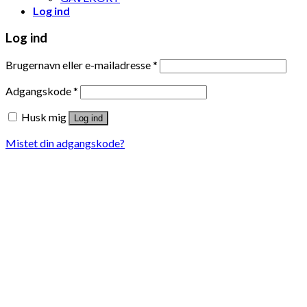
Log ind
Log ind
Brugernavn eller e-mailadresse
*
Adgangskode
*
Husk mig
Log ind
Mistet din adgangskode?