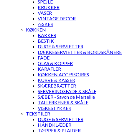
SPEJLE
KRUKKER
VASER
VINTAGE DECOR
ÆSKER
KØKKEN
BAKKER
BESTIK
DUGE & SERVIETTER
DÆKKESERVIETTER & BORDSKÅNERE
FADE
GLAS & KOPPER
KARAFLER
KØKKEN ACCESSOIRES
KURVE & KASSER
SKÆREBRÆTTER
SERVERINGSFADE & SKÅLE
SÆBER - Savon de Marseille
TALLERKENER & SKÅLE
VISKESTYKKER
TEKSTILER
DUGE & SERVIETTER
HÅNDKLÆDER
TÆPPER & PLAIDER