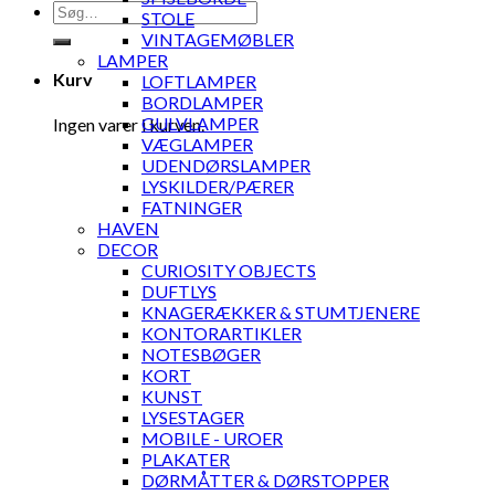
Søg
STOLE
efter:
VINTAGEMØBLER
LAMPER
Kurv
LOFTLAMPER
BORDLAMPER
GULVLAMPER
Ingen varer i kurven.
VÆGLAMPER
UDENDØRSLAMPER
LYSKILDER/PÆRER
FATNINGER
HAVEN
DECOR
CURIOSITY OBJECTS
DUFTLYS
KNAGERÆKKER & STUMTJENERE
KONTORARTIKLER
NOTESBØGER
KORT
KUNST
LYSESTAGER
MOBILE - UROER
PLAKATER
DØRMÅTTER & DØRSTOPPER