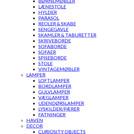
BØRNEMØBLER
LÆNESTOLE
HYLDER
PARASOL
REOLER & SKABE
SENGEGAVLE
SKAMLER & TABURETTER
SKRIVEBORDE
SOFABORDE
SOFAER
SPISEBORDE
STOLE
VINTAGEMØBLER
LAMPER
LOFTLAMPER
BORDLAMPER
GULVLAMPER
VÆGLAMPER
UDENDØRSLAMPER
LYSKILDER/PÆRER
FATNINGER
HAVEN
DECOR
CURIOSITY OBJECTS