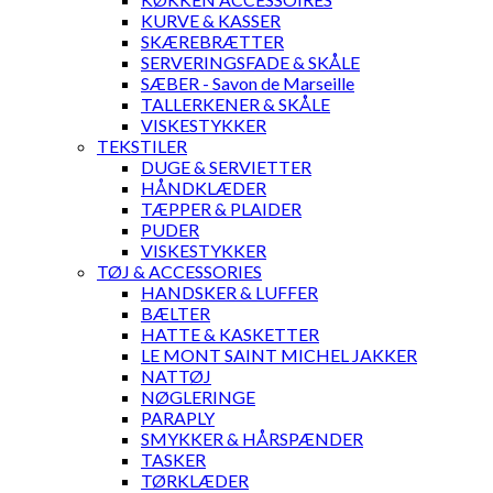
KURVE & KASSER
SKÆREBRÆTTER
SERVERINGSFADE & SKÅLE
SÆBER - Savon de Marseille
TALLERKENER & SKÅLE
VISKESTYKKER
TEKSTILER
DUGE & SERVIETTER
HÅNDKLÆDER
TÆPPER & PLAIDER
PUDER
VISKESTYKKER
TØJ & ACCESSORIES
HANDSKER & LUFFER
BÆLTER
HATTE & KASKETTER
LE MONT SAINT MICHEL JAKKER
NATTØJ
NØGLERINGE
PARAPLY
SMYKKER & HÅRSPÆNDER
TASKER
TØRKLÆDER