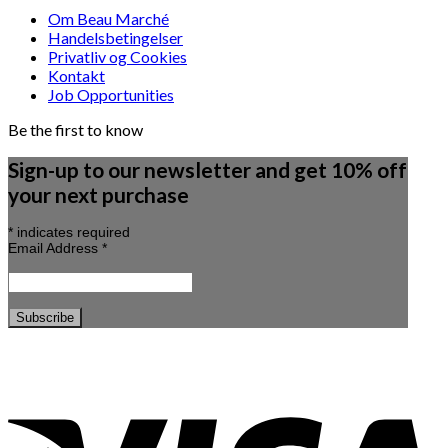
Om Beau Marché
Handelsbetingelser
Privatliv og Cookies
Kontakt
Job Opportunities
Be the first to know
Sign-up to our newsletter and get 10% off
your next purchase
*
indicates required
Email Address
*