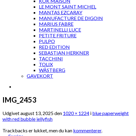
KOK MAISON
LE MONT SAINT MICHEL
MANTAS EZCARAY
MANUFACTURE DE DIGOIN
MARIUS FABRE
MARTINELLI LUCE
PETITE FRITURE
PULPO
RED EDITION
SEBASTIAN HERKNER
TACCHINI
TOLIX
WÄSTBERG
GAVEKORT
IMG_2453
Udgivet
august 13, 2025
den
1020 × 1224
i
blue paperweight
with red bubble jellyfish
Trackbacks er lukket, men du kan
kommenterer
.