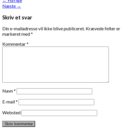
←
Forrige
Næste
→
Skriv et svar
Din e-mailadresse vil ikke blive publiceret.
Krævede felter er
markeret med
*
Kommentar
*
Navn
*
E-mail
*
Websted