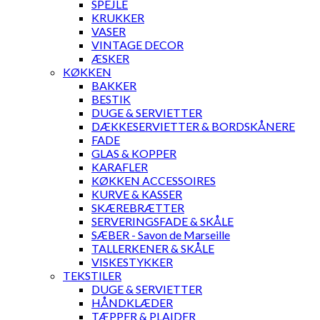
SPEJLE
KRUKKER
VASER
VINTAGE DECOR
ÆSKER
KØKKEN
BAKKER
BESTIK
DUGE & SERVIETTER
DÆKKESERVIETTER & BORDSKÅNERE
FADE
GLAS & KOPPER
KARAFLER
KØKKEN ACCESSOIRES
KURVE & KASSER
SKÆREBRÆTTER
SERVERINGSFADE & SKÅLE
SÆBER - Savon de Marseille
TALLERKENER & SKÅLE
VISKESTYKKER
TEKSTILER
DUGE & SERVIETTER
HÅNDKLÆDER
TÆPPER & PLAIDER