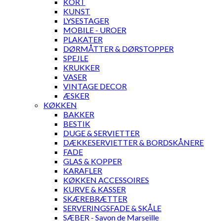
KORT
KUNST
LYSESTAGER
MOBILE - UROER
PLAKATER
DØRMÅTTER & DØRSTOPPER
SPEJLE
KRUKKER
VASER
VINTAGE DECOR
ÆSKER
KØKKEN
BAKKER
BESTIK
DUGE & SERVIETTER
DÆKKESERVIETTER & BORDSKÅNERE
FADE
GLAS & KOPPER
KARAFLER
KØKKEN ACCESSOIRES
KURVE & KASSER
SKÆREBRÆTTER
SERVERINGSFADE & SKÅLE
SÆBER - Savon de Marseille