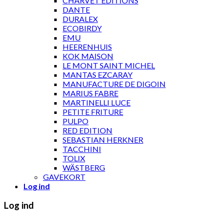
CHARVET ÉDITIONS
DANTE
DURALEX
ECOBIRDY
EMU
HEERENHUIS
KOK MAISON
LE MONT SAINT MICHEL
MANTAS EZCARAY
MANUFACTURE DE DIGOIN
MARIUS FABRE
MARTINELLI LUCE
PETITE FRITURE
PULPO
RED EDITION
SEBASTIAN HERKNER
TACCHINI
TOLIX
WÄSTBERG
GAVEKORT
Log ind
Log ind