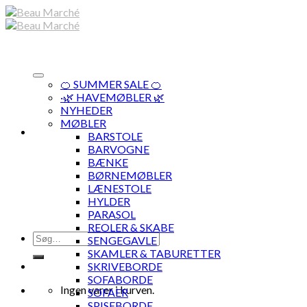
Skip
to
content
🍊 SUMMER SALE 🍊
·🌿 HAVEMØBLER 🌿
NYHEDER
MØBLER
BARSTOLE
BARVOGNE
BÆNKE
BØRNEMØBLER
LÆNESTOLE
HYLDER
PARASOL
REOLER & SKABE
Søg
SENGEGAVLE
efter:
SKAMLER & TABURETTER
SKRIVEBORDE
SOFABORDE
Ingen varer i kurven.
SOFAER
SPISEBORDE