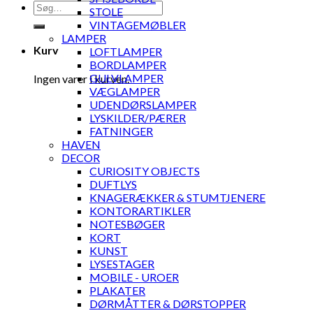
Søg
STOLE
efter:
VINTAGEMØBLER
LAMPER
Kurv
LOFTLAMPER
BORDLAMPER
GULVLAMPER
Ingen varer i kurven.
VÆGLAMPER
UDENDØRSLAMPER
LYSKILDER/PÆRER
FATNINGER
HAVEN
DECOR
CURIOSITY OBJECTS
DUFTLYS
KNAGERÆKKER & STUMTJENERE
KONTORARTIKLER
NOTESBØGER
KORT
KUNST
LYSESTAGER
MOBILE - UROER
PLAKATER
DØRMÅTTER & DØRSTOPPER