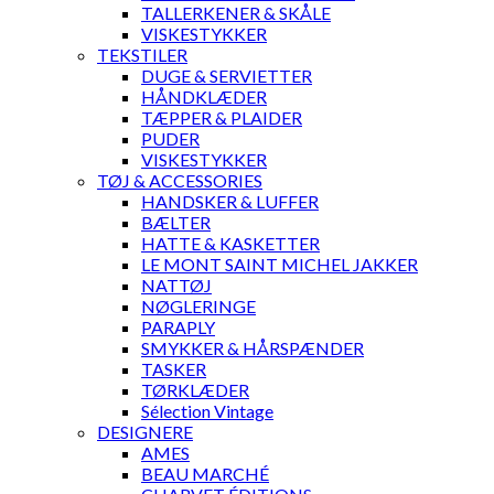
TALLERKENER & SKÅLE
VISKESTYKKER
TEKSTILER
DUGE & SERVIETTER
HÅNDKLÆDER
TÆPPER & PLAIDER
PUDER
VISKESTYKKER
TØJ & ACCESSORIES
HANDSKER & LUFFER
BÆLTER
HATTE & KASKETTER
LE MONT SAINT MICHEL JAKKER
NATTØJ
NØGLERINGE
PARAPLY
SMYKKER & HÅRSPÆNDER
TASKER
TØRKLÆDER
Sélection Vintage
DESIGNERE
AMES
BEAU MARCHÉ