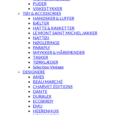
PUDER
VISKESTYKKER
TØJ & ACCESSORIES
HANDSKER & LUFFER
BÆLTER
HATTE & KASKETTER
LE MONT SAINT MICHEL JAKKER
NATTØJ
NØGLERINGE
PARAPLY
SMYKKER & HÅRSPÆNDER
TASKER
TØRKLÆDER
Sélection Vintage
DESIGNERE
AMES
BEAU MARCHÉ
CHARVET ÉDITIONS
DANTE
DURALEX
ECOBIRDY
EMU
HEERENHUIS