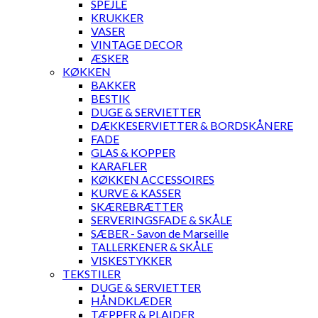
SPEJLE
KRUKKER
VASER
VINTAGE DECOR
ÆSKER
KØKKEN
BAKKER
BESTIK
DUGE & SERVIETTER
DÆKKESERVIETTER & BORDSKÅNERE
FADE
GLAS & KOPPER
KARAFLER
KØKKEN ACCESSOIRES
KURVE & KASSER
SKÆREBRÆTTER
SERVERINGSFADE & SKÅLE
SÆBER - Savon de Marseille
TALLERKENER & SKÅLE
VISKESTYKKER
TEKSTILER
DUGE & SERVIETTER
HÅNDKLÆDER
TÆPPER & PLAIDER