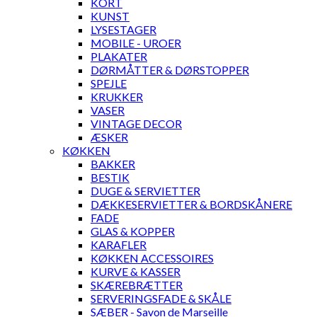
KORT
KUNST
LYSESTAGER
MOBILE - UROER
PLAKATER
DØRMÅTTER & DØRSTOPPER
SPEJLE
KRUKKER
VASER
VINTAGE DECOR
ÆSKER
KØKKEN
BAKKER
BESTIK
DUGE & SERVIETTER
DÆKKESERVIETTER & BORDSKÅNERE
FADE
GLAS & KOPPER
KARAFLER
KØKKEN ACCESSOIRES
KURVE & KASSER
SKÆREBRÆTTER
SERVERINGSFADE & SKÅLE
SÆBER - Savon de Marseille