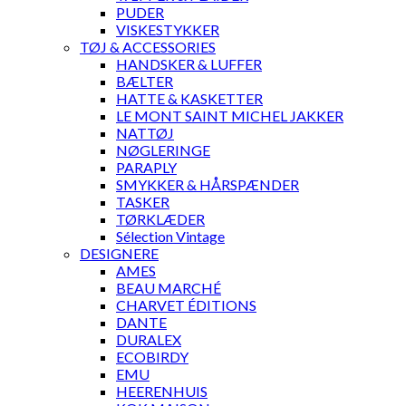
PUDER
VISKESTYKKER
TØJ & ACCESSORIES
HANDSKER & LUFFER
BÆLTER
HATTE & KASKETTER
LE MONT SAINT MICHEL JAKKER
NATTØJ
NØGLERINGE
PARAPLY
SMYKKER & HÅRSPÆNDER
TASKER
TØRKLÆDER
Sélection Vintage
DESIGNERE
AMES
BEAU MARCHÉ
CHARVET ÉDITIONS
DANTE
DURALEX
ECOBIRDY
EMU
HEERENHUIS