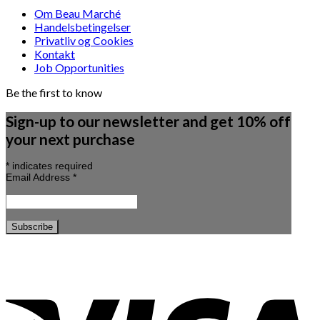
Om Beau Marché
Handelsbetingelser
Privatliv og Cookies
Kontakt
Job Opportunities
Be the first to know
Sign-up to our newsletter and get 10% off
your next purchase
*
indicates required
Email Address
*