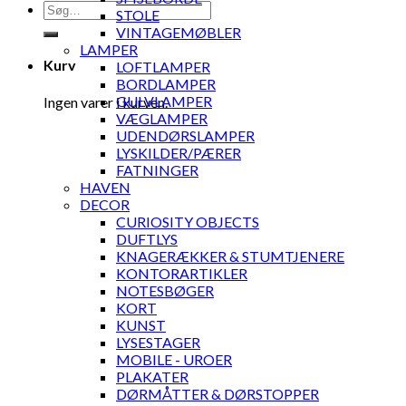
Søg
STOLE
efter:
VINTAGEMØBLER
LAMPER
Kurv
LOFTLAMPER
BORDLAMPER
GULVLAMPER
Ingen varer i kurven.
VÆGLAMPER
UDENDØRSLAMPER
LYSKILDER/PÆRER
FATNINGER
HAVEN
DECOR
CURIOSITY OBJECTS
DUFTLYS
KNAGERÆKKER & STUMTJENERE
KONTORARTIKLER
NOTESBØGER
KORT
KUNST
LYSESTAGER
MOBILE - UROER
PLAKATER
DØRMÅTTER & DØRSTOPPER