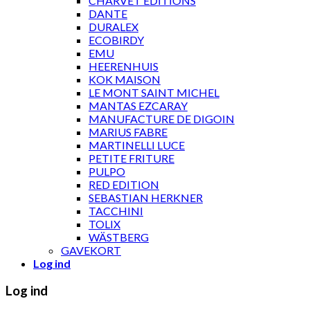
CHARVET ÉDITIONS
DANTE
DURALEX
ECOBIRDY
EMU
HEERENHUIS
KOK MAISON
LE MONT SAINT MICHEL
MANTAS EZCARAY
MANUFACTURE DE DIGOIN
MARIUS FABRE
MARTINELLI LUCE
PETITE FRITURE
PULPO
RED EDITION
SEBASTIAN HERKNER
TACCHINI
TOLIX
WÄSTBERG
GAVEKORT
Log ind
Log ind