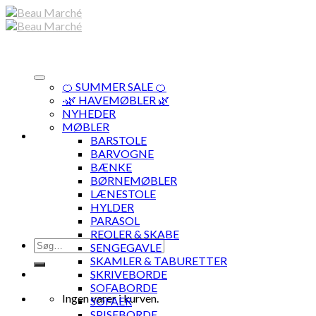
Skip
to
content
🍊 SUMMER SALE 🍊
·🌿 HAVEMØBLER 🌿
NYHEDER
MØBLER
BARSTOLE
BARVOGNE
BÆNKE
BØRNEMØBLER
LÆNESTOLE
HYLDER
PARASOL
REOLER & SKABE
Søg
SENGEGAVLE
efter:
SKAMLER & TABURETTER
SKRIVEBORDE
SOFABORDE
Ingen varer i kurven.
SOFAER
SPISEBORDE