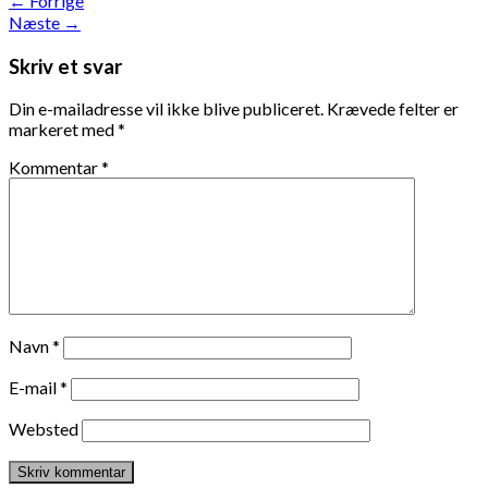
←
Forrige
Næste
→
Skriv et svar
Din e-mailadresse vil ikke blive publiceret.
Krævede felter er
markeret med
*
Kommentar
*
Navn
*
E-mail
*
Websted