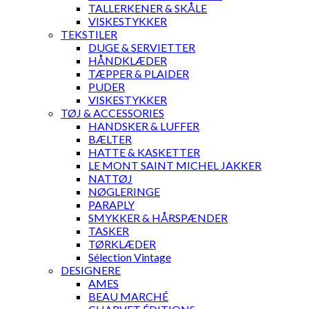
TALLERKENER & SKÅLE
VISKESTYKKER
TEKSTILER
DUGE & SERVIETTER
HÅNDKLÆDER
TÆPPER & PLAIDER
PUDER
VISKESTYKKER
TØJ & ACCESSORIES
HANDSKER & LUFFER
BÆLTER
HATTE & KASKETTER
LE MONT SAINT MICHEL JAKKER
NATTØJ
NØGLERINGE
PARAPLY
SMYKKER & HÅRSPÆNDER
TASKER
TØRKLÆDER
Sélection Vintage
DESIGNERE
AMES
BEAU MARCHÉ