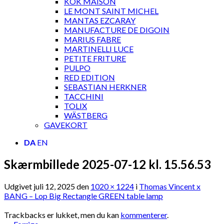
KOK MAISON
LE MONT SAINT MICHEL
MANTAS EZCARAY
MANUFACTURE DE DIGOIN
MARIUS FABRE
MARTINELLI LUCE
PETITE FRITURE
PULPO
RED EDITION
SEBASTIAN HERKNER
TACCHINI
TOLIX
WÄSTBERG
GAVEKORT
DA
EN
Skærmbillede 2025-07-12 kl. 15.56.53
Udgivet
juli 12, 2025
den
1020 × 1224
i
Thomas Vincent x
BANG – Lop Big Rectangle GREEN table lamp
Trackbacks er lukket, men du kan
kommenterer
.