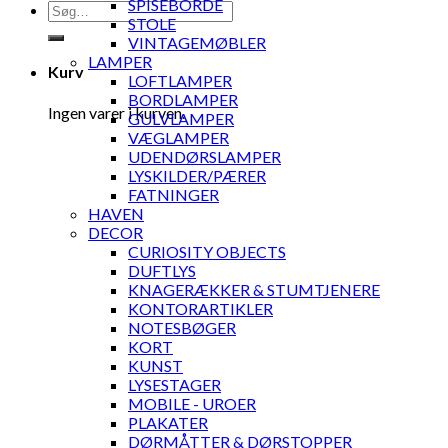
SPISEBORDE
Søg
STOLE
efter:
VINTAGEMØBLER
LAMPER
Kurv
LOFTLAMPER
BORDLAMPER
Ingen varer i kurven.
GULVLAMPER
VÆGLAMPER
UDENDØRSLAMPER
LYSKILDER/PÆRER
FATNINGER
HAVEN
DECOR
CURIOSITY OBJECTS
DUFTLYS
KNAGERÆKKER & STUMTJENERE
KONTORARTIKLER
NOTESBØGER
KORT
KUNST
LYSESTAGER
MOBILE - UROER
PLAKATER
DØRMÅTTER & DØRSTOPPER