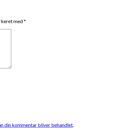
arkeret med
*
n din kommentar bliver behandlet
.