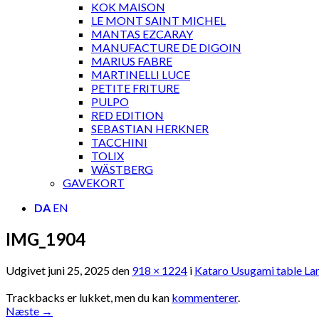
KOK MAISON
LE MONT SAINT MICHEL
MANTAS EZCARAY
MANUFACTURE DE DIGOIN
MARIUS FABRE
MARTINELLI LUCE
PETITE FRITURE
PULPO
RED EDITION
SEBASTIAN HERKNER
TACCHINI
TOLIX
WÄSTBERG
GAVEKORT
DA
EN
IMG_1904
Udgivet
juni 25, 2025
den
918 × 1224
i
Kataro Usugami table La
Trackbacks er lukket, men du kan
kommenterer
.
Næste
→