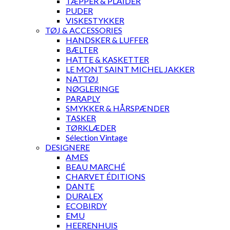
TÆPPER & PLAIDER
PUDER
VISKESTYKKER
TØJ & ACCESSORIES
HANDSKER & LUFFER
BÆLTER
HATTE & KASKETTER
LE MONT SAINT MICHEL JAKKER
NATTØJ
NØGLERINGE
PARAPLY
SMYKKER & HÅRSPÆNDER
TASKER
TØRKLÆDER
Sélection Vintage
DESIGNERE
AMES
BEAU MARCHÉ
CHARVET ÉDITIONS
DANTE
DURALEX
ECOBIRDY
EMU
HEERENHUIS