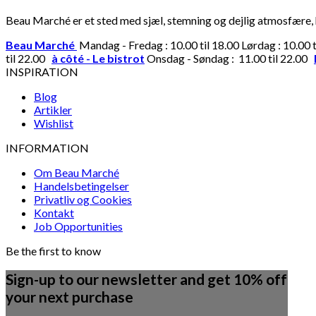
Beau Marché er et sted med sjæl, stemning og dejlig atmosfære, hv
Beau Marché
Mandag - Fredag : 10.00 til 18.00 Lørdag : 10.00 
til 22.00
à côté - Le bistrot
Onsdag - Søndag : 11.00 til 22.00
INSPIRATION
Blog
Artikler
Wishlist
INFORMATION
Om Beau Marché
Handelsbetingelser
Privatliv og Cookies
Kontakt
Job Opportunities
Be the first to know
Sign-up to our newsletter and get 10% off
your next purchase