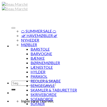
Skip
to
content
🍊 SUMMER SALE 🍊
·🌿 HAVEMØBLER 🌿
NYHEDER
MØBLER
BARSTOLE
BARVOGNE
BÆNKE
BØRNEMØBLER
LÆNESTOLE
HYLDER
PARASOL
REOLER & SKABE
Søg
SENGEGAVLE
efter:
SKAMLER & TABURETTER
SKRIVEBORDE
SOFABORDE
Ingen varer i kurven.
SOFAER