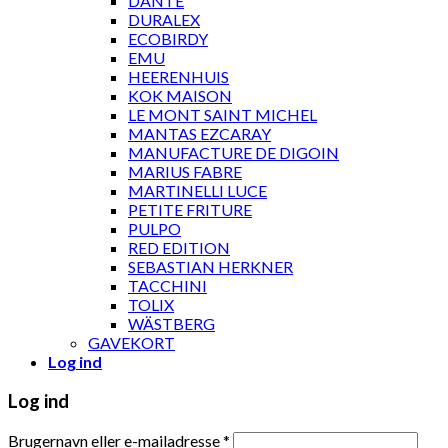
DANTE
DURALEX
ECOBIRDY
EMU
HEERENHUIS
KOK MAISON
LE MONT SAINT MICHEL
MANTAS EZCARAY
MANUFACTURE DE DIGOIN
MARIUS FABRE
MARTINELLI LUCE
PETITE FRITURE
PULPO
RED EDITION
SEBASTIAN HERKNER
TACCHINI
TOLIX
WÄSTBERG
GAVEKORT
Log ind
Log ind
Brugernavn eller e-mailadresse
*