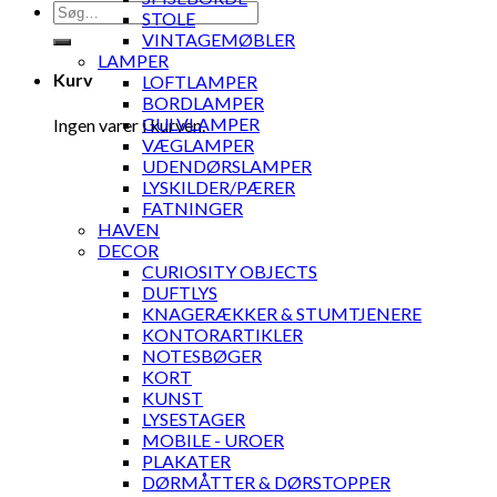
Søg
STOLE
efter:
VINTAGEMØBLER
LAMPER
Kurv
LOFTLAMPER
BORDLAMPER
GULVLAMPER
Ingen varer i kurven.
VÆGLAMPER
UDENDØRSLAMPER
LYSKILDER/PÆRER
FATNINGER
HAVEN
DECOR
CURIOSITY OBJECTS
DUFTLYS
KNAGERÆKKER & STUMTJENERE
KONTORARTIKLER
NOTESBØGER
KORT
KUNST
LYSESTAGER
MOBILE - UROER
PLAKATER
DØRMÅTTER & DØRSTOPPER