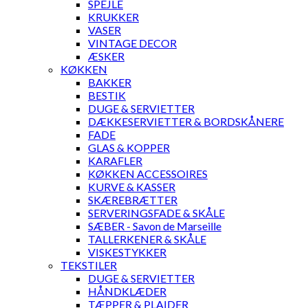
SPEJLE
KRUKKER
VASER
VINTAGE DECOR
ÆSKER
KØKKEN
BAKKER
BESTIK
DUGE & SERVIETTER
DÆKKESERVIETTER & BORDSKÅNERE
FADE
GLAS & KOPPER
KARAFLER
KØKKEN ACCESSOIRES
KURVE & KASSER
SKÆREBRÆTTER
SERVERINGSFADE & SKÅLE
SÆBER - Savon de Marseille
TALLERKENER & SKÅLE
VISKESTYKKER
TEKSTILER
DUGE & SERVIETTER
HÅNDKLÆDER
TÆPPER & PLAIDER