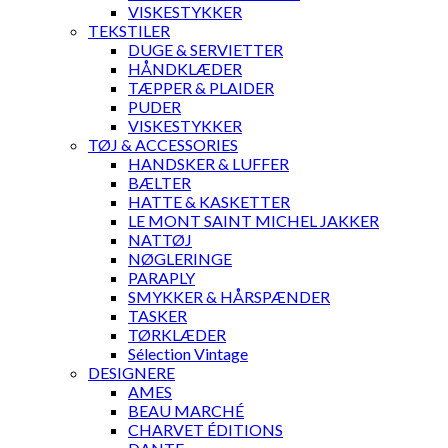
VISKESTYKKER
TEKSTILER
DUGE & SERVIETTER
HÅNDKLÆDER
TÆPPER & PLAIDER
PUDER
VISKESTYKKER
TØJ & ACCESSORIES
HANDSKER & LUFFER
BÆLTER
HATTE & KASKETTER
LE MONT SAINT MICHEL JAKKER
NATTØJ
NØGLERINGE
PARAPLY
SMYKKER & HÅRSPÆNDER
TASKER
TØRKLÆDER
Sélection Vintage
DESIGNERE
AMES
BEAU MARCHÉ
CHARVET ÉDITIONS