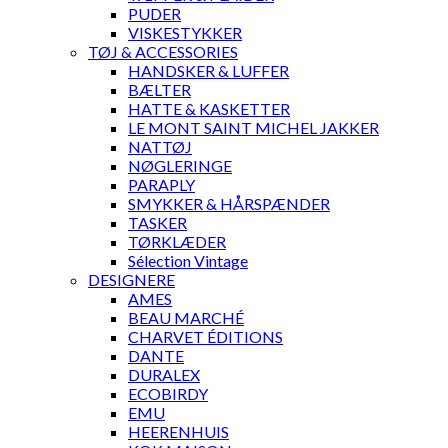
PUDER
VISKESTYKKER
TØJ & ACCESSORIES
HANDSKER & LUFFER
BÆLTER
HATTE & KASKETTER
LE MONT SAINT MICHEL JAKKER
NATTØJ
NØGLERINGE
PARAPLY
SMYKKER & HÅRSPÆNDER
TASKER
TØRKLÆDER
Sélection Vintage
DESIGNERE
AMES
BEAU MARCHÉ
CHARVET ÉDITIONS
DANTE
DURALEX
ECOBIRDY
EMU
HEERENHUIS