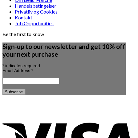
Handelsbetingelser
Privatliv og Cookies
Kontakt
Job Opportunities
Be the first to know
Sign-up to our newsletter and get 10% off
your next purchase
*
indicates required
Email Address
*