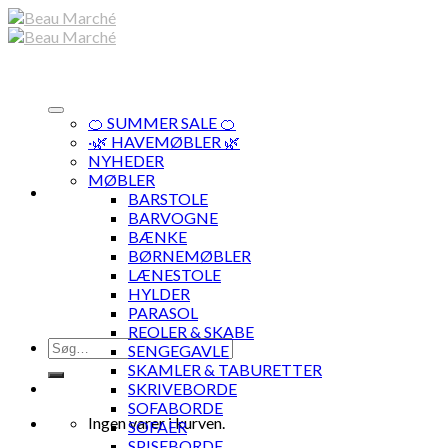
Skip
to
content
🍊 SUMMER SALE 🍊
·🌿 HAVEMØBLER 🌿
NYHEDER
MØBLER
BARSTOLE
BARVOGNE
BÆNKE
BØRNEMØBLER
LÆNESTOLE
HYLDER
PARASOL
REOLER & SKABE
Søg
SENGEGAVLE
efter:
SKAMLER & TABURETTER
SKRIVEBORDE
SOFABORDE
Ingen varer i kurven.
SOFAER
SPISEBORDE