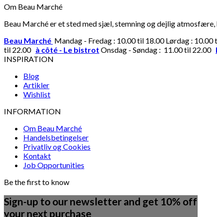
Om Beau Marché
Beau Marché er et sted med sjæl, stemning og dejlig atmosfære, hv
Beau Marché
Mandag - Fredag : 10.00 til 18.00 Lørdag : 10.00 
til 22.00
à côté - Le bistrot
Onsdag - Søndag : 11.00 til 22.00
INSPIRATION
Blog
Artikler
Wishlist
INFORMATION
Om Beau Marché
Handelsbetingelser
Privatliv og Cookies
Kontakt
Job Opportunities
Be the first to know
Sign-up to our newsletter and get 10% off
your next purchase