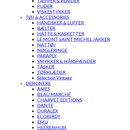
TÆPPER & PLAIDER
PUDER
VISKESTYKKER
TØJ & ACCESSORIES
HANDSKER & LUFFER
BÆLTER
HATTE & KASKETTER
LE MONT SAINT MICHEL JAKKER
NATTØJ
NØGLERINGE
PARAPLY
SMYKKER & HÅRSPÆNDER
TASKER
TØRKLÆDER
Sélection Vintage
DESIGNERE
AMES
BEAU MARCHÉ
CHARVET ÉDITIONS
DANTE
DURALEX
ECOBIRDY
EMU
HEERENHUIS