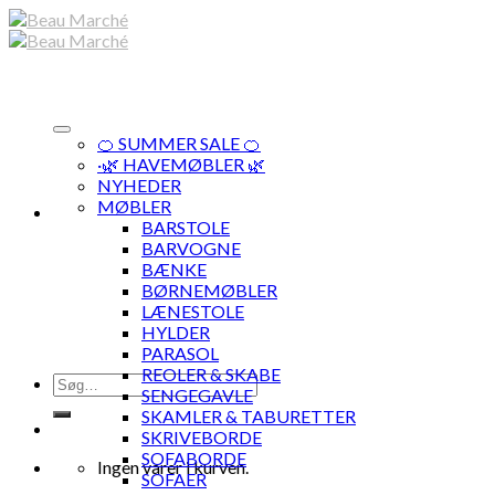
Skip
to
content
🍊 SUMMER SALE 🍊
·🌿 HAVEMØBLER 🌿
NYHEDER
MØBLER
BARSTOLE
BARVOGNE
BÆNKE
BØRNEMØBLER
LÆNESTOLE
HYLDER
PARASOL
REOLER & SKABE
Søg
SENGEGAVLE
efter:
SKAMLER & TABURETTER
SKRIVEBORDE
SOFABORDE
Ingen varer i kurven.
SOFAER