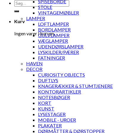
SPISEBORDE
Søg
STOLE
efter:
VINTAGEMØBLER
LAMPER
Kurv
LOFTLAMPER
BORDLAMPER
Ingen varer i kurven.
GULVLAMPER
VÆGLAMPER
UDENDØRSLAMPER
LYSKILDER/PÆRER
FATNINGER
HAVEN
DECOR
CURIOSITY OBJECTS
DUFTLYS
KNAGERÆKKER & STUMTJENERE
KONTORARTIKLER
NOTESBØGER
KORT
KUNST
LYSESTAGER
MOBILE - UROER
PLAKATER
DØRMÅTTER & DØRSTOPPER