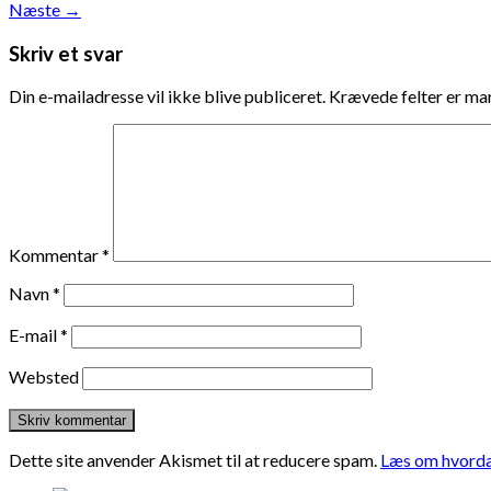
Næste
→
Skriv et svar
Din e-mailadresse vil ikke blive publiceret.
Krævede felter er m
Kommentar
*
Navn
*
E-mail
*
Websted
Dette site anvender Akismet til at reducere spam.
Læs om hvorda