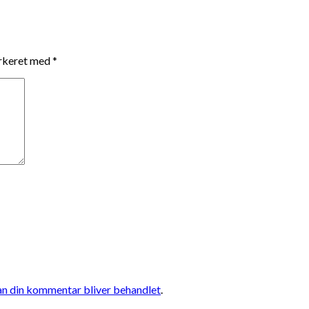
arkeret med
*
n din kommentar bliver behandlet
.