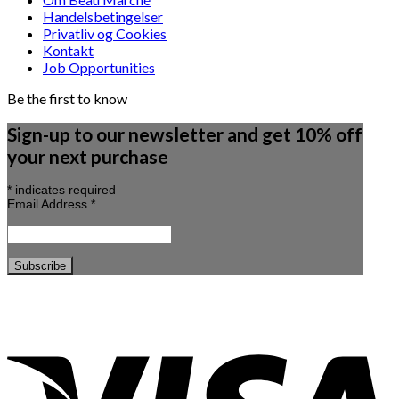
Handelsbetingelser
Privatliv og Cookies
Kontakt
Job Opportunities
Be the first to know
Sign-up to our newsletter and get 10% off
your next purchase
*
indicates required
Email Address
*