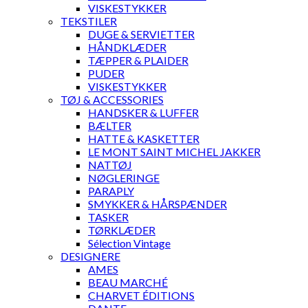
VISKESTYKKER
TEKSTILER
DUGE & SERVIETTER
HÅNDKLÆDER
TÆPPER & PLAIDER
PUDER
VISKESTYKKER
TØJ & ACCESSORIES
HANDSKER & LUFFER
BÆLTER
HATTE & KASKETTER
LE MONT SAINT MICHEL JAKKER
NATTØJ
NØGLERINGE
PARAPLY
SMYKKER & HÅRSPÆNDER
TASKER
TØRKLÆDER
Sélection Vintage
DESIGNERE
AMES
BEAU MARCHÉ
CHARVET ÉDITIONS