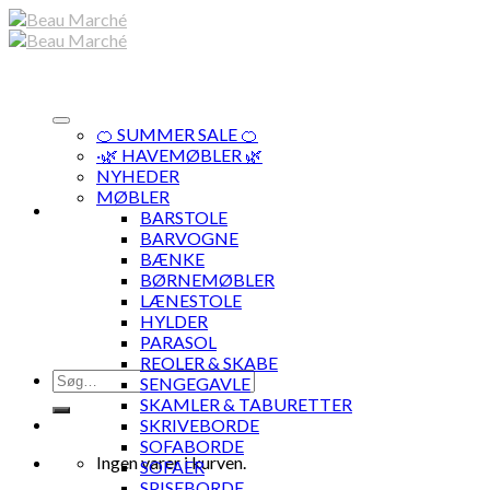
Skip
to
content
🍊 SUMMER SALE 🍊
·🌿 HAVEMØBLER 🌿
NYHEDER
MØBLER
BARSTOLE
BARVOGNE
BÆNKE
BØRNEMØBLER
LÆNESTOLE
HYLDER
PARASOL
REOLER & SKABE
Søg
SENGEGAVLE
efter:
SKAMLER & TABURETTER
SKRIVEBORDE
SOFABORDE
Ingen varer i kurven.
SOFAER
SPISEBORDE