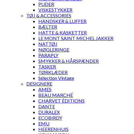
PUDER
VISKESTYKKER
TØJ & ACCESSORIES
HANDSKER & LUFFER
BÆLTER
HATTE & KASKETTER
LE MONT SAINT MICHEL JAKKER
NATTØJ
NØGLERINGE
PARAPLY
SMYKKER & HÅRSPÆNDER
TASKER
TØRKLÆDER
Sélection Vintage
DESIGNERE
AMES
BEAU MARCHÉ
CHARVET ÉDITIONS
DANTE
DURALEX
ECOBIRDY
EMU
HEERENHUIS