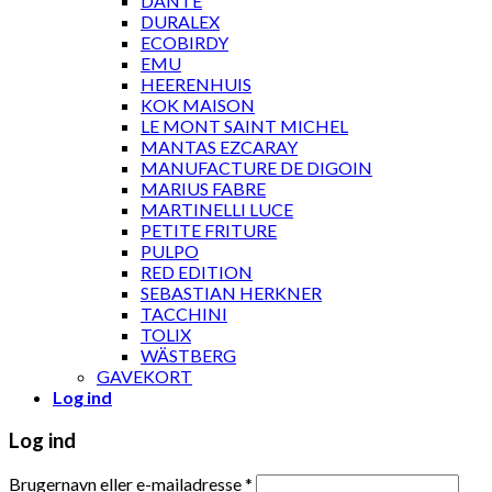
DANTE
DURALEX
ECOBIRDY
EMU
HEERENHUIS
KOK MAISON
LE MONT SAINT MICHEL
MANTAS EZCARAY
MANUFACTURE DE DIGOIN
MARIUS FABRE
MARTINELLI LUCE
PETITE FRITURE
PULPO
RED EDITION
SEBASTIAN HERKNER
TACCHINI
TOLIX
WÄSTBERG
GAVEKORT
Log ind
Log ind
Brugernavn eller e-mailadresse
*