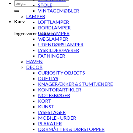
Søg
STOLE
efter:
VINTAGEMØBLER
LAMPER
Kurv
LOFTLAMPER
BORDLAMPER
GULVLAMPER
Ingen varer i kurven.
VÆGLAMPER
UDENDØRSLAMPER
LYSKILDER/PÆRER
FATNINGER
HAVEN
DECOR
CURIOSITY OBJECTS
DUFTLYS
KNAGERÆKKER & STUMTJENERE
KONTORARTIKLER
NOTESBØGER
KORT
KUNST
LYSESTAGER
MOBILE - UROER
PLAKATER
DØRMÅTTER & DØRSTOPPER