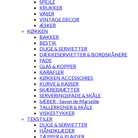
SPEJLE
KRUKKER
VASER
VINTAGE DECOR
ÆSKER
KØKKEN
BAKKER
BESTIK
DUGE & SERVIETTER
DÆKKESERVIETTER & BORDSKÅNERE
FADE
GLAS & KOPPER
KARAFLER
KØKKEN ACCESSOIRES
KURVE & KASSER
SKÆREBRÆTTER
SERVERINGSFADE & SKÅLE
SÆBER - Savon de Marseille
TALLERKENER & SKÅLE
VISKESTYKKER
TEKSTILER
DUGE & SERVIETTER
HÅNDKLÆDER
TÆPPER & PLAIDER