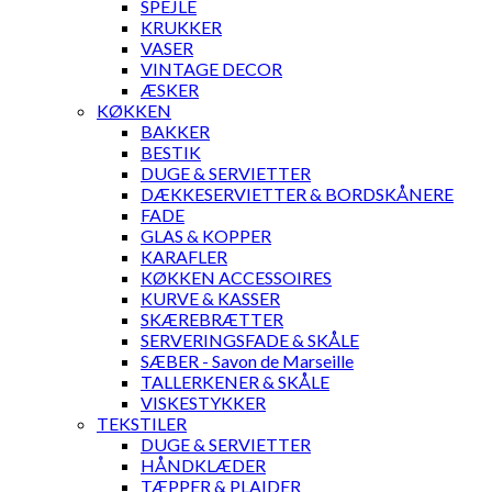
SPEJLE
KRUKKER
VASER
VINTAGE DECOR
ÆSKER
KØKKEN
BAKKER
BESTIK
DUGE & SERVIETTER
DÆKKESERVIETTER & BORDSKÅNERE
FADE
GLAS & KOPPER
KARAFLER
KØKKEN ACCESSOIRES
KURVE & KASSER
SKÆREBRÆTTER
SERVERINGSFADE & SKÅLE
SÆBER - Savon de Marseille
TALLERKENER & SKÅLE
VISKESTYKKER
TEKSTILER
DUGE & SERVIETTER
HÅNDKLÆDER
TÆPPER & PLAIDER