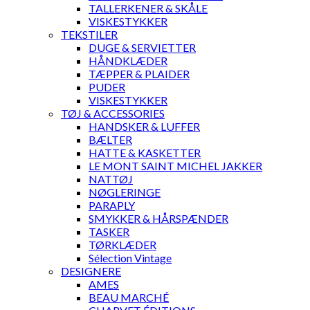
TALLERKENER & SKÅLE
VISKESTYKKER
TEKSTILER
DUGE & SERVIETTER
HÅNDKLÆDER
TÆPPER & PLAIDER
PUDER
VISKESTYKKER
TØJ & ACCESSORIES
HANDSKER & LUFFER
BÆLTER
HATTE & KASKETTER
LE MONT SAINT MICHEL JAKKER
NATTØJ
NØGLERINGE
PARAPLY
SMYKKER & HÅRSPÆNDER
TASKER
TØRKLÆDER
Sélection Vintage
DESIGNERE
AMES
BEAU MARCHÉ