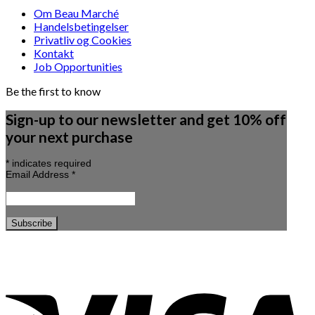
Om Beau Marché
Handelsbetingelser
Privatliv og Cookies
Kontakt
Job Opportunities
Be the first to know
Sign-up to our newsletter and get 10% off
your next purchase
*
indicates required
Email Address
*