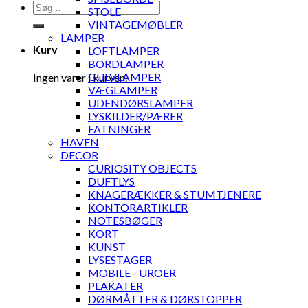
Søg
STOLE
efter:
VINTAGEMØBLER
LAMPER
Kurv
LOFTLAMPER
BORDLAMPER
GULVLAMPER
Ingen varer i kurven.
VÆGLAMPER
UDENDØRSLAMPER
LYSKILDER/PÆRER
FATNINGER
HAVEN
DECOR
CURIOSITY OBJECTS
DUFTLYS
KNAGERÆKKER & STUMTJENERE
KONTORARTIKLER
NOTESBØGER
KORT
KUNST
LYSESTAGER
MOBILE - UROER
PLAKATER
DØRMÅTTER & DØRSTOPPER