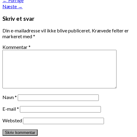
←
Forrige
Næste
→
Skriv et svar
Din e-mailadresse vil ikke blive publiceret.
Krævede felter er
markeret med
*
Kommentar
*
Navn
*
E-mail
*
Websted