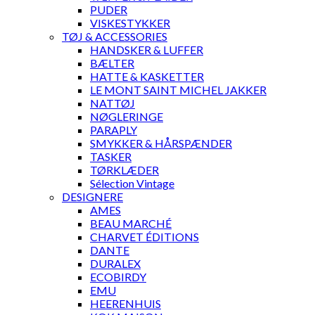
PUDER
VISKESTYKKER
TØJ & ACCESSORIES
HANDSKER & LUFFER
BÆLTER
HATTE & KASKETTER
LE MONT SAINT MICHEL JAKKER
NATTØJ
NØGLERINGE
PARAPLY
SMYKKER & HÅRSPÆNDER
TASKER
TØRKLÆDER
Sélection Vintage
DESIGNERE
AMES
BEAU MARCHÉ
CHARVET ÉDITIONS
DANTE
DURALEX
ECOBIRDY
EMU
HEERENHUIS