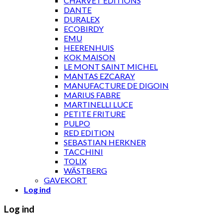
CHARVET ÉDITIONS
DANTE
DURALEX
ECOBIRDY
EMU
HEERENHUIS
KOK MAISON
LE MONT SAINT MICHEL
MANTAS EZCARAY
MANUFACTURE DE DIGOIN
MARIUS FABRE
MARTINELLI LUCE
PETITE FRITURE
PULPO
RED EDITION
SEBASTIAN HERKNER
TACCHINI
TOLIX
WÄSTBERG
GAVEKORT
Log ind
Log ind