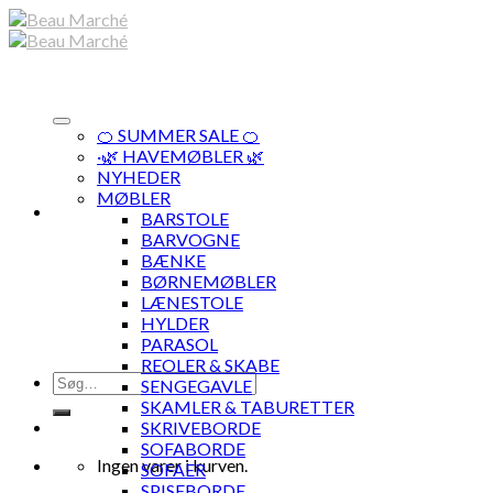
Skip
to
content
🍊 SUMMER SALE 🍊
·🌿 HAVEMØBLER 🌿
NYHEDER
MØBLER
BARSTOLE
BARVOGNE
BÆNKE
BØRNEMØBLER
LÆNESTOLE
HYLDER
PARASOL
REOLER & SKABE
Søg
SENGEGAVLE
efter:
SKAMLER & TABURETTER
SKRIVEBORDE
SOFABORDE
Ingen varer i kurven.
SOFAER
SPISEBORDE