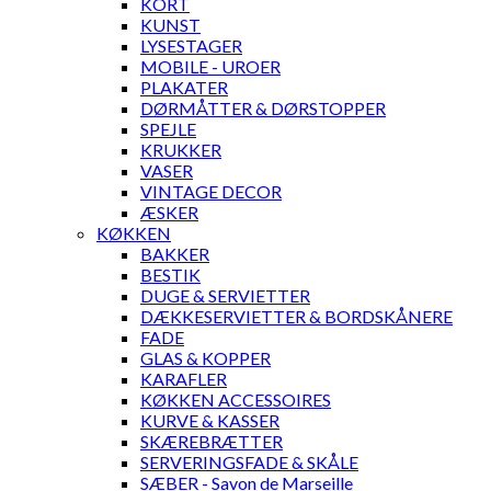
KORT
KUNST
LYSESTAGER
MOBILE - UROER
PLAKATER
DØRMÅTTER & DØRSTOPPER
SPEJLE
KRUKKER
VASER
VINTAGE DECOR
ÆSKER
KØKKEN
BAKKER
BESTIK
DUGE & SERVIETTER
DÆKKESERVIETTER & BORDSKÅNERE
FADE
GLAS & KOPPER
KARAFLER
KØKKEN ACCESSOIRES
KURVE & KASSER
SKÆREBRÆTTER
SERVERINGSFADE & SKÅLE
SÆBER - Savon de Marseille