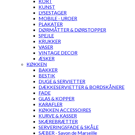
KORT
KUNST
LYSESTAGER
MOBILE - UROER
PLAKATER
DØRMÅTTER & DØRSTOPPER
SPEJLE
KRUKKER
VASER
VINTAGE DECOR
ÆSKER
KØKKEN
BAKKER
BESTIK
DUGE & SERVIETTER
DÆKKESERVIETTER & BORDSKÅNERE
FADE
GLAS & KOPPER
KARAFLER
KØKKEN ACCESSOIRES
KURVE & KASSER
SKÆREBRÆTTER
SERVERINGSFADE & SKÅLE
SÆBER - Savon de Marseille