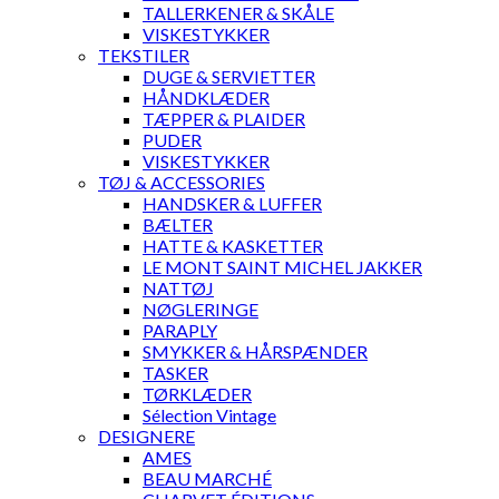
TALLERKENER & SKÅLE
VISKESTYKKER
TEKSTILER
DUGE & SERVIETTER
HÅNDKLÆDER
TÆPPER & PLAIDER
PUDER
VISKESTYKKER
TØJ & ACCESSORIES
HANDSKER & LUFFER
BÆLTER
HATTE & KASKETTER
LE MONT SAINT MICHEL JAKKER
NATTØJ
NØGLERINGE
PARAPLY
SMYKKER & HÅRSPÆNDER
TASKER
TØRKLÆDER
Sélection Vintage
DESIGNERE
AMES
BEAU MARCHÉ