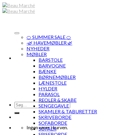
Skip
to
content
🍊 SUMMER SALE 🍊
·🌿 HAVEMØBLER 🌿
NYHEDER
MØBLER
BARSTOLE
BARVOGNE
BÆNKE
BØRNEMØBLER
LÆNESTOLE
HYLDER
PARASOL
REOLER & SKABE
Søg
SENGEGAVLE
efter:
SKAMLER & TABURETTER
SKRIVEBORDE
SOFABORDE
Ingen varer i kurven.
SOFAER
SPISEBORDE