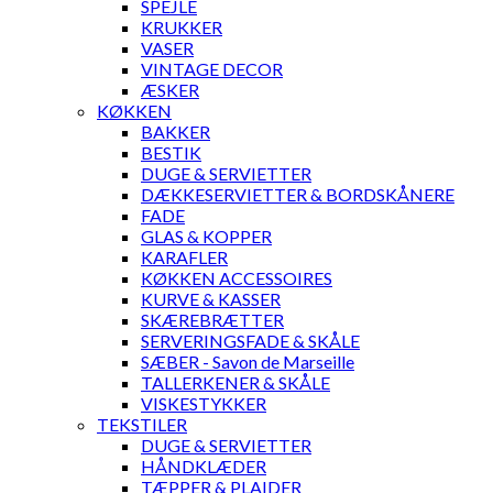
SPEJLE
KRUKKER
VASER
VINTAGE DECOR
ÆSKER
KØKKEN
BAKKER
BESTIK
DUGE & SERVIETTER
DÆKKESERVIETTER & BORDSKÅNERE
FADE
GLAS & KOPPER
KARAFLER
KØKKEN ACCESSOIRES
KURVE & KASSER
SKÆREBRÆTTER
SERVERINGSFADE & SKÅLE
SÆBER - Savon de Marseille
TALLERKENER & SKÅLE
VISKESTYKKER
TEKSTILER
DUGE & SERVIETTER
HÅNDKLÆDER
TÆPPER & PLAIDER