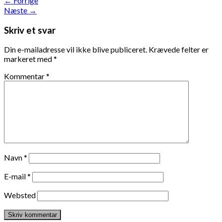
←
Forrige
Næste
→
Skriv et svar
Din e-mailadresse vil ikke blive publiceret.
Krævede felter er
markeret med
*
Kommentar
*
Navn
*
E-mail
*
Websted