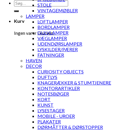
Søg
STOLE
efter:
VINTAGEMØBLER
LAMPER
Kurv
LOFTLAMPER
BORDLAMPER
GULVLAMPER
Ingen varer i kurven.
VÆGLAMPER
UDENDØRSLAMPER
LYSKILDER/PÆRER
FATNINGER
HAVEN
DECOR
CURIOSITY OBJECTS
DUFTLYS
KNAGERÆKKER & STUMTJENERE
KONTORARTIKLER
NOTESBØGER
KORT
KUNST
LYSESTAGER
MOBILE - UROER
PLAKATER
DØRMÅTTER & DØRSTOPPER