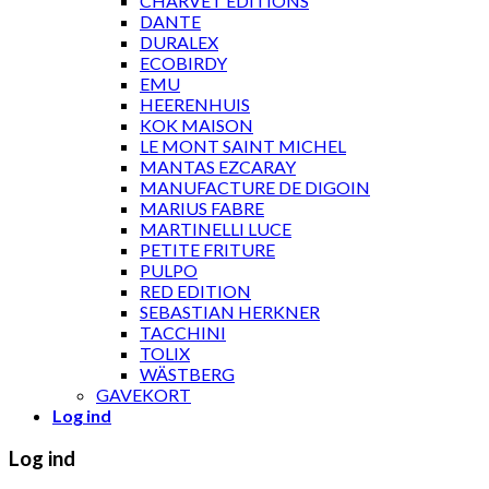
CHARVET ÉDITIONS
DANTE
DURALEX
ECOBIRDY
EMU
HEERENHUIS
KOK MAISON
LE MONT SAINT MICHEL
MANTAS EZCARAY
MANUFACTURE DE DIGOIN
MARIUS FABRE
MARTINELLI LUCE
PETITE FRITURE
PULPO
RED EDITION
SEBASTIAN HERKNER
TACCHINI
TOLIX
WÄSTBERG
GAVEKORT
Log ind
Log ind