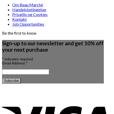
Om Beau Marché
Handelsbetingelser
Privatliv og Cookies
Kontakt
Job Opportunities
Be the first to know
Sign-up to our newsletter and get 10% off
your next purchase
*
indicates required
Email Address
*