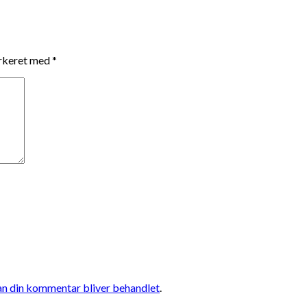
arkeret med
*
n din kommentar bliver behandlet
.