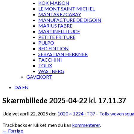
KOK MAISON
LE MONT SAINT MICHEL
MANTAS EZCARAY
MANUFACTURE DE DIGOIN
MARIUS FABRE
MARTINELLI LUCE
PETITE FRITURE
PULPO
RED EDITION
SEBASTIAN HERKNER
TACCHINI
TOLIX
WÄSTBERG
GAVEKORT
DA
EN
Skærmbillede 2025-04-22 kl. 17.11.37
Udgivet
april 22, 2025
den
1020 × 1224
i
T37 – Tolix woven squ
Trackbacks er lukket, men du kan
kommenterer
.
←
Forrige