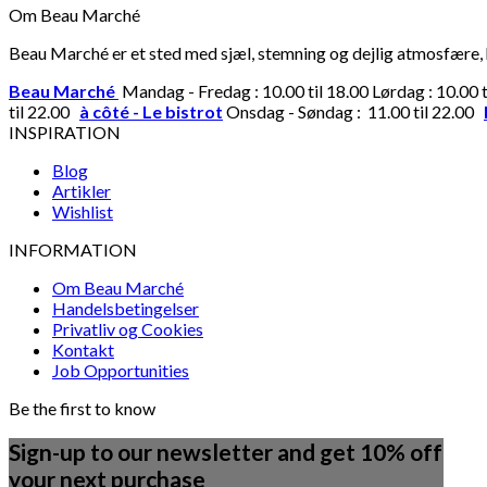
Om Beau Marché
Beau Marché er et sted med sjæl, stemning og dejlig atmosfære, hv
Beau Marché
Mandag - Fredag : 10.00 til 18.00 Lørdag : 10.00 
til 22.00
à côté - Le bistrot
Onsdag - Søndag : 11.00 til 22.00
INSPIRATION
Blog
Artikler
Wishlist
INFORMATION
Om Beau Marché
Handelsbetingelser
Privatliv og Cookies
Kontakt
Job Opportunities
Be the first to know
Sign-up to our newsletter and get 10% off
your next purchase