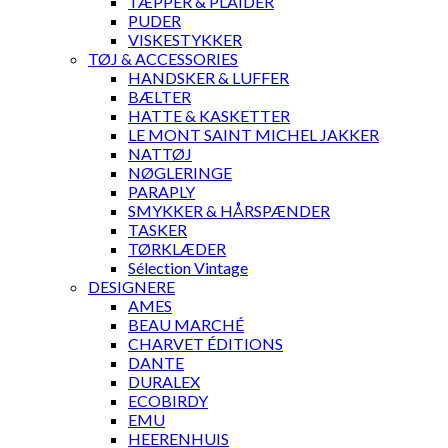
TÆPPER & PLAIDER
PUDER
VISKESTYKKER
TØJ & ACCESSORIES
HANDSKER & LUFFER
BÆLTER
HATTE & KASKETTER
LE MONT SAINT MICHEL JAKKER
NATTØJ
NØGLERINGE
PARAPLY
SMYKKER & HÅRSPÆNDER
TASKER
TØRKLÆDER
Sélection Vintage
DESIGNERE
AMES
BEAU MARCHÉ
CHARVET ÉDITIONS
DANTE
DURALEX
ECOBIRDY
EMU
HEERENHUIS