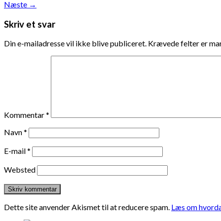
Næste
→
Skriv et svar
Din e-mailadresse vil ikke blive publiceret.
Krævede felter er m
Kommentar
*
Navn
*
E-mail
*
Websted
Dette site anvender Akismet til at reducere spam.
Læs om hvorda