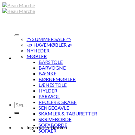
Skip
to
content
🍊 SUMMER SALE 🍊
·🌿 HAVEMØBLER 🌿
NYHEDER
MØBLER
BARSTOLE
BARVOGNE
BÆNKE
BØRNEMØBLER
LÆNESTOLE
HYLDER
PARASOL
REOLER & SKABE
Søg
SENGEGAVLE
efter:
SKAMLER & TABURETTER
SKRIVEBORDE
SOFABORDE
Ingen varer i kurven.
SOFAER