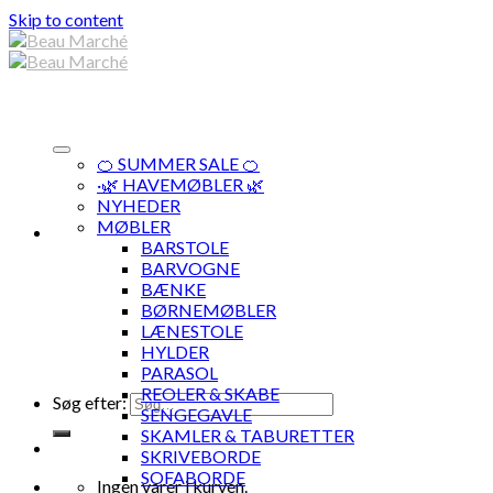
Skip to content
🍊 SUMMER SALE 🍊
·🌿 HAVEMØBLER 🌿
NYHEDER
MØBLER
BARSTOLE
BARVOGNE
BÆNKE
BØRNEMØBLER
LÆNESTOLE
HYLDER
PARASOL
REOLER & SKABE
Søg efter:
SENGEGAVLE
SKAMLER & TABURETTER
SKRIVEBORDE
SOFABORDE
Ingen varer i kurven.