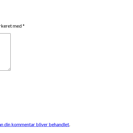
arkeret med
*
n din kommentar bliver behandlet
.