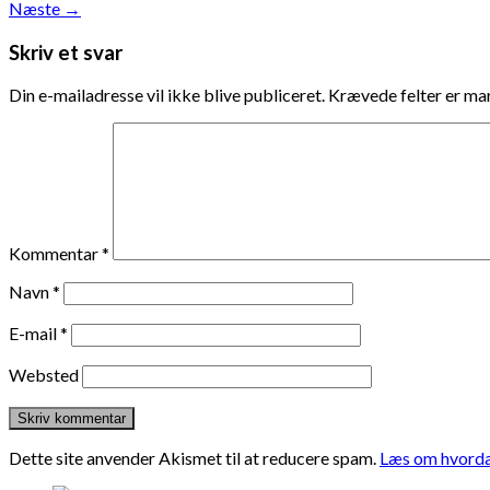
Næste
→
Skriv et svar
Din e-mailadresse vil ikke blive publiceret.
Krævede felter er m
Kommentar
*
Navn
*
E-mail
*
Websted
Dette site anvender Akismet til at reducere spam.
Læs om hvorda