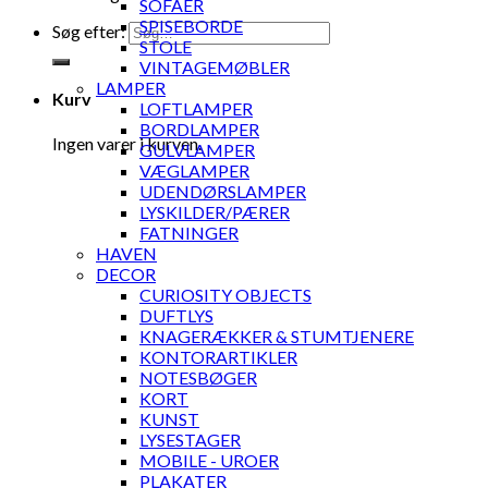
SOFAER
SPISEBORDE
Søg efter:
STOLE
VINTAGEMØBLER
LAMPER
Kurv
LOFTLAMPER
BORDLAMPER
Ingen varer i kurven.
GULVLAMPER
VÆGLAMPER
UDENDØRSLAMPER
LYSKILDER/PÆRER
FATNINGER
HAVEN
DECOR
CURIOSITY OBJECTS
DUFTLYS
KNAGERÆKKER & STUMTJENERE
KONTORARTIKLER
NOTESBØGER
KORT
KUNST
LYSESTAGER
MOBILE - UROER
PLAKATER