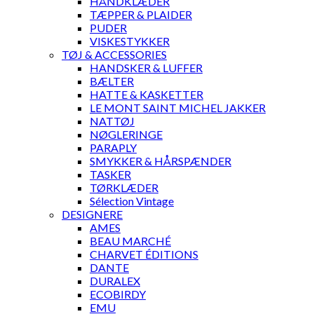
HÅNDKLÆDER
TÆPPER & PLAIDER
PUDER
VISKESTYKKER
TØJ & ACCESSORIES
HANDSKER & LUFFER
BÆLTER
HATTE & KASKETTER
LE MONT SAINT MICHEL JAKKER
NATTØJ
NØGLERINGE
PARAPLY
SMYKKER & HÅRSPÆNDER
TASKER
TØRKLÆDER
Sélection Vintage
DESIGNERE
AMES
BEAU MARCHÉ
CHARVET ÉDITIONS
DANTE
DURALEX
ECOBIRDY
EMU