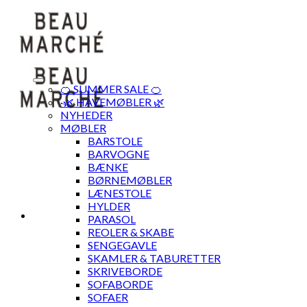
Skip
to
content
🍊 SUMMER SALE 🍊
·🌿 HAVEMØBLER 🌿
NYHEDER
MØBLER
BARSTOLE
BARVOGNE
BÆNKE
BØRNEMØBLER
LÆNESTOLE
HYLDER
PARASOL
REOLER & SKABE
SENGEGAVLE
SKAMLER & TABURETTER
SKRIVEBORDE
SOFABORDE
SOFAER