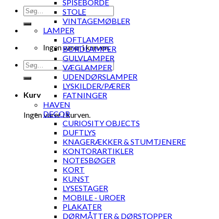
SPISEBORDE
Søg
STOLE
efter:
VINTAGEMØBLER
LAMPER
LOFTLAMPER
Ingen varer i kurven.
BORDLAMPER
GULVLAMPER
Søg
VÆGLAMPER
efter:
UDENDØRSLAMPER
LYSKILDER/PÆRER
Kurv
FATNINGER
HAVEN
DECOR
Ingen varer i kurven.
CURIOSITY OBJECTS
DUFTLYS
KNAGERÆKKER & STUMTJENERE
KONTORARTIKLER
NOTESBØGER
KORT
KUNST
LYSESTAGER
MOBILE - UROER
PLAKATER
DØRMÅTTER & DØRSTOPPER