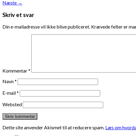
Næste
→
Skriv et svar
Din e-mailadresse vil ikke blive publiceret.
Krævede felter er m
Kommentar
*
Navn
*
E-mail
*
Websted
Dette site anvender Akismet til at reducere spam.
Læs om hvorda