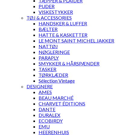
TÆPPER & PLAIDER
PUDER
VISKESTYKKER
TØJ & ACCESSORIES
HANDSKER & LUFFER
BÆLTER
HATTE & KASKETTER
LE MONT SAINT MICHEL JAKKER
NATTØJ
NØGLERINGE
PARAPLY
SMYKKER & HÅRSPÆNDER
TASKER
TØRKLÆDER
Sélection Vintage
DESIGNERE
AMES
BEAU MARCHÉ
CHARVET ÉDITIONS
DANTE
DURALEX
ECOBIRDY
EMU
HEERENHUIS