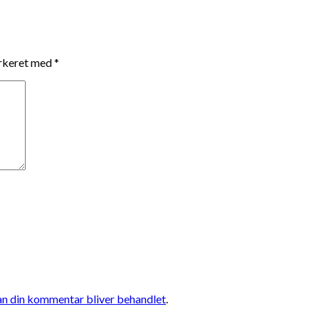
arkeret med
*
n din kommentar bliver behandlet
.