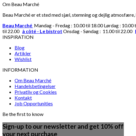
Om Beau Marché
Beau Marché er et sted med sjæl, stemning og dejlig atmosfære, hv
Beau Marché
Mandag - Fredag : 10.00 til 18.00 Lørdag : 10.00 
til 22.00
à côté - Le bistrot
Onsdag - Søndag : 11.00 til 22.00
INSPIRATION
Blog
Artikler
Wishlist
INFORMATION
Om Beau Marché
Handelsbetingelser
Privatliv og Cookies
Kontakt
Job Opportunities
Be the first to know
Sign-up to our newsletter and get 10% off
your next purchase