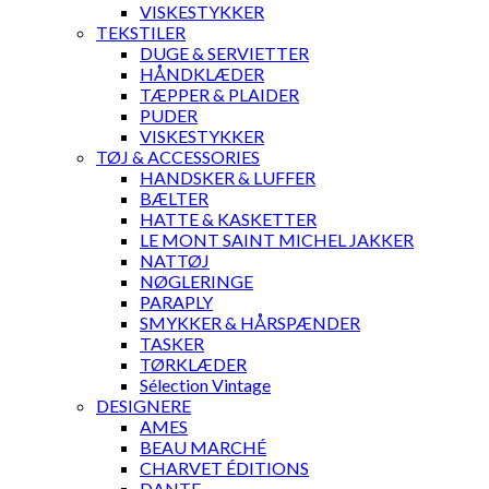
VISKESTYKKER
TEKSTILER
DUGE & SERVIETTER
HÅNDKLÆDER
TÆPPER & PLAIDER
PUDER
VISKESTYKKER
TØJ & ACCESSORIES
HANDSKER & LUFFER
BÆLTER
HATTE & KASKETTER
LE MONT SAINT MICHEL JAKKER
NATTØJ
NØGLERINGE
PARAPLY
SMYKKER & HÅRSPÆNDER
TASKER
TØRKLÆDER
Sélection Vintage
DESIGNERE
AMES
BEAU MARCHÉ
CHARVET ÉDITIONS
DANTE