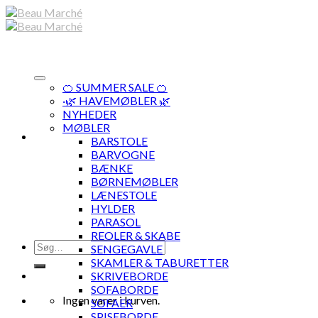
Skip
to
content
🍊 SUMMER SALE 🍊
·🌿 HAVEMØBLER 🌿
NYHEDER
MØBLER
BARSTOLE
BARVOGNE
BÆNKE
BØRNEMØBLER
LÆNESTOLE
HYLDER
PARASOL
REOLER & SKABE
Søg
SENGEGAVLE
efter:
SKAMLER & TABURETTER
SKRIVEBORDE
SOFABORDE
Ingen varer i kurven.
SOFAER
SPISEBORDE