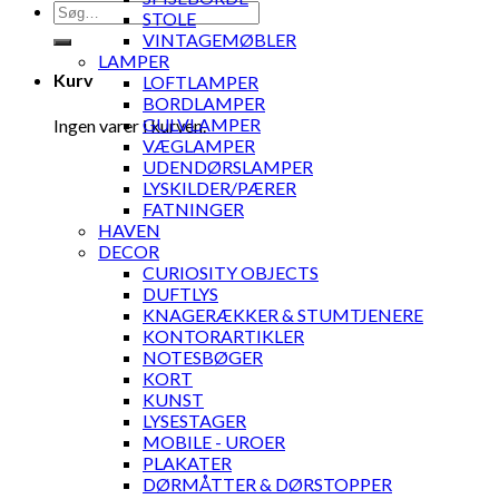
Søg
STOLE
efter:
VINTAGEMØBLER
LAMPER
Kurv
LOFTLAMPER
BORDLAMPER
GULVLAMPER
Ingen varer i kurven.
VÆGLAMPER
UDENDØRSLAMPER
LYSKILDER/PÆRER
FATNINGER
HAVEN
DECOR
CURIOSITY OBJECTS
DUFTLYS
KNAGERÆKKER & STUMTJENERE
KONTORARTIKLER
NOTESBØGER
KORT
KUNST
LYSESTAGER
MOBILE - UROER
PLAKATER
DØRMÅTTER & DØRSTOPPER