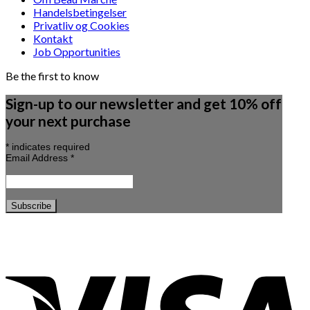
Handelsbetingelser
Privatliv og Cookies
Kontakt
Job Opportunities
Be the first to know
Sign-up to our newsletter and get 10% off
your next purchase
*
indicates required
Email Address
*