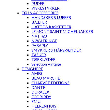
PUDER
VISKESTYKKER
TØJ & ACCESSORIES
HANDSKER & LUFFER
BÆLTER
HATTE & KASKETTER
LE MONT SAINT MICHEL JAKKER
NATTØJ
NØGLERINGE
PARAPLY
SMYKKER & HÅRSPÆNDER
TASKER
TØRKLÆDER
Sélection Vintage
DESIGNERE
AMES
BEAU MARCHÉ
CHARVET ÉDITIONS
DANTE
DURALEX
ECOBIRDY
EMU
HEERENHUIS