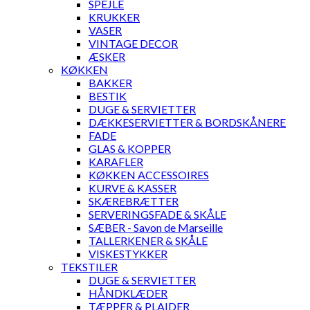
SPEJLE
KRUKKER
VASER
VINTAGE DECOR
ÆSKER
KØKKEN
BAKKER
BESTIK
DUGE & SERVIETTER
DÆKKESERVIETTER & BORDSKÅNERE
FADE
GLAS & KOPPER
KARAFLER
KØKKEN ACCESSOIRES
KURVE & KASSER
SKÆREBRÆTTER
SERVERINGSFADE & SKÅLE
SÆBER - Savon de Marseille
TALLERKENER & SKÅLE
VISKESTYKKER
TEKSTILER
DUGE & SERVIETTER
HÅNDKLÆDER
TÆPPER & PLAIDER