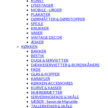
KUNST
LYSESTAGER
MOBILE - UROER
PLAKATER
DØRMÅTTER & DØRSTOPPER
SPEJLE
KRUKKER
VASER
VINTAGE DECOR
ÆSKER
KØKKEN
BAKKER
BESTIK
DUGE & SERVIETTER
DÆKKESERVIETTER & BORDSKÅNERE
FADE
GLAS & KOPPER
KARAFLER
KØKKEN ACCESSOIRES
KURVE & KASSER
SKÆREBRÆTTER
SERVERINGSFADE & SKÅLE
SÆBER - Savon de Marseille
TALLERKENER & SKÅLE