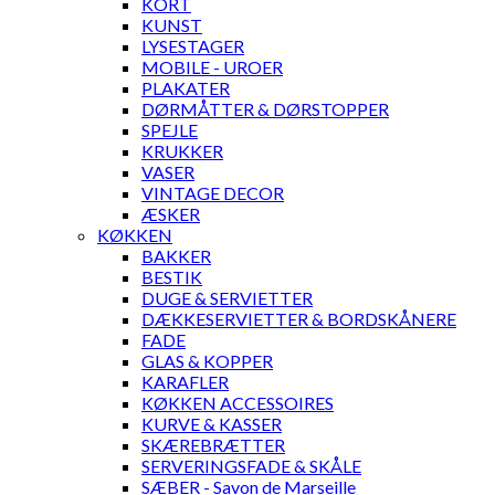
KORT
KUNST
LYSESTAGER
MOBILE - UROER
PLAKATER
DØRMÅTTER & DØRSTOPPER
SPEJLE
KRUKKER
VASER
VINTAGE DECOR
ÆSKER
KØKKEN
BAKKER
BESTIK
DUGE & SERVIETTER
DÆKKESERVIETTER & BORDSKÅNERE
FADE
GLAS & KOPPER
KARAFLER
KØKKEN ACCESSOIRES
KURVE & KASSER
SKÆREBRÆTTER
SERVERINGSFADE & SKÅLE
SÆBER - Savon de Marseille