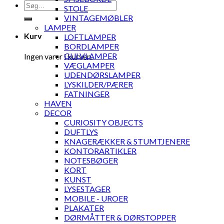
Søg
STOLE
efter:
VINTAGEMØBLER
LAMPER
Kurv
LOFTLAMPER
BORDLAMPER
GULVLAMPER
Ingen varer i kurven.
VÆGLAMPER
UDENDØRSLAMPER
LYSKILDER/PÆRER
FATNINGER
HAVEN
DECOR
CURIOSITY OBJECTS
DUFTLYS
KNAGERÆKKER & STUMTJENERE
KONTORARTIKLER
NOTESBØGER
KORT
KUNST
LYSESTAGER
MOBILE - UROER
PLAKATER
DØRMÅTTER & DØRSTOPPER