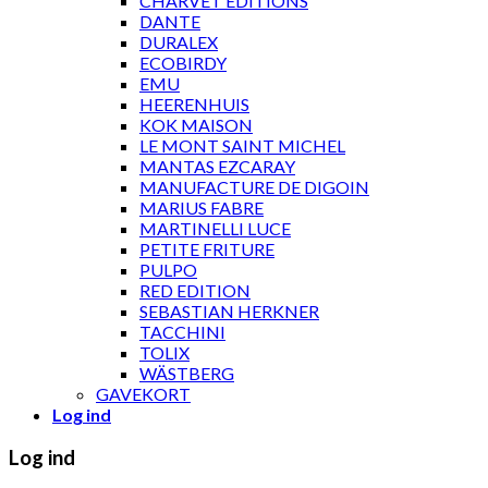
CHARVET ÉDITIONS
DANTE
DURALEX
ECOBIRDY
EMU
HEERENHUIS
KOK MAISON
LE MONT SAINT MICHEL
MANTAS EZCARAY
MANUFACTURE DE DIGOIN
MARIUS FABRE
MARTINELLI LUCE
PETITE FRITURE
PULPO
RED EDITION
SEBASTIAN HERKNER
TACCHINI
TOLIX
WÄSTBERG
GAVEKORT
Log ind
Log ind