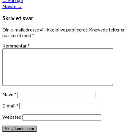
←
Forrige
Næste
→
Skriv et svar
Din e-mailadresse vil ikke blive publiceret.
Krævede felter er
markeret med
*
Kommentar
*
Navn
*
E-mail
*
Websted