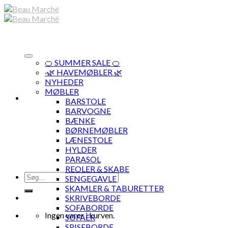
Skip
to
content
🍊 SUMMER SALE 🍊
·🌿 HAVEMØBLER 🌿
NYHEDER
MØBLER
BARSTOLE
BARVOGNE
BÆNKE
BØRNEMØBLER
LÆNESTOLE
HYLDER
PARASOL
REOLER & SKABE
Søg
SENGEGAVLE
efter:
SKAMLER & TABURETTER
SKRIVEBORDE
SOFABORDE
Ingen varer i kurven.
SOFAER
SPISEBORDE