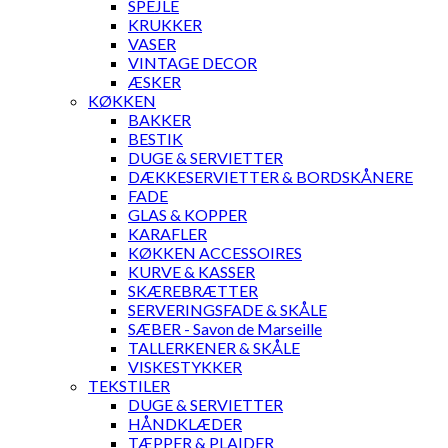
SPEJLE
KRUKKER
VASER
VINTAGE DECOR
ÆSKER
KØKKEN
BAKKER
BESTIK
DUGE & SERVIETTER
DÆKKESERVIETTER & BORDSKÅNERE
FADE
GLAS & KOPPER
KARAFLER
KØKKEN ACCESSOIRES
KURVE & KASSER
SKÆREBRÆTTER
SERVERINGSFADE & SKÅLE
SÆBER - Savon de Marseille
TALLERKENER & SKÅLE
VISKESTYKKER
TEKSTILER
DUGE & SERVIETTER
HÅNDKLÆDER
TÆPPER & PLAIDER