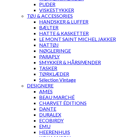
PUDER
VISKESTYKKER
TØJ & ACCESSORIES
HANDSKER & LUFFER
BÆLTER
HATTE & KASKETTER
LE MONT SAINT MICHEL JAKKER
NATTØJ
NØGLERINGE
PARAPLY
SMYKKER & HÅRSPÆNDER
TASKER
TØRKLÆDER
Sélection Vintage
DESIGNERE
AMES
BEAU MARCHÉ
CHARVET ÉDITIONS
DANTE
DURALEX
ECOBIRDY
EMU
HEERENHUIS