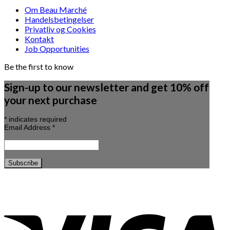
Om Beau Marché
Handelsbetingelser
Privatliv og Cookies
Kontakt
Job Opportunities
Be the first to know
Sign-up to our newsletter and get 10% off
your next purchase
*
indicates required
Email Address
*