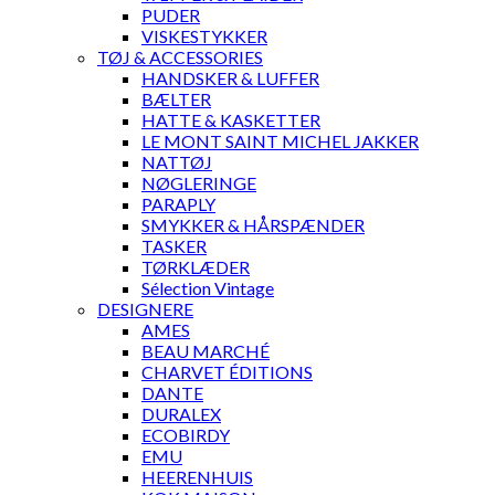
PUDER
VISKESTYKKER
TØJ & ACCESSORIES
HANDSKER & LUFFER
BÆLTER
HATTE & KASKETTER
LE MONT SAINT MICHEL JAKKER
NATTØJ
NØGLERINGE
PARAPLY
SMYKKER & HÅRSPÆNDER
TASKER
TØRKLÆDER
Sélection Vintage
DESIGNERE
AMES
BEAU MARCHÉ
CHARVET ÉDITIONS
DANTE
DURALEX
ECOBIRDY
EMU
HEERENHUIS