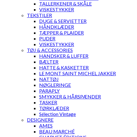
TALLERKENER & SKÅLE
VISKESTYKKER
TEKSTILER
DUGE & SERVIETTER
HÅNDKLÆDER
TÆPPER & PLAIDER
PUDER
VISKESTYKKER
TØJ & ACCESSORIES
HANDSKER & LUFFER
BÆLTER
HATTE & KASKETTER
LE MONT SAINT MICHEL JAKKER
NATTØJ
NØGLERINGE
PARAPLY
SMYKKER & HÅRSPÆNDER
TASKER
TØRKLÆDER
Sélection Vintage
DESIGNERE
AMES
BEAU MARCHÉ