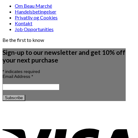
Om Beau Marché
Handelsbetingelser
Privatliv og Cookies
Kontakt
Job Opportunities
Be the first to know
Sign-up to our newsletter and get 10% off
your next purchase
*
indicates required
Email Address
*