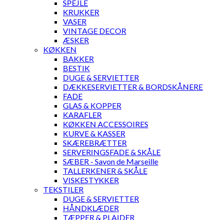
SPEJLE
KRUKKER
VASER
VINTAGE DECOR
ÆSKER
KØKKEN
BAKKER
BESTIK
DUGE & SERVIETTER
DÆKKESERVIETTER & BORDSKÅNERE
FADE
GLAS & KOPPER
KARAFLER
KØKKEN ACCESSOIRES
KURVE & KASSER
SKÆREBRÆTTER
SERVERINGSFADE & SKÅLE
SÆBER - Savon de Marseille
TALLERKENER & SKÅLE
VISKESTYKKER
TEKSTILER
DUGE & SERVIETTER
HÅNDKLÆDER
TÆPPER & PLAIDER