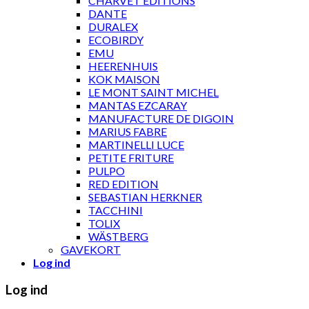
CHARVET ÉDITIONS
DANTE
DURALEX
ECOBIRDY
EMU
HEERENHUIS
KOK MAISON
LE MONT SAINT MICHEL
MANTAS EZCARAY
MANUFACTURE DE DIGOIN
MARIUS FABRE
MARTINELLI LUCE
PETITE FRITURE
PULPO
RED EDITION
SEBASTIAN HERKNER
TACCHINI
TOLIX
WÄSTBERG
GAVEKORT
Log ind
Log ind