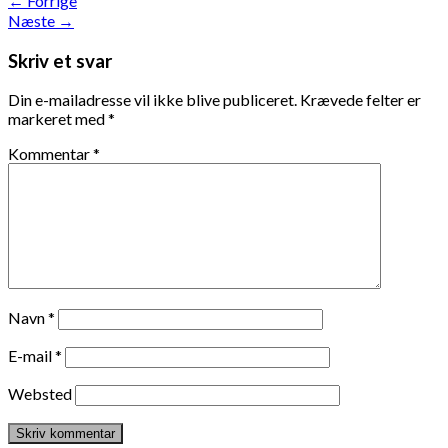
←
Forrige
Næste
→
Skriv et svar
Din e-mailadresse vil ikke blive publiceret.
Krævede felter er
markeret med
*
Kommentar
*
Navn
*
E-mail
*
Websted