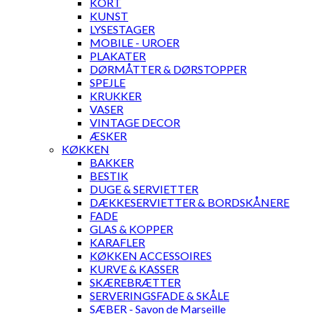
KORT
KUNST
LYSESTAGER
MOBILE - UROER
PLAKATER
DØRMÅTTER & DØRSTOPPER
SPEJLE
KRUKKER
VASER
VINTAGE DECOR
ÆSKER
KØKKEN
BAKKER
BESTIK
DUGE & SERVIETTER
DÆKKESERVIETTER & BORDSKÅNERE
FADE
GLAS & KOPPER
KARAFLER
KØKKEN ACCESSOIRES
KURVE & KASSER
SKÆREBRÆTTER
SERVERINGSFADE & SKÅLE
SÆBER - Savon de Marseille