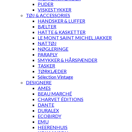
PUDER
VISKESTYKKER
TØJ & ACCESSORIES
HANDSKER & LUFFER
BÆLTER
HATTE & KASKETTER
LE MONT SAINT MICHEL JAKKER
NATTØJ
NØGLERINGE
PARAPLY
SMYKKER & HÅRSPÆNDER
TASKER
TØRKLÆDER
Sélection Vintage
DESIGNERE
AMES
BEAU MARCHÉ
CHARVET ÉDITIONS
DANTE
DURALEX
ECOBIRDY
EMU
HEERENHUIS