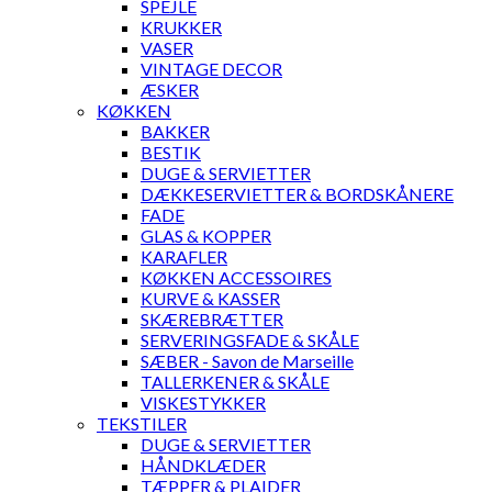
SPEJLE
KRUKKER
VASER
VINTAGE DECOR
ÆSKER
KØKKEN
BAKKER
BESTIK
DUGE & SERVIETTER
DÆKKESERVIETTER & BORDSKÅNERE
FADE
GLAS & KOPPER
KARAFLER
KØKKEN ACCESSOIRES
KURVE & KASSER
SKÆREBRÆTTER
SERVERINGSFADE & SKÅLE
SÆBER - Savon de Marseille
TALLERKENER & SKÅLE
VISKESTYKKER
TEKSTILER
DUGE & SERVIETTER
HÅNDKLÆDER
TÆPPER & PLAIDER