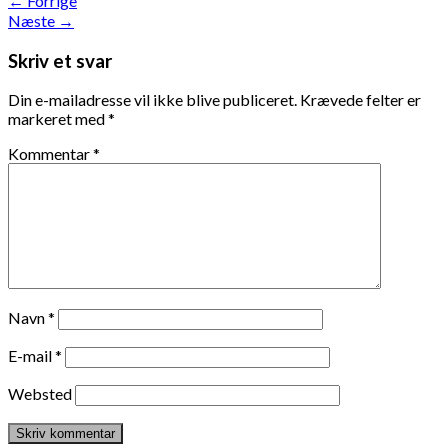
←
Forrige
Næste
→
Skriv et svar
Din e-mailadresse vil ikke blive publiceret.
Krævede felter er
markeret med
*
Kommentar
*
Navn
*
E-mail
*
Websted