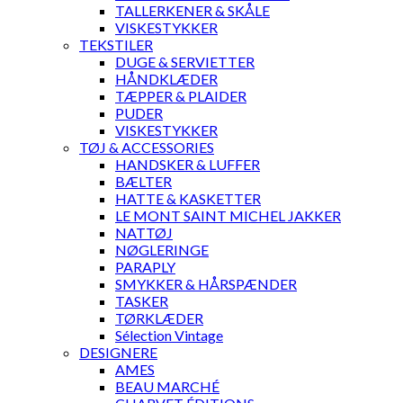
TALLERKENER & SKÅLE
VISKESTYKKER
TEKSTILER
DUGE & SERVIETTER
HÅNDKLÆDER
TÆPPER & PLAIDER
PUDER
VISKESTYKKER
TØJ & ACCESSORIES
HANDSKER & LUFFER
BÆLTER
HATTE & KASKETTER
LE MONT SAINT MICHEL JAKKER
NATTØJ
NØGLERINGE
PARAPLY
SMYKKER & HÅRSPÆNDER
TASKER
TØRKLÆDER
Sélection Vintage
DESIGNERE
AMES
BEAU MARCHÉ