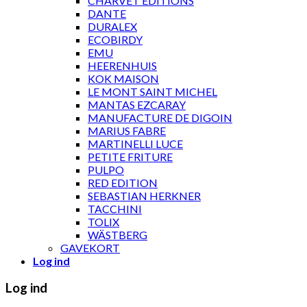
CHARVET ÉDITIONS
DANTE
DURALEX
ECOBIRDY
EMU
HEERENHUIS
KOK MAISON
LE MONT SAINT MICHEL
MANTAS EZCARAY
MANUFACTURE DE DIGOIN
MARIUS FABRE
MARTINELLI LUCE
PETITE FRITURE
PULPO
RED EDITION
SEBASTIAN HERKNER
TACCHINI
TOLIX
WÄSTBERG
GAVEKORT
Log ind
Log ind