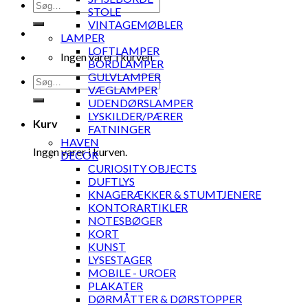
Søg
STOLE
efter:
VINTAGEMØBLER
LAMPER
LOFTLAMPER
Ingen varer i kurven.
BORDLAMPER
GULVLAMPER
Søg
VÆGLAMPER
efter:
UDENDØRSLAMPER
LYSKILDER/PÆRER
Kurv
FATNINGER
HAVEN
Ingen varer i kurven.
DECOR
CURIOSITY OBJECTS
DUFTLYS
KNAGERÆKKER & STUMTJENERE
KONTORARTIKLER
NOTESBØGER
KORT
KUNST
LYSESTAGER
MOBILE - UROER
PLAKATER
DØRMÅTTER & DØRSTOPPER