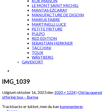
KOK MAISON
LE MONT SAINT MICHEL
MANTAS EZCARAY
MANUFACTURE DE DIGOIN
MARIUS FABRE
MARTINELLI LUCE
PETITE FRITURE
PULPO
RED EDITION
SEBASTIAN HERKNER
TACCHINI
TOLIX
WÄSTBERG
GAVEKORT
IMG_1039
Udgivet
oktober 16, 2023
den
1020 × 1224
i
Old lacquered
offering box – Burma
Trackbacks er lukket, men du kan
kommenterer
.