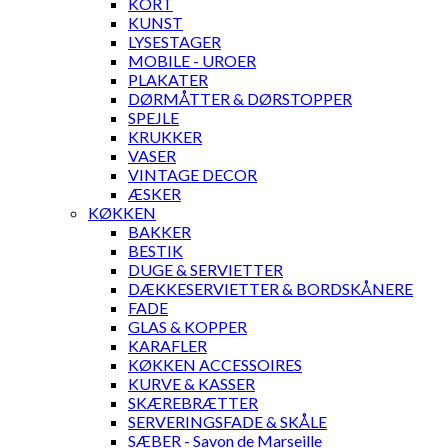
KORT
KUNST
LYSESTAGER
MOBILE - UROER
PLAKATER
DØRMÅTTER & DØRSTOPPER
SPEJLE
KRUKKER
VASER
VINTAGE DECOR
ÆSKER
KØKKEN
BAKKER
BESTIK
DUGE & SERVIETTER
DÆKKESERVIETTER & BORDSKÅNERE
FADE
GLAS & KOPPER
KARAFLER
KØKKEN ACCESSOIRES
KURVE & KASSER
SKÆREBRÆTTER
SERVERINGSFADE & SKÅLE
SÆBER - Savon de Marseille