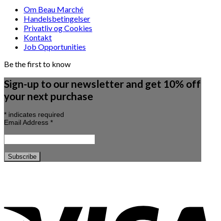
Om Beau Marché
Handelsbetingelser
Privatliv og Cookies
Kontakt
Job Opportunities
Be the first to know
Sign-up to our newsletter and get 10% off
your next purchase
*
indicates required
Email Address
*