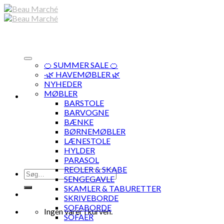
Skip
to
content
🍊 SUMMER SALE 🍊
·🌿 HAVEMØBLER 🌿
NYHEDER
MØBLER
BARSTOLE
BARVOGNE
BÆNKE
BØRNEMØBLER
LÆNESTOLE
HYLDER
PARASOL
REOLER & SKABE
Søg
SENGEGAVLE
efter:
SKAMLER & TABURETTER
SKRIVEBORDE
SOFABORDE
Ingen varer i kurven.
SOFAER