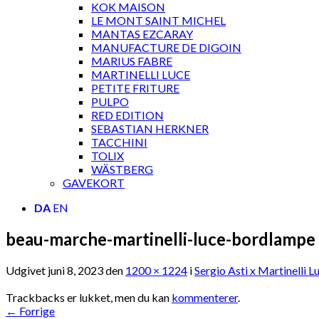
KOK MAISON
LE MONT SAINT MICHEL
MANTAS EZCARAY
MANUFACTURE DE DIGOIN
MARIUS FABRE
MARTINELLI LUCE
PETITE FRITURE
PULPO
RED EDITION
SEBASTIAN HERKNER
TACCHINI
TOLIX
WÄSTBERG
GAVEKORT
DA
EN
beau-marche-martinelli-luce-bordlampe
Udgivet
juni 8, 2023
den
1200 × 1224
i
Sergio Asti x Martinelli 
Trackbacks er lukket, men du kan
kommenterer
.
←
Forrige