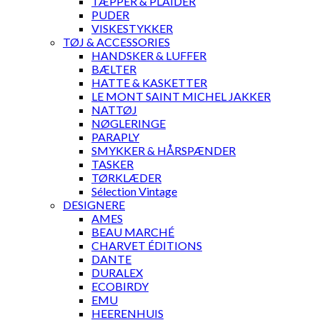
TÆPPER & PLAIDER
PUDER
VISKESTYKKER
TØJ & ACCESSORIES
HANDSKER & LUFFER
BÆLTER
HATTE & KASKETTER
LE MONT SAINT MICHEL JAKKER
NATTØJ
NØGLERINGE
PARAPLY
SMYKKER & HÅRSPÆNDER
TASKER
TØRKLÆDER
Sélection Vintage
DESIGNERE
AMES
BEAU MARCHÉ
CHARVET ÉDITIONS
DANTE
DURALEX
ECOBIRDY
EMU
HEERENHUIS