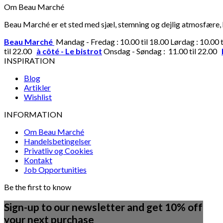
Om Beau Marché
Beau Marché er et sted med sjæl, stemning og dejlig atmosfære, hv
Beau Marché
Mandag - Fredag : 10.00 til 18.00 Lørdag : 10.00 
til 22.00
à côté - Le bistrot
Onsdag - Søndag : 11.00 til 22.00
INSPIRATION
Blog
Artikler
Wishlist
INFORMATION
Om Beau Marché
Handelsbetingelser
Privatliv og Cookies
Kontakt
Job Opportunities
Be the first to know
Sign-up to our newsletter and get 10% off
your next purchase