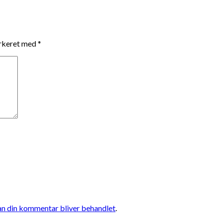
arkeret med
*
n din kommentar bliver behandlet
.