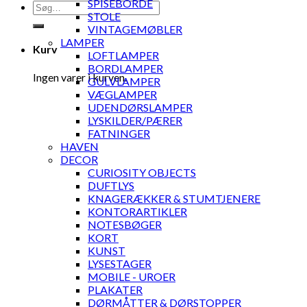
SPISEBORDE
Søg
STOLE
efter:
VINTAGEMØBLER
LAMPER
Kurv
LOFTLAMPER
BORDLAMPER
Ingen varer i kurven.
GULVLAMPER
VÆGLAMPER
UDENDØRSLAMPER
LYSKILDER/PÆRER
FATNINGER
HAVEN
DECOR
CURIOSITY OBJECTS
DUFTLYS
KNAGERÆKKER & STUMTJENERE
KONTORARTIKLER
NOTESBØGER
KORT
KUNST
LYSESTAGER
MOBILE - UROER
PLAKATER
DØRMÅTTER & DØRSTOPPER