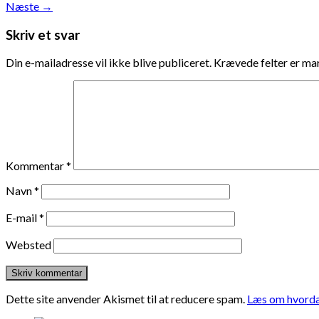
Næste
→
Skriv et svar
Din e-mailadresse vil ikke blive publiceret.
Krævede felter er m
Kommentar
*
Navn
*
E-mail
*
Websted
Dette site anvender Akismet til at reducere spam.
Læs om hvorda