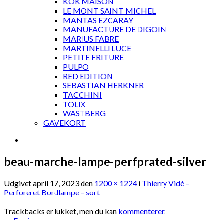
KOK MAISON
LE MONT SAINT MICHEL
MANTAS EZCARAY
MANUFACTURE DE DIGOIN
MARIUS FABRE
MARTINELLI LUCE
PETITE FRITURE
PULPO
RED EDITION
SEBASTIAN HERKNER
TACCHINI
TOLIX
WÄSTBERG
GAVEKORT
beau-marche-lampe-perfprated-silver
Udgivet
april 17, 2023
den
1200 × 1224
i
Thierry Vidé –
Perforeret Bordlampe – sort
Trackbacks er lukket, men du kan
kommenterer
.