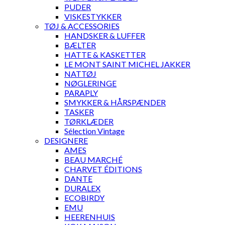
PUDER
VISKESTYKKER
TØJ & ACCESSORIES
HANDSKER & LUFFER
BÆLTER
HATTE & KASKETTER
LE MONT SAINT MICHEL JAKKER
NATTØJ
NØGLERINGE
PARAPLY
SMYKKER & HÅRSPÆNDER
TASKER
TØRKLÆDER
Sélection Vintage
DESIGNERE
AMES
BEAU MARCHÉ
CHARVET ÉDITIONS
DANTE
DURALEX
ECOBIRDY
EMU
HEERENHUIS