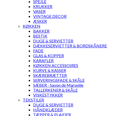
SPEJLE
KRUKKER
VASER
VINTAGE DECOR
ÆSKER
KØKKEN
BAKKER
BESTIK
DUGE & SERVIETTER
DÆKKESERVIETTER & BORDSKÅNERE
FADE
GLAS & KOPPER
KARAFLER
KØKKEN ACCESSOIRES
KURVE & KASSER
SKÆREBRÆTTER
SERVERINGSFADE & SKÅLE
SÆBER - Savon de Marseille
TALLERKENER & SKÅLE
VISKESTYKKER
TEKSTILER
DUGE & SERVIETTER
HÅNDKLÆDER
TÆPPER & PLAIDER