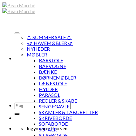
Skip
to
content
🍊 SUMMER SALE 🍊
·🌿 HAVEMØBLER 🌿
NYHEDER
MØBLER
BARSTOLE
BARVOGNE
BÆNKE
BØRNEMØBLER
LÆNESTOLE
HYLDER
PARASOL
REOLER & SKABE
Søg
SENGEGAVLE
efter:
SKAMLER & TABURETTER
SKRIVEBORDE
SOFABORDE
Ingen varer i kurven.
SOFAER
SPISEBORDE