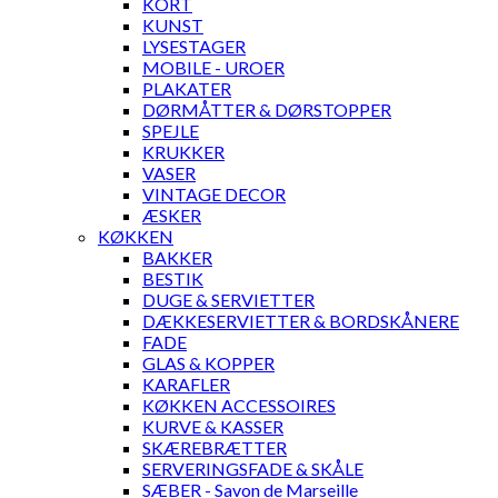
KORT
KUNST
LYSESTAGER
MOBILE - UROER
PLAKATER
DØRMÅTTER & DØRSTOPPER
SPEJLE
KRUKKER
VASER
VINTAGE DECOR
ÆSKER
KØKKEN
BAKKER
BESTIK
DUGE & SERVIETTER
DÆKKESERVIETTER & BORDSKÅNERE
FADE
GLAS & KOPPER
KARAFLER
KØKKEN ACCESSOIRES
KURVE & KASSER
SKÆREBRÆTTER
SERVERINGSFADE & SKÅLE
SÆBER - Savon de Marseille