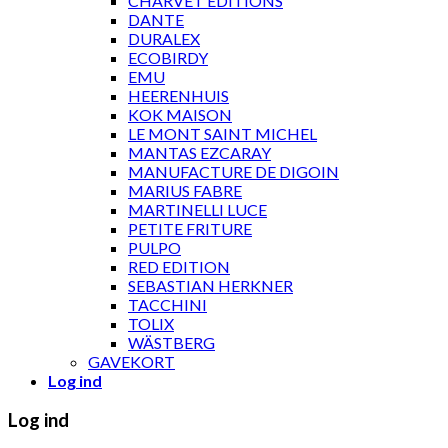
CHARVET ÉDITIONS
DANTE
DURALEX
ECOBIRDY
EMU
HEERENHUIS
KOK MAISON
LE MONT SAINT MICHEL
MANTAS EZCARAY
MANUFACTURE DE DIGOIN
MARIUS FABRE
MARTINELLI LUCE
PETITE FRITURE
PULPO
RED EDITION
SEBASTIAN HERKNER
TACCHINI
TOLIX
WÄSTBERG
GAVEKORT
Log ind
Log ind