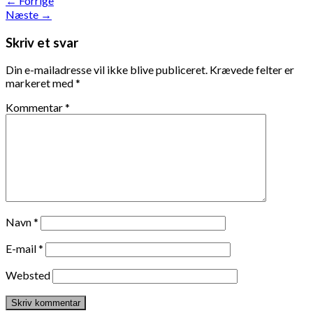
←
Forrige
Næste
→
Skriv et svar
Din e-mailadresse vil ikke blive publiceret.
Krævede felter er
markeret med
*
Kommentar
*
Navn
*
E-mail
*
Websted