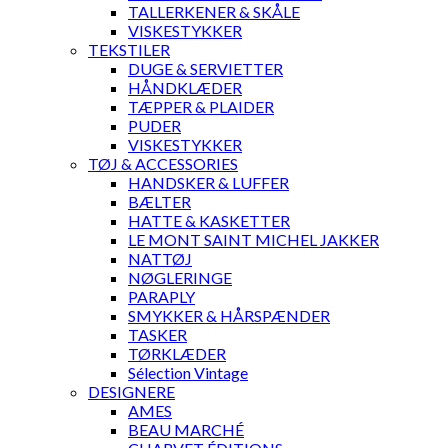
TALLERKENER & SKÅLE
VISKESTYKKER
TEKSTILER
DUGE & SERVIETTER
HÅNDKLÆDER
TÆPPER & PLAIDER
PUDER
VISKESTYKKER
TØJ & ACCESSORIES
HANDSKER & LUFFER
BÆLTER
HATTE & KASKETTER
LE MONT SAINT MICHEL JAKKER
NATTØJ
NØGLERINGE
PARAPLY
SMYKKER & HÅRSPÆNDER
TASKER
TØRKLÆDER
Sélection Vintage
DESIGNERE
AMES
BEAU MARCHÉ