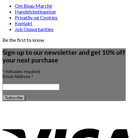
Om Beau Marché
Handelsbetingelser
Privatliv og Cookies
Kontakt
Job Opportunities
Be the first to know
Sign-up to our newsletter and get 10% off
your next purchase
*
indicates required
Email Address
*