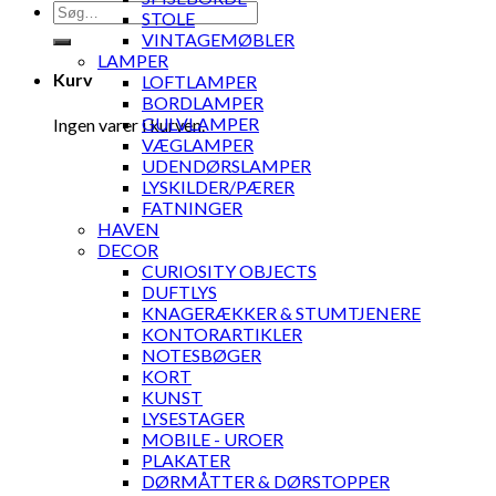
Søg
STOLE
efter:
VINTAGEMØBLER
LAMPER
Kurv
LOFTLAMPER
BORDLAMPER
GULVLAMPER
Ingen varer i kurven.
VÆGLAMPER
UDENDØRSLAMPER
LYSKILDER/PÆRER
FATNINGER
HAVEN
DECOR
CURIOSITY OBJECTS
DUFTLYS
KNAGERÆKKER & STUMTJENERE
KONTORARTIKLER
NOTESBØGER
KORT
KUNST
LYSESTAGER
MOBILE - UROER
PLAKATER
DØRMÅTTER & DØRSTOPPER