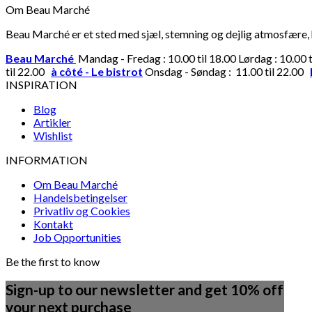
Om Beau Marché
Beau Marché er et sted med sjæl, stemning og dejlig atmosfære, hv
Beau Marché
Mandag - Fredag : 10.00 til 18.00 Lørdag : 10.00 
til 22.00
à côté - Le bistrot
Onsdag - Søndag : 11.00 til 22.00
INSPIRATION
Blog
Artikler
Wishlist
INFORMATION
Om Beau Marché
Handelsbetingelser
Privatliv og Cookies
Kontakt
Job Opportunities
Be the first to know
Sign-up to our newsletter and get 10% off
your next purchase