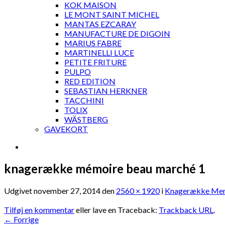
KOK MAISON
LE MONT SAINT MICHEL
MANTAS EZCARAY
MANUFACTURE DE DIGOIN
MARIUS FABRE
MARTINELLI LUCE
PETITE FRITURE
PULPO
RED EDITION
SEBASTIAN HERKNER
TACCHINI
TOLIX
WÄSTBERG
GAVEKORT
knagerække mémoire beau marché 1
Udgivet
november 27, 2014
den
2560 × 1920
i
Knagerække Mem
Tilføj en kommentar
eller lave en Traceback:
Trackback URL
.
←
Forrige