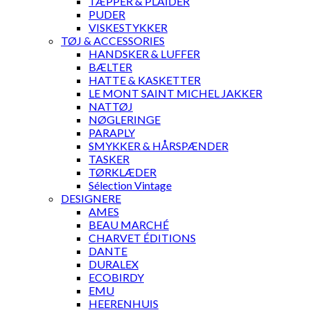
TÆPPER & PLAIDER
PUDER
VISKESTYKKER
TØJ & ACCESSORIES
HANDSKER & LUFFER
BÆLTER
HATTE & KASKETTER
LE MONT SAINT MICHEL JAKKER
NATTØJ
NØGLERINGE
PARAPLY
SMYKKER & HÅRSPÆNDER
TASKER
TØRKLÆDER
Sélection Vintage
DESIGNERE
AMES
BEAU MARCHÉ
CHARVET ÉDITIONS
DANTE
DURALEX
ECOBIRDY
EMU
HEERENHUIS