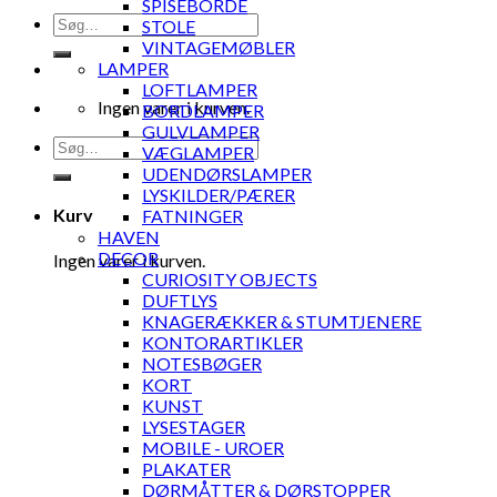
SPISEBORDE
Søg
STOLE
efter:
VINTAGEMØBLER
LAMPER
LOFTLAMPER
Ingen varer i kurven.
BORDLAMPER
GULVLAMPER
Søg
VÆGLAMPER
efter:
UDENDØRSLAMPER
LYSKILDER/PÆRER
Kurv
FATNINGER
HAVEN
DECOR
Ingen varer i kurven.
CURIOSITY OBJECTS
DUFTLYS
KNAGERÆKKER & STUMTJENERE
KONTORARTIKLER
NOTESBØGER
KORT
KUNST
LYSESTAGER
MOBILE - UROER
PLAKATER
DØRMÅTTER & DØRSTOPPER