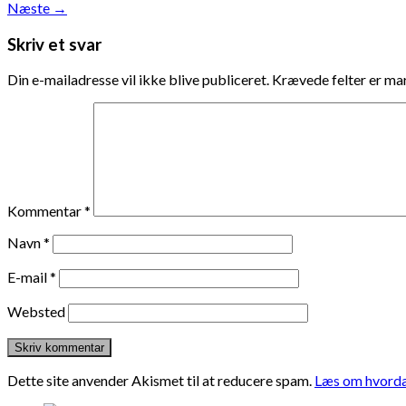
Næste
→
Skriv et svar
Din e-mailadresse vil ikke blive publiceret.
Krævede felter er m
Kommentar
*
Navn
*
E-mail
*
Websted
Dette site anvender Akismet til at reducere spam.
Læs om hvorda