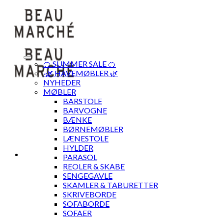
Skip
to
content
🍊 SUMMER SALE 🍊
·🌿 HAVEMØBLER 🌿
NYHEDER
MØBLER
BARSTOLE
BARVOGNE
BÆNKE
BØRNEMØBLER
LÆNESTOLE
HYLDER
PARASOL
REOLER & SKABE
SENGEGAVLE
SKAMLER & TABURETTER
SKRIVEBORDE
SOFABORDE
SOFAER