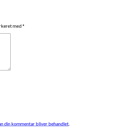
arkeret med
*
n din kommentar bliver behandlet
.