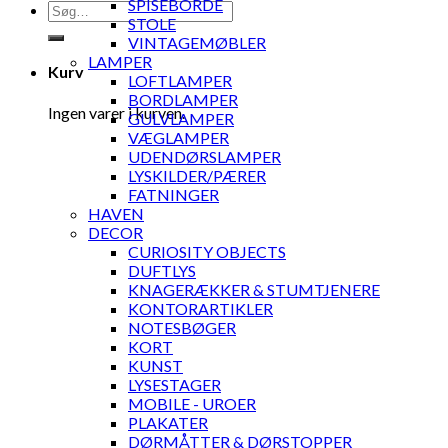
SPISEBORDE
Søg
STOLE
efter:
VINTAGEMØBLER
LAMPER
Kurv
LOFTLAMPER
BORDLAMPER
Ingen varer i kurven.
GULVLAMPER
VÆGLAMPER
UDENDØRSLAMPER
LYSKILDER/PÆRER
FATNINGER
HAVEN
DECOR
CURIOSITY OBJECTS
DUFTLYS
KNAGERÆKKER & STUMTJENERE
KONTORARTIKLER
NOTESBØGER
KORT
KUNST
LYSESTAGER
MOBILE - UROER
PLAKATER
DØRMÅTTER & DØRSTOPPER