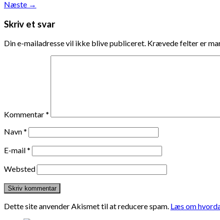
Næste
→
Skriv et svar
Din e-mailadresse vil ikke blive publiceret.
Krævede felter er m
Kommentar
*
Navn
*
E-mail
*
Websted
Dette site anvender Akismet til at reducere spam.
Læs om hvorda