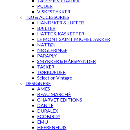
TÆPPER & PLAIDER
PUDER
VISKESTYKKER
TØJ & ACCESSORIES
HANDSKER & LUFFER
BÆLTER
HATTE & KASKETTER
LE MONT SAINT MICHEL JAKKER
NATTØJ
NØGLERINGE
PARAPLY
SMYKKER & HÅRSPÆNDER
TASKER
TØRKLÆDER
Sélection Vintage
DESIGNERE
AMES
BEAU MARCHÉ
CHARVET ÉDITIONS
DANTE
DURALEX
ECOBIRDY
EMU
HEERENHUIS