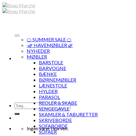
Skip
to
content
🍊 SUMMER SALE 🍊
·🌿 HAVEMØBLER 🌿
NYHEDER
MØBLER
BARSTOLE
BARVOGNE
BÆNKE
BØRNEMØBLER
LÆNESTOLE
HYLDER
PARASOL
REOLER & SKABE
Søg
SENGEGAVLE
efter:
SKAMLER & TABURETTER
SKRIVEBORDE
SOFABORDE
Ingen varer i kurven.
SOFAER