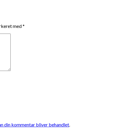
arkeret med
*
n din kommentar bliver behandlet
.