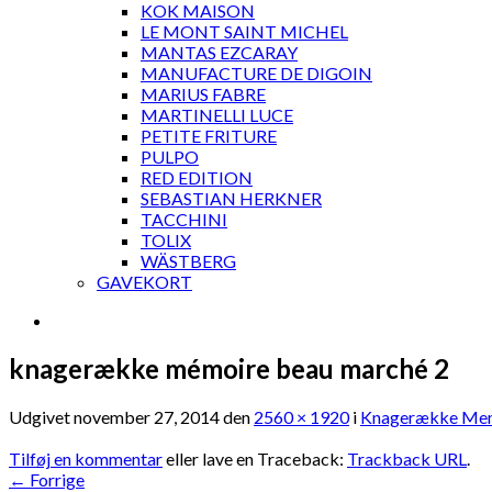
KOK MAISON
LE MONT SAINT MICHEL
MANTAS EZCARAY
MANUFACTURE DE DIGOIN
MARIUS FABRE
MARTINELLI LUCE
PETITE FRITURE
PULPO
RED EDITION
SEBASTIAN HERKNER
TACCHINI
TOLIX
WÄSTBERG
GAVEKORT
knagerække mémoire beau marché 2
Udgivet
november 27, 2014
den
2560 × 1920
i
Knagerække Mem
Tilføj en kommentar
eller lave en Traceback:
Trackback URL
.
←
Forrige