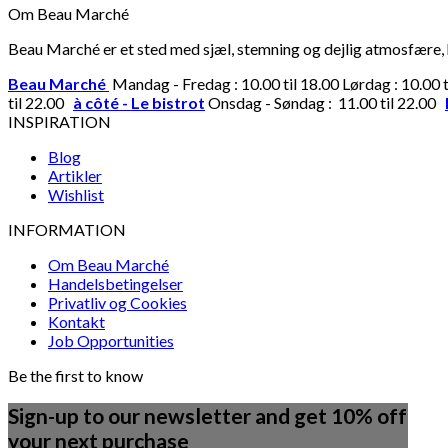
Om Beau Marché
Beau Marché er et sted med sjæl, stemning og dejlig atmosfære, hv
Beau Marché
Mandag - Fredag : 10.00 til 18.00 Lørdag : 10.00 
til 22.00
à côté - Le bistrot
Onsdag - Søndag : 11.00 til 22.00
INSPIRATION
Blog
Artikler
Wishlist
INFORMATION
Om Beau Marché
Handelsbetingelser
Privatliv og Cookies
Kontakt
Job Opportunities
Be the first to know
Sign-up to our newsletter and get 10% off
your next purchase