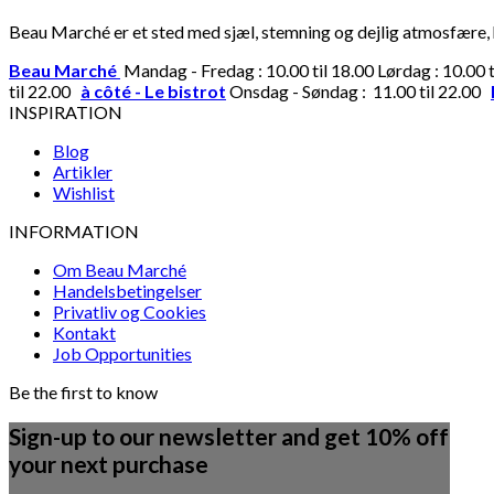
Beau Marché er et sted med sjæl, stemning og dejlig atmosfære, hv
Beau Marché
Mandag - Fredag : 10.00 til 18.00 Lørdag : 10.00 
til 22.00
à côté - Le bistrot
Onsdag - Søndag : 11.00 til 22.00
INSPIRATION
Blog
Artikler
Wishlist
INFORMATION
Om Beau Marché
Handelsbetingelser
Privatliv og Cookies
Kontakt
Job Opportunities
Be the first to know
Sign-up to our newsletter and get 10% off
your next purchase