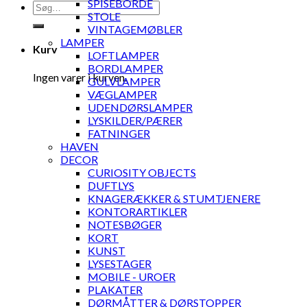
SPISEBORDE
Søg
STOLE
efter:
VINTAGEMØBLER
LAMPER
Kurv
LOFTLAMPER
BORDLAMPER
Ingen varer i kurven.
GULVLAMPER
VÆGLAMPER
UDENDØRSLAMPER
LYSKILDER/PÆRER
FATNINGER
HAVEN
DECOR
CURIOSITY OBJECTS
DUFTLYS
KNAGERÆKKER & STUMTJENERE
KONTORARTIKLER
NOTESBØGER
KORT
KUNST
LYSESTAGER
MOBILE - UROER
PLAKATER
DØRMÅTTER & DØRSTOPPER