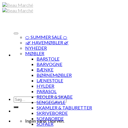
Skip
to
content
🍊 SUMMER SALE 🍊
·🌿 HAVEMØBLER 🌿
NYHEDER
MØBLER
BARSTOLE
BARVOGNE
BÆNKE
BØRNEMØBLER
LÆNESTOLE
HYLDER
PARASOL
REOLER & SKABE
Søg
SENGEGAVLE
efter:
SKAMLER & TABURETTER
SKRIVEBORDE
SOFABORDE
Ingen varer i kurven.
SOFAER