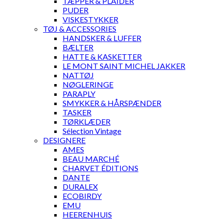
TÆPPER & PLAIDER
PUDER
VISKESTYKKER
TØJ & ACCESSORIES
HANDSKER & LUFFER
BÆLTER
HATTE & KASKETTER
LE MONT SAINT MICHEL JAKKER
NATTØJ
NØGLERINGE
PARAPLY
SMYKKER & HÅRSPÆNDER
TASKER
TØRKLÆDER
Sélection Vintage
DESIGNERE
AMES
BEAU MARCHÉ
CHARVET ÉDITIONS
DANTE
DURALEX
ECOBIRDY
EMU
HEERENHUIS