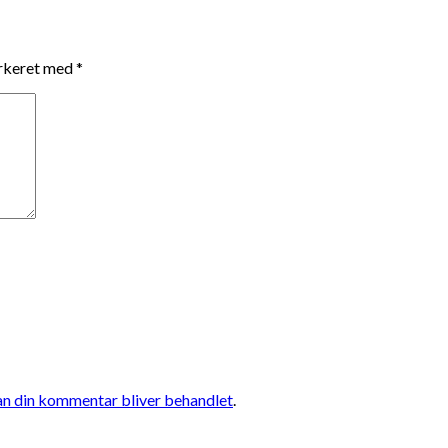
arkeret med
*
n din kommentar bliver behandlet
.