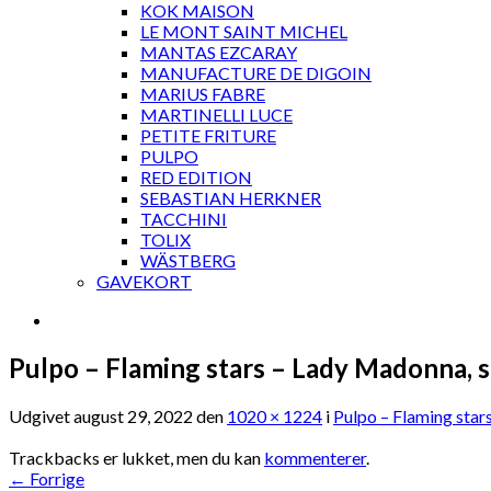
KOK MAISON
LE MONT SAINT MICHEL
MANTAS EZCARAY
MANUFACTURE DE DIGOIN
MARIUS FABRE
MARTINELLI LUCE
PETITE FRITURE
PULPO
RED EDITION
SEBASTIAN HERKNER
TACCHINI
TOLIX
WÄSTBERG
GAVEKORT
Pulpo – Flaming stars – Lady Madonna, s
Udgivet
august 29, 2022
den
1020 × 1224
i
Pulpo – Flaming star
Trackbacks er lukket, men du kan
kommenterer
.
←
Forrige