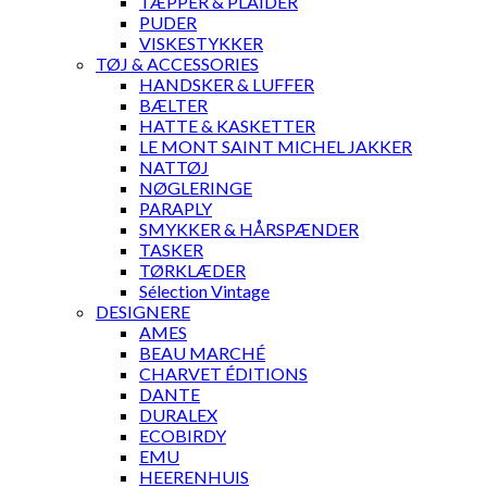
TÆPPER & PLAIDER
PUDER
VISKESTYKKER
TØJ & ACCESSORIES
HANDSKER & LUFFER
BÆLTER
HATTE & KASKETTER
LE MONT SAINT MICHEL JAKKER
NATTØJ
NØGLERINGE
PARAPLY
SMYKKER & HÅRSPÆNDER
TASKER
TØRKLÆDER
Sélection Vintage
DESIGNERE
AMES
BEAU MARCHÉ
CHARVET ÉDITIONS
DANTE
DURALEX
ECOBIRDY
EMU
HEERENHUIS