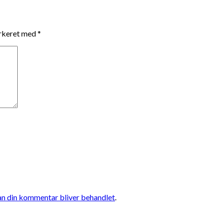
arkeret med
*
n din kommentar bliver behandlet
.