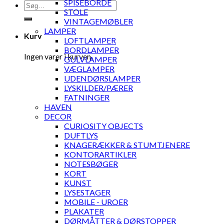
SPISEBORDE
Søg
STOLE
efter:
VINTAGEMØBLER
LAMPER
Kurv
LOFTLAMPER
BORDLAMPER
Ingen varer i kurven.
GULVLAMPER
VÆGLAMPER
UDENDØRSLAMPER
LYSKILDER/PÆRER
FATNINGER
HAVEN
DECOR
CURIOSITY OBJECTS
DUFTLYS
KNAGERÆKKER & STUMTJENERE
KONTORARTIKLER
NOTESBØGER
KORT
KUNST
LYSESTAGER
MOBILE - UROER
PLAKATER
DØRMÅTTER & DØRSTOPPER