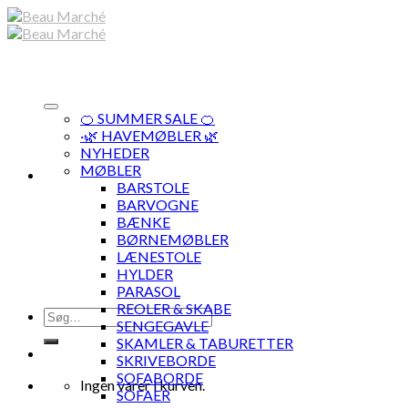
Skip
to
content
🍊 SUMMER SALE 🍊
·🌿 HAVEMØBLER 🌿
NYHEDER
MØBLER
BARSTOLE
BARVOGNE
BÆNKE
BØRNEMØBLER
LÆNESTOLE
HYLDER
PARASOL
REOLER & SKABE
Søg
SENGEGAVLE
efter:
SKAMLER & TABURETTER
SKRIVEBORDE
SOFABORDE
Ingen varer i kurven.
SOFAER