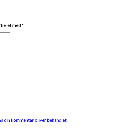
arkeret med
*
n din kommentar bliver behandlet
.