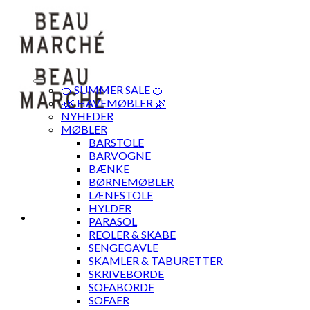
Skip
to
content
🍊 SUMMER SALE 🍊
·🌿 HAVEMØBLER 🌿
NYHEDER
MØBLER
BARSTOLE
BARVOGNE
BÆNKE
BØRNEMØBLER
LÆNESTOLE
HYLDER
PARASOL
REOLER & SKABE
SENGEGAVLE
SKAMLER & TABURETTER
SKRIVEBORDE
SOFABORDE
SOFAER