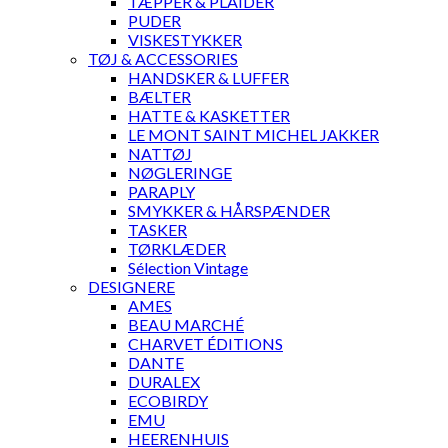
TÆPPER & PLAIDER
PUDER
VISKESTYKKER
TØJ & ACCESSORIES
HANDSKER & LUFFER
BÆLTER
HATTE & KASKETTER
LE MONT SAINT MICHEL JAKKER
NATTØJ
NØGLERINGE
PARAPLY
SMYKKER & HÅRSPÆNDER
TASKER
TØRKLÆDER
Sélection Vintage
DESIGNERE
AMES
BEAU MARCHÉ
CHARVET ÉDITIONS
DANTE
DURALEX
ECOBIRDY
EMU
HEERENHUIS