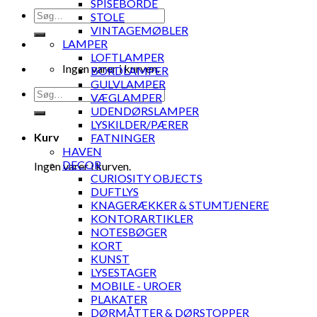
SPISEBORDE
Søg
STOLE
efter:
VINTAGEMØBLER
LAMPER
LOFTLAMPER
Ingen varer i kurven.
BORDLAMPER
GULVLAMPER
Søg
VÆGLAMPER
efter:
UDENDØRSLAMPER
LYSKILDER/PÆRER
Kurv
FATNINGER
HAVEN
DECOR
Ingen varer i kurven.
CURIOSITY OBJECTS
DUFTLYS
KNAGERÆKKER & STUMTJENERE
KONTORARTIKLER
NOTESBØGER
KORT
KUNST
LYSESTAGER
MOBILE - UROER
PLAKATER
DØRMÅTTER & DØRSTOPPER