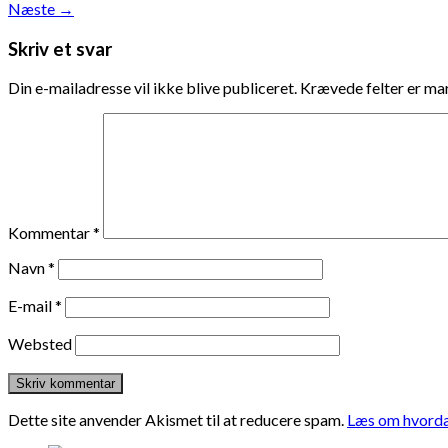
Næste
→
Skriv et svar
Din e-mailadresse vil ikke blive publiceret.
Krævede felter er m
Kommentar
*
Navn
*
E-mail
*
Websted
Dette site anvender Akismet til at reducere spam.
Læs om hvorda