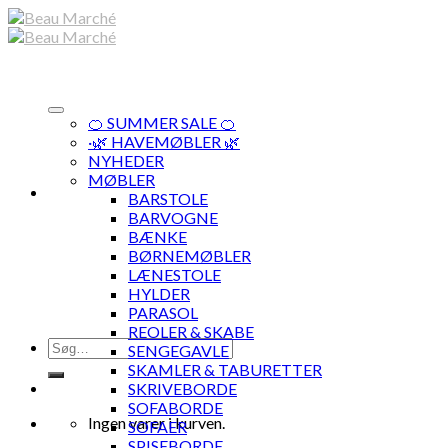
Skip
to
content
🍊 SUMMER SALE 🍊
·🌿 HAVEMØBLER 🌿
NYHEDER
MØBLER
BARSTOLE
BARVOGNE
BÆNKE
BØRNEMØBLER
LÆNESTOLE
HYLDER
PARASOL
REOLER & SKABE
Søg
SENGEGAVLE
efter:
SKAMLER & TABURETTER
SKRIVEBORDE
SOFABORDE
Ingen varer i kurven.
SOFAER
SPISEBORDE