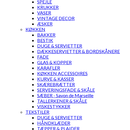
SPEJLE
KRUKKER
VASER
VINTAGE DECOR
ÆSKER
KØKKEN
BAKKER
BESTIK
DUGE & SERVIETTER
DÆKKESERVIETTER & BORDSKÅNERE
FADE
GLAS & KOPPER
KARAFLER
KØKKEN ACCESSOIRES
KURVE & KASSER
SKÆREBRÆTTER
SERVERINGSFADE & SKÅLE
SÆBER - Savon de Marseille
TALLERKENER & SKÅLE
VISKESTYKKER
TEKSTILER
DUGE & SERVIETTER
HÅNDKLÆDER
TÆPPER & PLAIDER