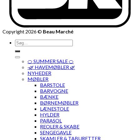
Copyright 2026 ©
Beau Marché
Søg
efter:
🍊 SUMMER SALE 🍊
·🌿 HAVEMØBLER 🌿
NYHEDER
MØBLER
BARSTOLE
BARVOGNE
BÆNKE
BØRNEMØBLER
LÆNESTOLE
HYLDER
PARASOL
REOLER & SKABE
SENGEGAVLE
SKAMLER & TABURETTER