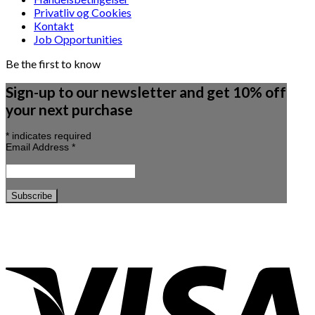
Privatliv og Cookies
Kontakt
Job Opportunities
Be the first to know
Sign-up to our newsletter and get 10% off
your next purchase
*
indicates required
Email Address
*