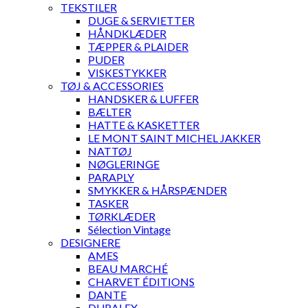
TEKSTILER
DUGE & SERVIETTER
HÅNDKLÆDER
TÆPPER & PLAIDER
PUDER
VISKESTYKKER
TØJ & ACCESSORIES
HANDSKER & LUFFER
BÆLTER
HATTE & KASKETTER
LE MONT SAINT MICHEL JAKKER
NATTØJ
NØGLERINGE
PARAPLY
SMYKKER & HÅRSPÆNDER
TASKER
TØRKLÆDER
Sélection Vintage
DESIGNERE
AMES
BEAU MARCHÉ
CHARVET ÉDITIONS
DANTE
DURALEX