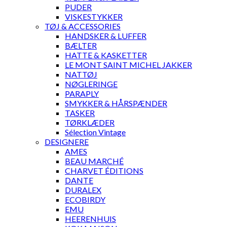
PUDER
VISKESTYKKER
TØJ & ACCESSORIES
HANDSKER & LUFFER
BÆLTER
HATTE & KASKETTER
LE MONT SAINT MICHEL JAKKER
NATTØJ
NØGLERINGE
PARAPLY
SMYKKER & HÅRSPÆNDER
TASKER
TØRKLÆDER
Sélection Vintage
DESIGNERE
AMES
BEAU MARCHÉ
CHARVET ÉDITIONS
DANTE
DURALEX
ECOBIRDY
EMU
HEERENHUIS