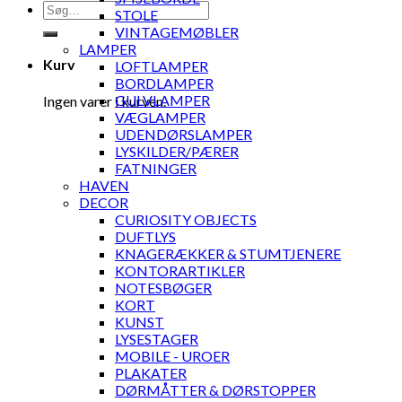
Søg
STOLE
efter:
VINTAGEMØBLER
LAMPER
Kurv
LOFTLAMPER
BORDLAMPER
GULVLAMPER
Ingen varer i kurven.
VÆGLAMPER
UDENDØRSLAMPER
LYSKILDER/PÆRER
FATNINGER
HAVEN
DECOR
CURIOSITY OBJECTS
DUFTLYS
KNAGERÆKKER & STUMTJENERE
KONTORARTIKLER
NOTESBØGER
KORT
KUNST
LYSESTAGER
MOBILE - UROER
PLAKATER
DØRMÅTTER & DØRSTOPPER