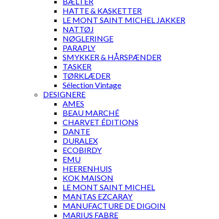
BÆLTER
HATTE & KASKETTER
LE MONT SAINT MICHEL JAKKER
NATTØJ
NØGLERINGE
PARAPLY
SMYKKER & HÅRSPÆNDER
TASKER
TØRKLÆDER
Sélection Vintage
DESIGNERE
AMES
BEAU MARCHÉ
CHARVET ÉDITIONS
DANTE
DURALEX
ECOBIRDY
EMU
HEERENHUIS
KOK MAISON
LE MONT SAINT MICHEL
MANTAS EZCARAY
MANUFACTURE DE DIGOIN
MARIUS FABRE