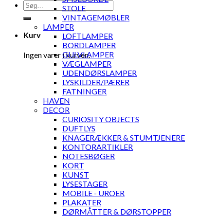
Søg
STOLE
efter:
VINTAGEMØBLER
LAMPER
Kurv
LOFTLAMPER
BORDLAMPER
GULVLAMPER
Ingen varer i kurven.
VÆGLAMPER
UDENDØRSLAMPER
LYSKILDER/PÆRER
FATNINGER
HAVEN
DECOR
CURIOSITY OBJECTS
DUFTLYS
KNAGERÆKKER & STUMTJENERE
KONTORARTIKLER
NOTESBØGER
KORT
KUNST
LYSESTAGER
MOBILE - UROER
PLAKATER
DØRMÅTTER & DØRSTOPPER