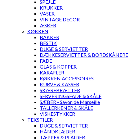
SPEJLE
KRUKKER
VASER
VINTAGE DECOR
ÆSKER
KØKKEN
BAKKER
BESTIK
DUGE & SERVIETTER
DÆKKESERVIETTER & BORDSKÅNERE
FADE
GLAS & KOPPER
KARAFLER
KØKKEN ACCESSOIRES
KURVE & KASSER
SKÆREBRÆTTER
SERVERINGSFADE & SKÅLE
SÆBER - Savon de Marseille
TALLERKENER & SKÅLE
VISKESTYKKER
TEKSTILER
DUGE & SERVIETTER
HÅNDKLÆDER
TÆPPER & PLAIDER