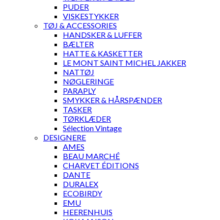
PUDER
VISKESTYKKER
TØJ & ACCESSORIES
HANDSKER & LUFFER
BÆLTER
HATTE & KASKETTER
LE MONT SAINT MICHEL JAKKER
NATTØJ
NØGLERINGE
PARAPLY
SMYKKER & HÅRSPÆNDER
TASKER
TØRKLÆDER
Sélection Vintage
DESIGNERE
AMES
BEAU MARCHÉ
CHARVET ÉDITIONS
DANTE
DURALEX
ECOBIRDY
EMU
HEERENHUIS