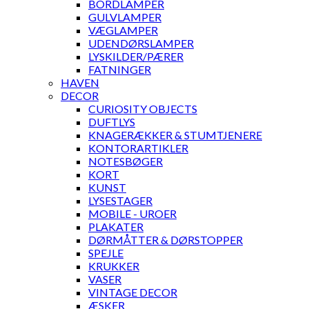
BORDLAMPER
GULVLAMPER
VÆGLAMPER
UDENDØRSLAMPER
LYSKILDER/PÆRER
FATNINGER
HAVEN
DECOR
CURIOSITY OBJECTS
DUFTLYS
KNAGERÆKKER & STUMTJENERE
KONTORARTIKLER
NOTESBØGER
KORT
KUNST
LYSESTAGER
MOBILE - UROER
PLAKATER
DØRMÅTTER & DØRSTOPPER
SPEJLE
KRUKKER
VASER
VINTAGE DECOR
ÆSKER