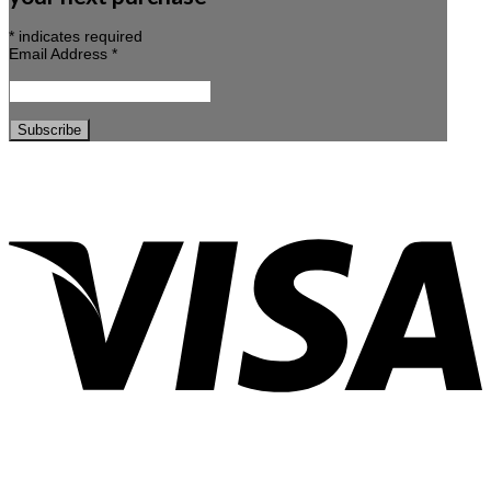
*
indicates required
Email Address
*