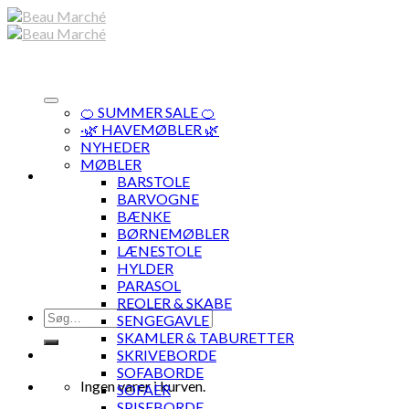
Skip
to
content
🍊 SUMMER SALE 🍊
·🌿 HAVEMØBLER 🌿
NYHEDER
MØBLER
BARSTOLE
BARVOGNE
BÆNKE
BØRNEMØBLER
LÆNESTOLE
HYLDER
PARASOL
REOLER & SKABE
Søg
SENGEGAVLE
efter:
SKAMLER & TABURETTER
SKRIVEBORDE
SOFABORDE
Ingen varer i kurven.
SOFAER
SPISEBORDE