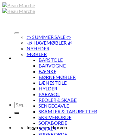
Skip
to
content
🍊 SUMMER SALE 🍊
·🌿 HAVEMØBLER 🌿
NYHEDER
MØBLER
BARSTOLE
BARVOGNE
BÆNKE
BØRNEMØBLER
LÆNESTOLE
HYLDER
PARASOL
REOLER & SKABE
Søg
SENGEGAVLE
efter:
SKAMLER & TABURETTER
SKRIVEBORDE
SOFABORDE
Ingen varer i kurven.
SOFAER
SPISEBORDE