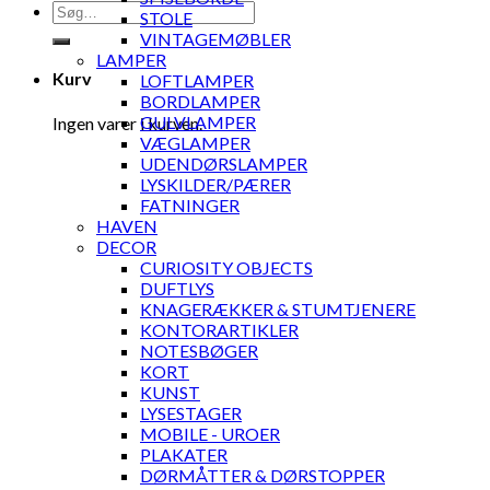
Søg
STOLE
efter:
VINTAGEMØBLER
LAMPER
Kurv
LOFTLAMPER
BORDLAMPER
GULVLAMPER
Ingen varer i kurven.
VÆGLAMPER
UDENDØRSLAMPER
LYSKILDER/PÆRER
FATNINGER
HAVEN
DECOR
CURIOSITY OBJECTS
DUFTLYS
KNAGERÆKKER & STUMTJENERE
KONTORARTIKLER
NOTESBØGER
KORT
KUNST
LYSESTAGER
MOBILE - UROER
PLAKATER
DØRMÅTTER & DØRSTOPPER