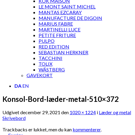
KOK MAISON
LE MONT SAINT MICHEL
MANTAS EZCARAY
MANUFACTURE DE DIGOIN
MARIUS FABRE
MARTINELLI LUCE
PETITE FRITURE
PULPO
RED EDITION
SEBASTIAN HERKNER
TACCHINI
TOLIX
WÄSTBERG
GAVEKORT
DA
EN
Konsol-Bord-læder-metal-510×372
Udgivet
december 29, 2021
den
1020 × 1224
i
Læder og metal
Skrivebord
Trackbacks er lukket, men du kan
kommenterer
.