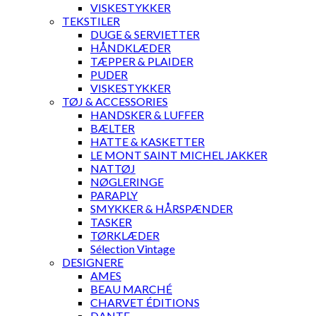
VISKESTYKKER
TEKSTILER
DUGE & SERVIETTER
HÅNDKLÆDER
TÆPPER & PLAIDER
PUDER
VISKESTYKKER
TØJ & ACCESSORIES
HANDSKER & LUFFER
BÆLTER
HATTE & KASKETTER
LE MONT SAINT MICHEL JAKKER
NATTØJ
NØGLERINGE
PARAPLY
SMYKKER & HÅRSPÆNDER
TASKER
TØRKLÆDER
Sélection Vintage
DESIGNERE
AMES
BEAU MARCHÉ
CHARVET ÉDITIONS
DANTE