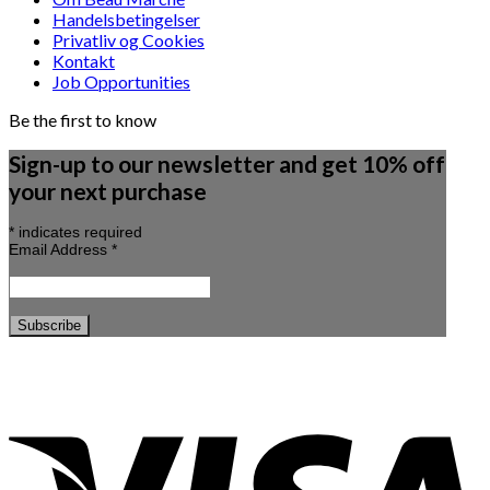
Handelsbetingelser
Privatliv og Cookies
Kontakt
Job Opportunities
Be the first to know
Sign-up to our newsletter and get 10% off
your next purchase
*
indicates required
Email Address
*