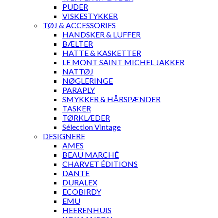
PUDER
VISKESTYKKER
TØJ & ACCESSORIES
HANDSKER & LUFFER
BÆLTER
HATTE & KASKETTER
LE MONT SAINT MICHEL JAKKER
NATTØJ
NØGLERINGE
PARAPLY
SMYKKER & HÅRSPÆNDER
TASKER
TØRKLÆDER
Sélection Vintage
DESIGNERE
AMES
BEAU MARCHÉ
CHARVET ÉDITIONS
DANTE
DURALEX
ECOBIRDY
EMU
HEERENHUIS