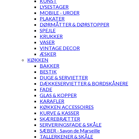
KUNST
LYSESTAGER
MOBILE - UROER
PLAKATER
DØRMÅTTER & DØRSTOPPER
SPEJLE
KRUKKER
VASER
VINTAGE DECOR
ÆSKER
KØKKEN
BAKKER
BESTIK
DUGE & SERVIETTER
DÆKKESERVIETTER & BORDSKÅNERE
FADE
GLAS & KOPPER
KARAFLER
KØKKEN ACCESSOIRES
KURVE & KASSER
SKÆREBRÆTTER
SERVERINGSFADE & SKÅLE
SÆBER - Savon de Marseille
TALLERKENER & SKÅLE