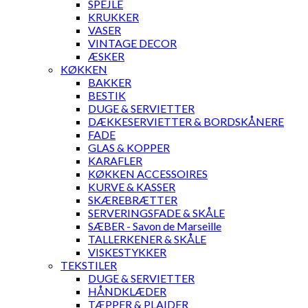
SPEJLE
KRUKKER
VASER
VINTAGE DECOR
ÆSKER
KØKKEN
BAKKER
BESTIK
DUGE & SERVIETTER
DÆKKESERVIETTER & BORDSKÅNERE
FADE
GLAS & KOPPER
KARAFLER
KØKKEN ACCESSOIRES
KURVE & KASSER
SKÆREBRÆTTER
SERVERINGSFADE & SKÅLE
SÆBER - Savon de Marseille
TALLERKENER & SKÅLE
VISKESTYKKER
TEKSTILER
DUGE & SERVIETTER
HÅNDKLÆDER
TÆPPER & PLAIDER