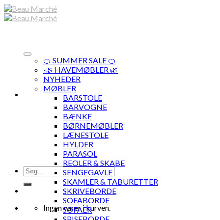
Skip
to
content
🍊 SUMMER SALE 🍊
·🌿 HAVEMØBLER 🌿
NYHEDER
MØBLER
BARSTOLE
BARVOGNE
BÆNKE
BØRNEMØBLER
LÆNESTOLE
HYLDER
PARASOL
REOLER & SKABE
Søg
SENGEGAVLE
efter:
SKAMLER & TABURETTER
SKRIVEBORDE
SOFABORDE
Ingen varer i kurven.
SOFAER
SPISEBORDE