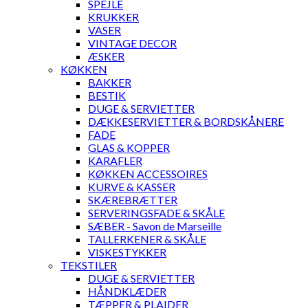
SPEJLE
KRUKKER
VASER
VINTAGE DECOR
ÆSKER
KØKKEN
BAKKER
BESTIK
DUGE & SERVIETTER
DÆKKESERVIETTER & BORDSKÅNERE
FADE
GLAS & KOPPER
KARAFLER
KØKKEN ACCESSOIRES
KURVE & KASSER
SKÆREBRÆTTER
SERVERINGSFADE & SKÅLE
SÆBER - Savon de Marseille
TALLERKENER & SKÅLE
VISKESTYKKER
TEKSTILER
DUGE & SERVIETTER
HÅNDKLÆDER
TÆPPER & PLAIDER