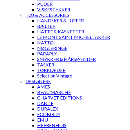
PUDER
VISKESTYKKER
TØJ & ACCESSORIES
HANDSKER & LUFFER
BÆLTER
HATTE & KASKETTER
LE MONT SAINT MICHEL JAKKER
NATTØJ
NØGLERINGE
PARAPLY
SMYKKER & HÅRSPÆNDER
TASKER
TØRKLÆDER
Sélection Vintage
DESIGNERE
AMES
BEAU MARCHÉ
CHARVET ÉDITIONS
DANTE
DURALEX
ECOBIRDY
EMU
HEERENHUIS