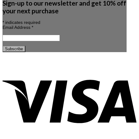
Sign-up to our newsletter and get 10% off
your next purchase
*
indicates required
Email Address
*