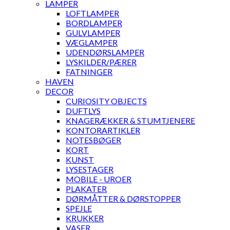
LAMPER
LOFTLAMPER
BORDLAMPER
GULVLAMPER
VÆGLAMPER
UDENDØRSLAMPER
LYSKILDER/PÆRER
FATNINGER
HAVEN
DECOR
CURIOSITY OBJECTS
DUFTLYS
KNAGERÆKKER & STUMTJENERE
KONTORARTIKLER
NOTESBØGER
KORT
KUNST
LYSESTAGER
MOBILE - UROER
PLAKATER
DØRMÅTTER & DØRSTOPPER
SPEJLE
KRUKKER
VASER