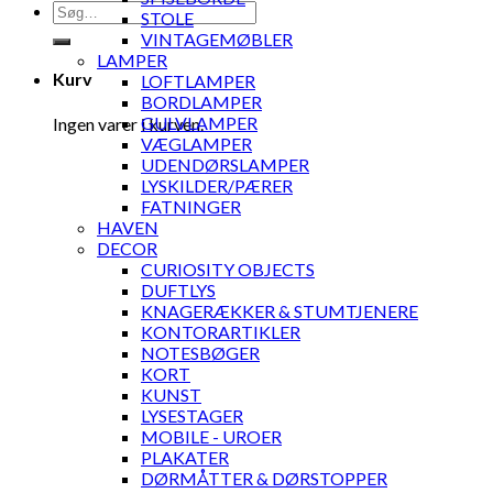
Søg
STOLE
efter:
VINTAGEMØBLER
LAMPER
Kurv
LOFTLAMPER
BORDLAMPER
GULVLAMPER
Ingen varer i kurven.
VÆGLAMPER
UDENDØRSLAMPER
LYSKILDER/PÆRER
FATNINGER
HAVEN
DECOR
CURIOSITY OBJECTS
DUFTLYS
KNAGERÆKKER & STUMTJENERE
KONTORARTIKLER
NOTESBØGER
KORT
KUNST
LYSESTAGER
MOBILE - UROER
PLAKATER
DØRMÅTTER & DØRSTOPPER