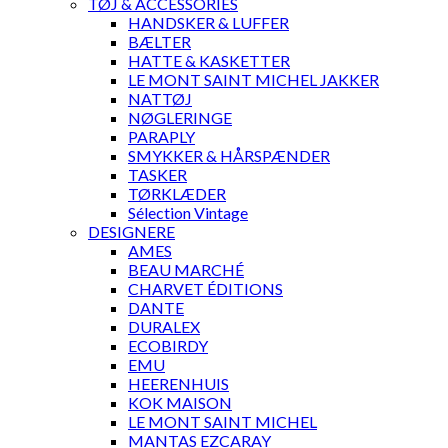
TØJ & ACCESSORIES
HANDSKER & LUFFER
BÆLTER
HATTE & KASKETTER
LE MONT SAINT MICHEL JAKKER
NATTØJ
NØGLERINGE
PARAPLY
SMYKKER & HÅRSPÆNDER
TASKER
TØRKLÆDER
Sélection Vintage
DESIGNERE
AMES
BEAU MARCHÉ
CHARVET ÉDITIONS
DANTE
DURALEX
ECOBIRDY
EMU
HEERENHUIS
KOK MAISON
LE MONT SAINT MICHEL
MANTAS EZCARAY