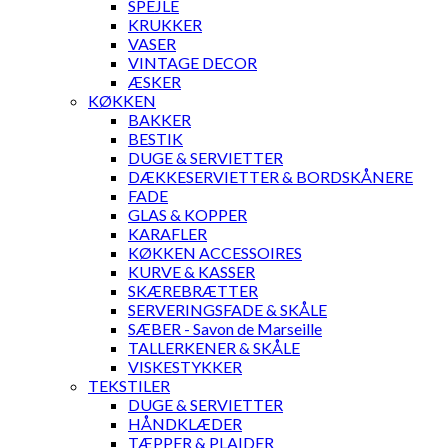
SPEJLE
KRUKKER
VASER
VINTAGE DECOR
ÆSKER
KØKKEN
BAKKER
BESTIK
DUGE & SERVIETTER
DÆKKESERVIETTER & BORDSKÅNERE
FADE
GLAS & KOPPER
KARAFLER
KØKKEN ACCESSOIRES
KURVE & KASSER
SKÆREBRÆTTER
SERVERINGSFADE & SKÅLE
SÆBER - Savon de Marseille
TALLERKENER & SKÅLE
VISKESTYKKER
TEKSTILER
DUGE & SERVIETTER
HÅNDKLÆDER
TÆPPER & PLAIDER