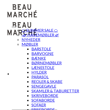
Skip
to
content
🍊 SUMMER SALE 🍊
·🌿 HAVEMØBLER 🌿
NYHEDER
MØBLER
BARSTOLE
BARVOGNE
BÆNKE
BØRNEMØBLER
LÆNESTOLE
HYLDER
PARASOL
REOLER & SKABE
SENGEGAVLE
SKAMLER & TABURETTER
SKRIVEBORDE
SOFABORDE
SOFAER
SPISEBORDE