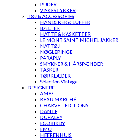
PUDER
VISKESTYKKER
TØJ & ACCESSORIES
HANDSKER & LUFFER
BÆLTER
HATTE & KASKETTER
LE MONT SAINT MICHEL JAKKER
NATTØJ
NØGLERINGE
PARAPLY
SMYKKER & HÅRSPÆNDER
TASKER
TØRKLÆDER
Sélection Vintage
DESIGNERE
AMES
BEAU MARCHÉ
CHARVET ÉDITIONS
DANTE
DURALEX
ECOBIRDY
EMU
HEERENHUIS