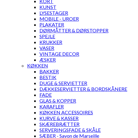
KORT
KUNST
LYSESTAGER
MOBILE - UROER
PLAKATER
DØRMÅTTER & DØRSTOPPER
SPEJLE
KRUKKER
VASER
VINTAGE DECOR
ÆSKER
KØKKEN
BAKKER
BESTIK
DUGE & SERVIETTER
DÆKKESERVIETTER & BORDSKÅNERE
FADE
GLAS & KOPPER
KARAFLER
KØKKEN ACCESSOIRES
KURVE & KASSER
SKÆREBRÆTTER
SERVERINGSFADE & SKÅLE
SÆBER - Savon de Marseille