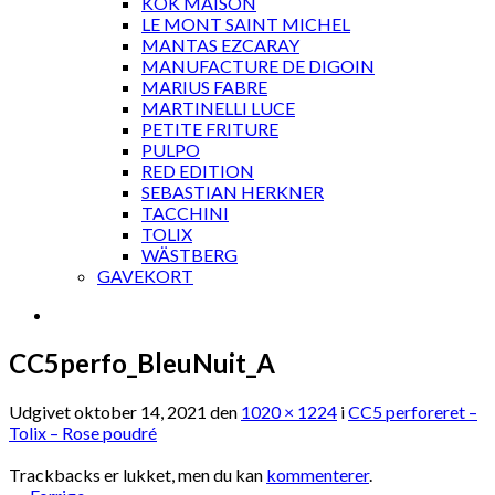
KOK MAISON
LE MONT SAINT MICHEL
MANTAS EZCARAY
MANUFACTURE DE DIGOIN
MARIUS FABRE
MARTINELLI LUCE
PETITE FRITURE
PULPO
RED EDITION
SEBASTIAN HERKNER
TACCHINI
TOLIX
WÄSTBERG
GAVEKORT
CC5perfo_BleuNuit_A
Udgivet
oktober 14, 2021
den
1020 × 1224
i
CC5 perforeret –
Tolix – Rose poudré
Trackbacks er lukket, men du kan
kommenterer
.