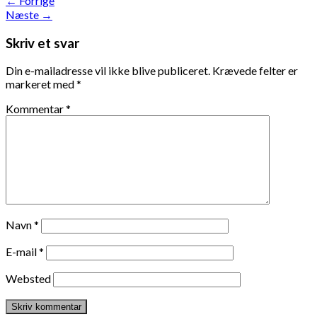
←
Forrige
Næste
→
Skriv et svar
Din e-mailadresse vil ikke blive publiceret.
Krævede felter er
markeret med
*
Kommentar
*
Navn
*
E-mail
*
Websted