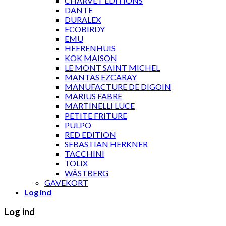
CHARVET ÉDITIONS
DANTE
DURALEX
ECOBIRDY
EMU
HEERENHUIS
KOK MAISON
LE MONT SAINT MICHEL
MANTAS EZCARAY
MANUFACTURE DE DIGOIN
MARIUS FABRE
MARTINELLI LUCE
PETITE FRITURE
PULPO
RED EDITION
SEBASTIAN HERKNER
TACCHINI
TOLIX
WÄSTBERG
GAVEKORT
Log ind
Log ind