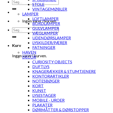
Søg
STOLE
efter:
VINTAGEMØBLER
LAMPER
LOFTLAMPER
Ingen varer i kurven.
BORDLAMPER
GULVLAMPER
Søg
VÆGLAMPER
efter:
UDENDØRSLAMPER
LYSKILDER/PÆRER
Kurv
FATNINGER
HAVEN
Ingen varer i kurven.
DECOR
CURIOSITY OBJECTS
DUFTLYS
KNAGERÆKKER & STUMTJENERE
KONTORARTIKLER
NOTESBØGER
KORT
KUNST
LYSESTAGER
MOBILE - UROER
PLAKATER
DØRMÅTTER & DØRSTOPPER