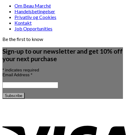
Om Beau Marché
Handelsbetingelser
Privatliv og Cookies
Kontakt
Job Opportunities
Be the first to know
Sign-up to our newsletter and get 10% off
your next purchase
*
indicates required
Email Address
*