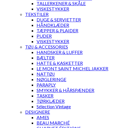
TALLERKENER & SKÅLE
VISKESTYKKER
TEKSTILER
DUGE & SERVIETTER
HÅNDKLÆDER
TÆPPER & PLAIDER
PUDER
VISKESTYKKER
TØJ & ACCESSORIES
HANDSKER & LUFFER
BÆLTER
HATTE & KASKETTER
LE MONT SAINT MICHEL JAKKER
NATTØJ
NØGLERINGE
PARAPLY
SMYKKER & HÅRSPÆNDER
TASKER
TØRKLÆDER
Sélection Vintage
DESIGNERE
AMES
BEAU MARCHÉ