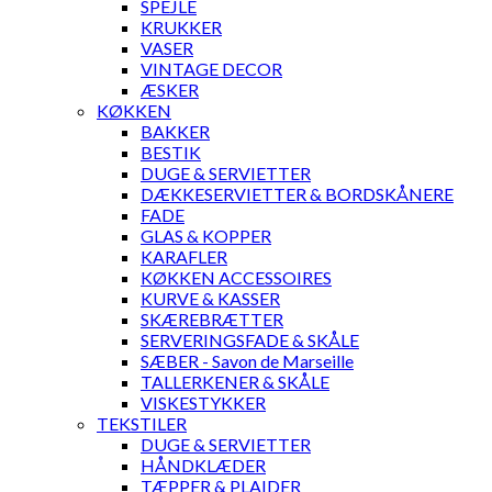
SPEJLE
KRUKKER
VASER
VINTAGE DECOR
ÆSKER
KØKKEN
BAKKER
BESTIK
DUGE & SERVIETTER
DÆKKESERVIETTER & BORDSKÅNERE
FADE
GLAS & KOPPER
KARAFLER
KØKKEN ACCESSOIRES
KURVE & KASSER
SKÆREBRÆTTER
SERVERINGSFADE & SKÅLE
SÆBER - Savon de Marseille
TALLERKENER & SKÅLE
VISKESTYKKER
TEKSTILER
DUGE & SERVIETTER
HÅNDKLÆDER
TÆPPER & PLAIDER