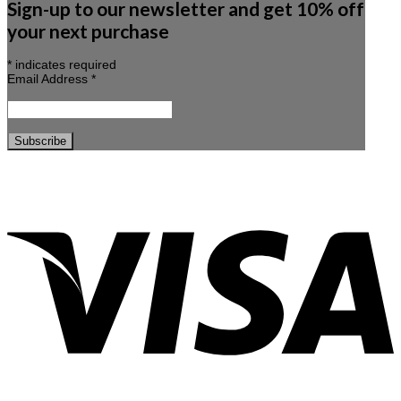
Sign-up to our newsletter and get 10% off
your next purchase
*
indicates required
Email Address
*