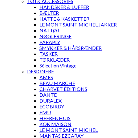
TØJ & ACCESSORIES
HANDSKER & LUFFER
BÆLTER
HATTE & KASKETTER
LE MONT SAINT MICHEL JAKKER
NATTØJ
NØGLERINGE
PARAPLY
SMYKKER & HÅRSPÆNDER
TASKER
TØRKLÆDER
Sélection Vintage
DESIGNERE
AMES
BEAU MARCHÉ
CHARVET ÉDITIONS
DANTE
DURALEX
ECOBIRDY
EMU
HEERENHUIS
KOK MAISON
LE MONT SAINT MICHEL
MANTAS EZCARAY