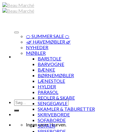
Skip
to
content
🍊 SUMMER SALE 🍊
·🌿 HAVEMØBLER 🌿
NYHEDER
MØBLER
BARSTOLE
BARVOGNE
BÆNKE
BØRNEMØBLER
LÆNESTOLE
HYLDER
PARASOL
REOLER & SKABE
Søg
SENGEGAVLE
efter:
SKAMLER & TABURETTER
SKRIVEBORDE
SOFABORDE
Ingen varer i kurven.
SOFAER
SPISEBORDE