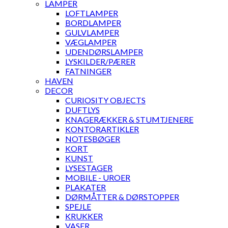
LAMPER
LOFTLAMPER
BORDLAMPER
GULVLAMPER
VÆGLAMPER
UDENDØRSLAMPER
LYSKILDER/PÆRER
FATNINGER
HAVEN
DECOR
CURIOSITY OBJECTS
DUFTLYS
KNAGERÆKKER & STUMTJENERE
KONTORARTIKLER
NOTESBØGER
KORT
KUNST
LYSESTAGER
MOBILE - UROER
PLAKATER
DØRMÅTTER & DØRSTOPPER
SPEJLE
KRUKKER
VASER