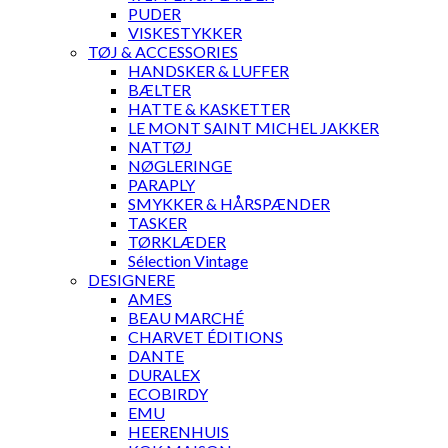
PUDER
VISKESTYKKER
TØJ & ACCESSORIES
HANDSKER & LUFFER
BÆLTER
HATTE & KASKETTER
LE MONT SAINT MICHEL JAKKER
NATTØJ
NØGLERINGE
PARAPLY
SMYKKER & HÅRSPÆNDER
TASKER
TØRKLÆDER
Sélection Vintage
DESIGNERE
AMES
BEAU MARCHÉ
CHARVET ÉDITIONS
DANTE
DURALEX
ECOBIRDY
EMU
HEERENHUIS