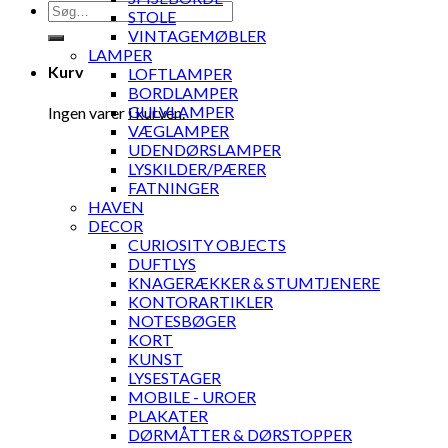
Søg
STOLE
efter:
VINTAGEMØBLER
LAMPER
Kurv
LOFTLAMPER
BORDLAMPER
GULVLAMPER
Ingen varer i kurven.
VÆGLAMPER
UDENDØRSLAMPER
LYSKILDER/PÆRER
FATNINGER
HAVEN
DECOR
CURIOSITY OBJECTS
DUFTLYS
KNAGERÆKKER & STUMTJENERE
KONTORARTIKLER
NOTESBØGER
KORT
KUNST
LYSESTAGER
MOBILE - UROER
PLAKATER
DØRMÅTTER & DØRSTOPPER