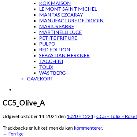
KOK MAISON
LE MONT SAINT MICHEL
MANTAS EZCARAY
MANUFACTURE DE DIGOIN
MARIUS FABRE
MARTINELLI LUCE
PETITE FRITURE
PULPO
RED EDITION
SEBASTIAN HERKNER
TACCHINI
TOLIX
WÄSTBERG
GAVEKORT
CC5_Olive_A
Udgivet
oktober 14, 2021
den
1020 × 1224
i
CC5 – Tolix – Rose
Trackbacks er lukket, men du kan
kommenterer
.
←
Forrige