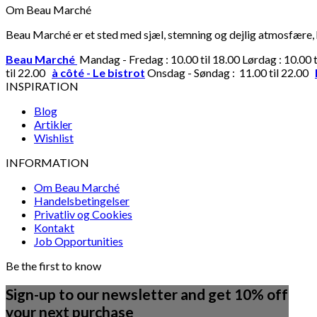
Om Beau Marché
Beau Marché er et sted med sjæl, stemning og dejlig atmosfære, hv
Beau Marché
Mandag - Fredag : 10.00 til 18.00 Lørdag : 10.00 
til 22.00
à côté - Le bistrot
Onsdag - Søndag : 11.00 til 22.00
INSPIRATION
Blog
Artikler
Wishlist
INFORMATION
Om Beau Marché
Handelsbetingelser
Privatliv og Cookies
Kontakt
Job Opportunities
Be the first to know
Sign-up to our newsletter and get 10% off
your next purchase