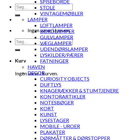
SPISEBORDE
Søg
STOLE
efter:
VINTAGEMØBLER
LAMPER
LOFTLAMPER
Ingen varer i kurven.
BORDLAMPER
GULVLAMPER
Søg
VÆGLAMPER
efter:
UDENDØRSLAMPER
LYSKILDER/PÆRER
Kurv
FATNINGER
HAVEN
DECOR
Ingen varer i kurven.
CURIOSITY OBJECTS
DUFTLYS
KNAGERÆKKER & STUMTJENERE
KONTORARTIKLER
NOTESBØGER
KORT
KUNST
LYSESTAGER
MOBILE - UROER
PLAKATER
DØRMÅTTER & DØRSTOPPER