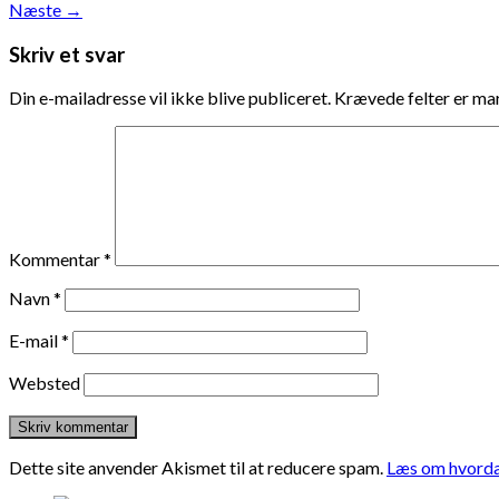
Næste
→
Skriv et svar
Din e-mailadresse vil ikke blive publiceret.
Krævede felter er m
Kommentar
*
Navn
*
E-mail
*
Websted
Dette site anvender Akismet til at reducere spam.
Læs om hvorda