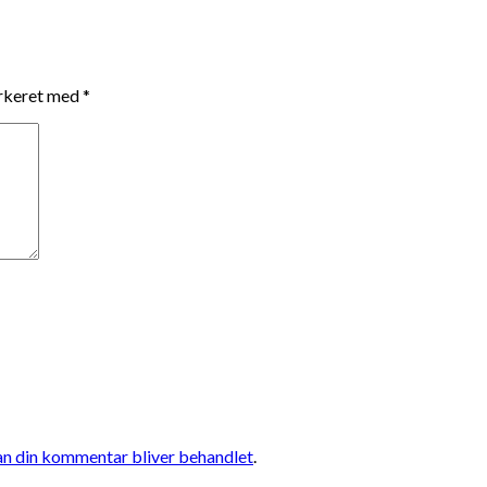
arkeret med
*
n din kommentar bliver behandlet
.