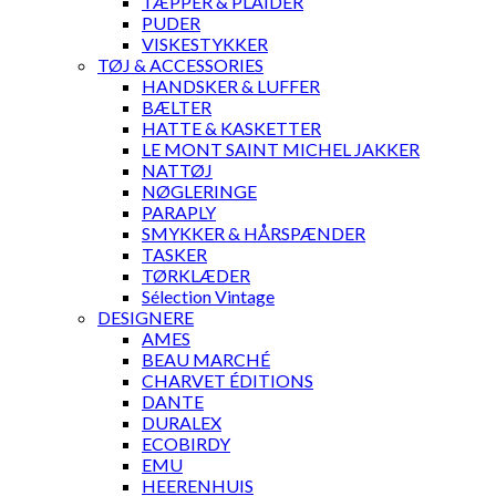
TÆPPER & PLAIDER
PUDER
VISKESTYKKER
TØJ & ACCESSORIES
HANDSKER & LUFFER
BÆLTER
HATTE & KASKETTER
LE MONT SAINT MICHEL JAKKER
NATTØJ
NØGLERINGE
PARAPLY
SMYKKER & HÅRSPÆNDER
TASKER
TØRKLÆDER
Sélection Vintage
DESIGNERE
AMES
BEAU MARCHÉ
CHARVET ÉDITIONS
DANTE
DURALEX
ECOBIRDY
EMU
HEERENHUIS