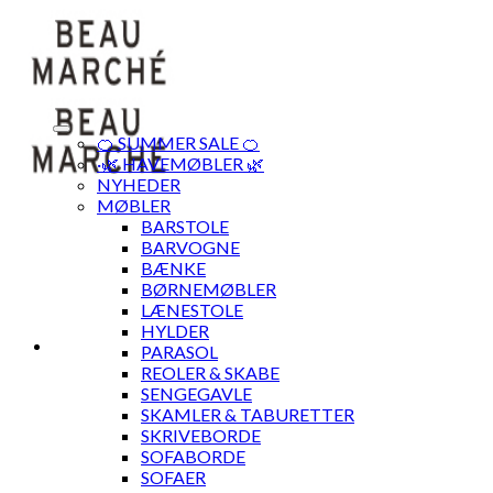
Skip
to
content
🍊 SUMMER SALE 🍊
·🌿 HAVEMØBLER 🌿
NYHEDER
MØBLER
BARSTOLE
BARVOGNE
BÆNKE
BØRNEMØBLER
LÆNESTOLE
HYLDER
PARASOL
REOLER & SKABE
SENGEGAVLE
SKAMLER & TABURETTER
SKRIVEBORDE
SOFABORDE
SOFAER