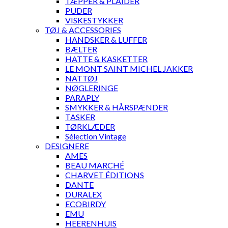
TÆPPER & PLAIDER
PUDER
VISKESTYKKER
TØJ & ACCESSORIES
HANDSKER & LUFFER
BÆLTER
HATTE & KASKETTER
LE MONT SAINT MICHEL JAKKER
NATTØJ
NØGLERINGE
PARAPLY
SMYKKER & HÅRSPÆNDER
TASKER
TØRKLÆDER
Sélection Vintage
DESIGNERE
AMES
BEAU MARCHÉ
CHARVET ÉDITIONS
DANTE
DURALEX
ECOBIRDY
EMU
HEERENHUIS