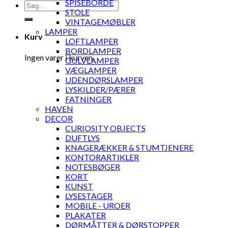
SPISEBORDE
Søg
STOLE
efter:
VINTAGEMØBLER
LAMPER
Kurv
LOFTLAMPER
BORDLAMPER
Ingen varer i kurven.
GULVLAMPER
VÆGLAMPER
UDENDØRSLAMPER
LYSKILDER/PÆRER
FATNINGER
HAVEN
DECOR
CURIOSITY OBJECTS
DUFTLYS
KNAGERÆKKER & STUMTJENERE
KONTORARTIKLER
NOTESBØGER
KORT
KUNST
LYSESTAGER
MOBILE - UROER
PLAKATER
DØRMÅTTER & DØRSTOPPER