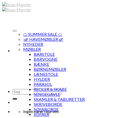
Skip
to
content
🍊 SUMMER SALE 🍊
·🌿 HAVEMØBLER 🌿
NYHEDER
MØBLER
BARSTOLE
BARVOGNE
BÆNKE
BØRNEMØBLER
LÆNESTOLE
HYLDER
PARASOL
REOLER & SKABE
Søg
SENGEGAVLE
efter:
SKAMLER & TABURETTER
SKRIVEBORDE
SOFABORDE
Ingen varer i kurven.
SOFAER