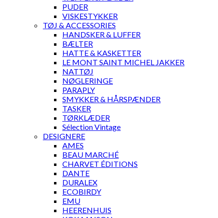
PUDER
VISKESTYKKER
TØJ & ACCESSORIES
HANDSKER & LUFFER
BÆLTER
HATTE & KASKETTER
LE MONT SAINT MICHEL JAKKER
NATTØJ
NØGLERINGE
PARAPLY
SMYKKER & HÅRSPÆNDER
TASKER
TØRKLÆDER
Sélection Vintage
DESIGNERE
AMES
BEAU MARCHÉ
CHARVET ÉDITIONS
DANTE
DURALEX
ECOBIRDY
EMU
HEERENHUIS