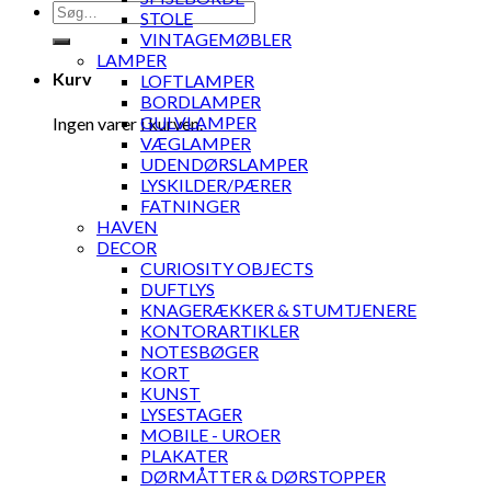
Søg
STOLE
efter:
VINTAGEMØBLER
LAMPER
Kurv
LOFTLAMPER
BORDLAMPER
GULVLAMPER
Ingen varer i kurven.
VÆGLAMPER
UDENDØRSLAMPER
LYSKILDER/PÆRER
FATNINGER
HAVEN
DECOR
CURIOSITY OBJECTS
DUFTLYS
KNAGERÆKKER & STUMTJENERE
KONTORARTIKLER
NOTESBØGER
KORT
KUNST
LYSESTAGER
MOBILE - UROER
PLAKATER
DØRMÅTTER & DØRSTOPPER