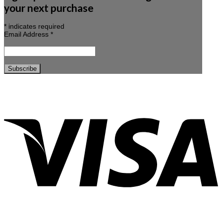
your next purchase
*
indicates required
Email Address
*