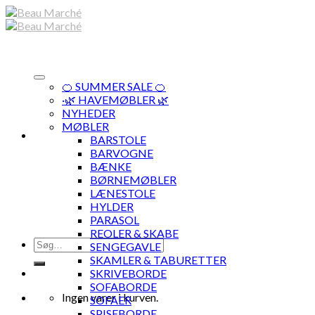
Skip
to
content
🍊 SUMMER SALE 🍊
·🌿 HAVEMØBLER 🌿
NYHEDER
MØBLER
BARSTOLE
BARVOGNE
BÆNKE
BØRNEMØBLER
LÆNESTOLE
HYLDER
PARASOL
REOLER & SKABE
Søg
SENGEGAVLE
efter:
SKAMLER & TABURETTER
SKRIVEBORDE
SOFABORDE
Ingen varer i kurven.
SOFAER
SPISEBORDE