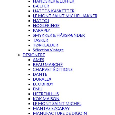
HANDSKER & LUFFER
BÆLTER
HATTE & KASKETTER
LE MONT SAINT MICHEL JAKKER
NATTØJ
NØGLERINGE
PARAPLY
SMYKKER & HÅRSPÆNDER
TASKER
TØRKLÆDER
Sélection Vintage
DESIGNERE
AMES
BEAU MARCHÉ
CHARVET ÉDITIONS
DANTE
DURALEX
ECOBIRDY
EMU
HEERENHUIS
KOK MAISON
LE MONT SAINT MICHEL
MANTAS EZCARAY
MANUFACTURE DE DIGOIN