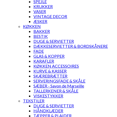
SPEJLE
KRUKKER
VASER
VINTAGE DECOR
ÆSKER
KØKKEN
BAKKER
BESTIK
DUGE & SERVIETTER
DÆKKESERVIETTER & BORDSKÅNERE
FADE
GLAS & KOPPER
KARAFLER
KØKKEN ACCESSOIRES
KURVE & KASSER
SKÆREBRÆTTER
SERVERINGSFADE & SKÅLE
SÆBER - Savon de Marseille
TALLERKENER & SKÅLE
VISKESTYKKER
TEKSTILER
DUGE & SERVIETTER
HÅNDKLÆDER
TÆPPER & PLAIDER