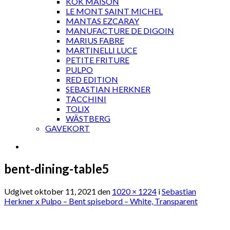
KOK MAISON
LE MONT SAINT MICHEL
MANTAS EZCARAY
MANUFACTURE DE DIGOIN
MARIUS FABRE
MARTINELLI LUCE
PETITE FRITURE
PULPO
RED EDITION
SEBASTIAN HERKNER
TACCHINI
TOLIX
WÄSTBERG
GAVEKORT
bent-dining-table5
Udgivet
oktober 11, 2021
den
1020 × 1224
i
Sebastian
Herkner x Pulpo – Bent spisebord – White, Transparent