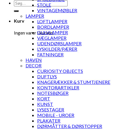
Søg
STOLE
efter:
VINTAGEMØBLER
LAMPER
Kurv
LOFTLAMPER
BORDLAMPER
GULVLAMPER
Ingen varer i kurven.
VÆGLAMPER
UDENDØRSLAMPER
LYSKILDER/PÆRER
FATNINGER
HAVEN
DECOR
CURIOSITY OBJECTS
DUFTLYS
KNAGERÆKKER & STUMTJENERE
KONTORARTIKLER
NOTESBØGER
KORT
KUNST
LYSESTAGER
MOBILE - UROER
PLAKATER
DØRMÅTTER & DØRSTOPPER