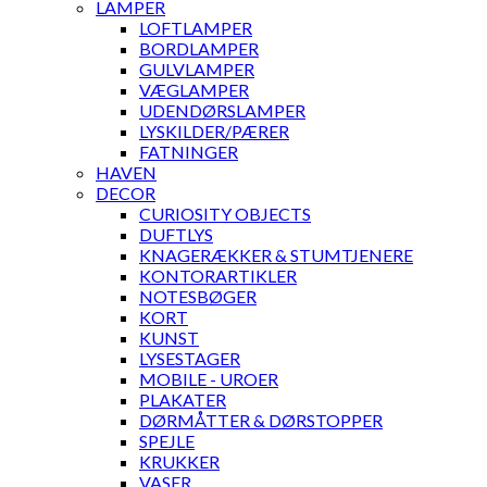
LAMPER
LOFTLAMPER
BORDLAMPER
GULVLAMPER
VÆGLAMPER
UDENDØRSLAMPER
LYSKILDER/PÆRER
FATNINGER
HAVEN
DECOR
CURIOSITY OBJECTS
DUFTLYS
KNAGERÆKKER & STUMTJENERE
KONTORARTIKLER
NOTESBØGER
KORT
KUNST
LYSESTAGER
MOBILE - UROER
PLAKATER
DØRMÅTTER & DØRSTOPPER
SPEJLE
KRUKKER
VASER