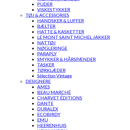
PUDER
VISKESTYKKER
TØJ & ACCESSORIES
HANDSKER & LUFFER
BÆLTER
HATTE & KASKETTER
LE MONT SAINT MICHEL JAKKER
NATTØJ
NØGLERINGE
PARAPLY
SMYKKER & HÅRSPÆNDER
TASKER
TØRKLÆDER
Sélection Vintage
DESIGNERE
AMES
BEAU MARCHÉ
CHARVET ÉDITIONS
DANTE
DURALEX
ECOBIRDY
EMU
HEERENHUIS