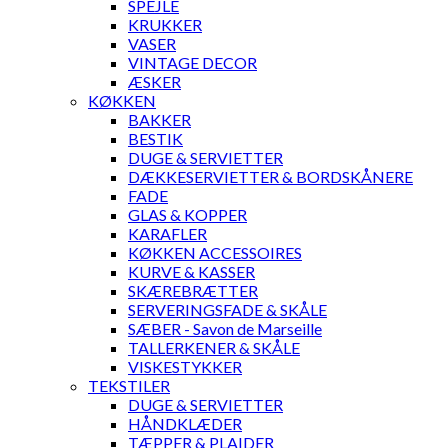
SPEJLE
KRUKKER
VASER
VINTAGE DECOR
ÆSKER
KØKKEN
BAKKER
BESTIK
DUGE & SERVIETTER
DÆKKESERVIETTER & BORDSKÅNERE
FADE
GLAS & KOPPER
KARAFLER
KØKKEN ACCESSOIRES
KURVE & KASSER
SKÆREBRÆTTER
SERVERINGSFADE & SKÅLE
SÆBER - Savon de Marseille
TALLERKENER & SKÅLE
VISKESTYKKER
TEKSTILER
DUGE & SERVIETTER
HÅNDKLÆDER
TÆPPER & PLAIDER