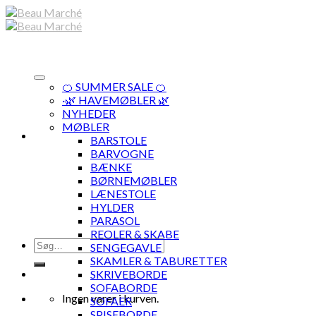
Skip
to
content
🍊 SUMMER SALE 🍊
·🌿 HAVEMØBLER 🌿
NYHEDER
MØBLER
BARSTOLE
BARVOGNE
BÆNKE
BØRNEMØBLER
LÆNESTOLE
HYLDER
PARASOL
REOLER & SKABE
Søg
SENGEGAVLE
efter:
SKAMLER & TABURETTER
SKRIVEBORDE
SOFABORDE
Ingen varer i kurven.
SOFAER
SPISEBORDE