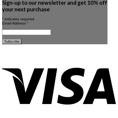
Sign-up to our newsletter and get 10% off
your next purchase
*
indicates required
Email Address
*