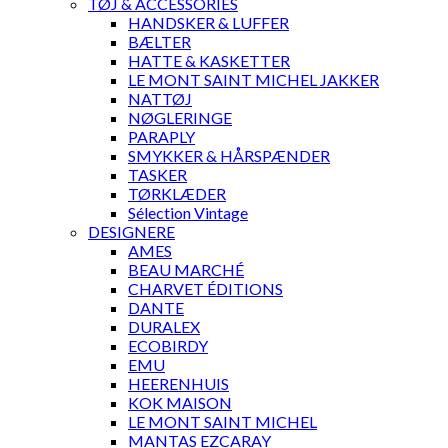
TØJ & ACCESSORIES
HANDSKER & LUFFER
BÆLTER
HATTE & KASKETTER
LE MONT SAINT MICHEL JAKKER
NATTØJ
NØGLERINGE
PARAPLY
SMYKKER & HÅRSPÆNDER
TASKER
TØRKLÆDER
Sélection Vintage
DESIGNERE
AMES
BEAU MARCHÉ
CHARVET ÉDITIONS
DANTE
DURALEX
ECOBIRDY
EMU
HEERENHUIS
KOK MAISON
LE MONT SAINT MICHEL
MANTAS EZCARAY