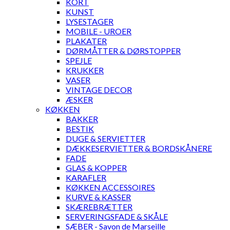
KORT
KUNST
LYSESTAGER
MOBILE - UROER
PLAKATER
DØRMÅTTER & DØRSTOPPER
SPEJLE
KRUKKER
VASER
VINTAGE DECOR
ÆSKER
KØKKEN
BAKKER
BESTIK
DUGE & SERVIETTER
DÆKKESERVIETTER & BORDSKÅNERE
FADE
GLAS & KOPPER
KARAFLER
KØKKEN ACCESSOIRES
KURVE & KASSER
SKÆREBRÆTTER
SERVERINGSFADE & SKÅLE
SÆBER - Savon de Marseille