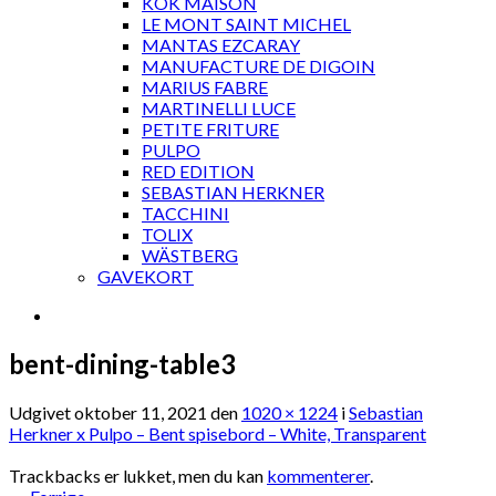
KOK MAISON
LE MONT SAINT MICHEL
MANTAS EZCARAY
MANUFACTURE DE DIGOIN
MARIUS FABRE
MARTINELLI LUCE
PETITE FRITURE
PULPO
RED EDITION
SEBASTIAN HERKNER
TACCHINI
TOLIX
WÄSTBERG
GAVEKORT
bent-dining-table3
Udgivet
oktober 11, 2021
den
1020 × 1224
i
Sebastian
Herkner x Pulpo – Bent spisebord – White, Transparent
Trackbacks er lukket, men du kan
kommenterer
.