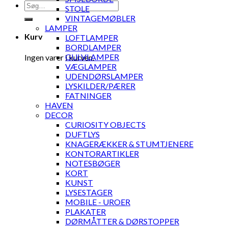
Søg
STOLE
efter:
VINTAGEMØBLER
LAMPER
Kurv
LOFTLAMPER
BORDLAMPER
GULVLAMPER
Ingen varer i kurven.
VÆGLAMPER
UDENDØRSLAMPER
LYSKILDER/PÆRER
FATNINGER
HAVEN
DECOR
CURIOSITY OBJECTS
DUFTLYS
KNAGERÆKKER & STUMTJENERE
KONTORARTIKLER
NOTESBØGER
KORT
KUNST
LYSESTAGER
MOBILE - UROER
PLAKATER
DØRMÅTTER & DØRSTOPPER