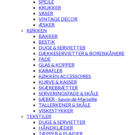
SPEJLE
KRUKKER
VASER
VINTAGE DECOR
ÆSKER
KØKKEN
BAKKER
BESTIK
DUGE & SERVIETTER
DÆKKESERVIETTER & BORDSKÅNERE
FADE
GLAS & KOPPER
KARAFLER
KØKKEN ACCESSOIRES
KURVE & KASSER
SKÆREBRÆTTER
SERVERINGSFADE & SKÅLE
SÆBER - Savon de Marseille
TALLERKENER & SKÅLE
VISKESTYKKER
TEKSTILER
DUGE & SERVIETTER
HÅNDKLÆDER
TÆPPER & PLAIDER