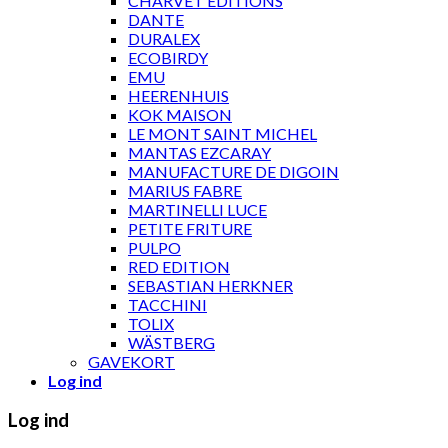
CHARVET ÉDITIONS
DANTE
DURALEX
ECOBIRDY
EMU
HEERENHUIS
KOK MAISON
LE MONT SAINT MICHEL
MANTAS EZCARAY
MANUFACTURE DE DIGOIN
MARIUS FABRE
MARTINELLI LUCE
PETITE FRITURE
PULPO
RED EDITION
SEBASTIAN HERKNER
TACCHINI
TOLIX
WÄSTBERG
GAVEKORT
Log ind
Log ind