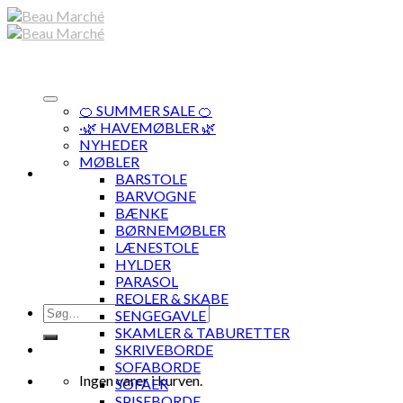
Skip
to
content
🍊 SUMMER SALE 🍊
·🌿 HAVEMØBLER 🌿
NYHEDER
MØBLER
BARSTOLE
BARVOGNE
BÆNKE
BØRNEMØBLER
LÆNESTOLE
HYLDER
PARASOL
REOLER & SKABE
Søg
SENGEGAVLE
efter:
SKAMLER & TABURETTER
SKRIVEBORDE
SOFABORDE
Ingen varer i kurven.
SOFAER
SPISEBORDE