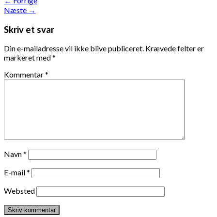
←
Forrige
Næste
→
Skriv et svar
Din e-mailadresse vil ikke blive publiceret.
Krævede felter er
markeret med
*
Kommentar
*
Navn
*
E-mail
*
Websted