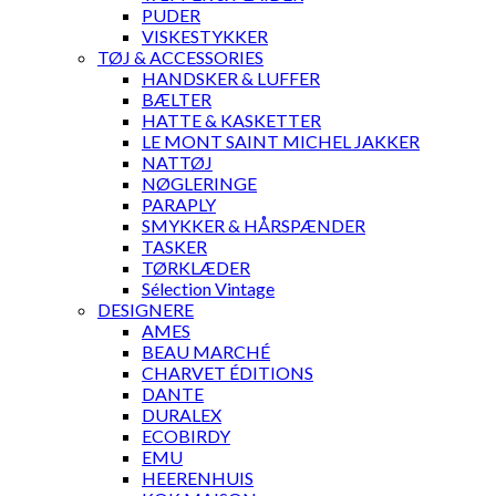
PUDER
VISKESTYKKER
TØJ & ACCESSORIES
HANDSKER & LUFFER
BÆLTER
HATTE & KASKETTER
LE MONT SAINT MICHEL JAKKER
NATTØJ
NØGLERINGE
PARAPLY
SMYKKER & HÅRSPÆNDER
TASKER
TØRKLÆDER
Sélection Vintage
DESIGNERE
AMES
BEAU MARCHÉ
CHARVET ÉDITIONS
DANTE
DURALEX
ECOBIRDY
EMU
HEERENHUIS