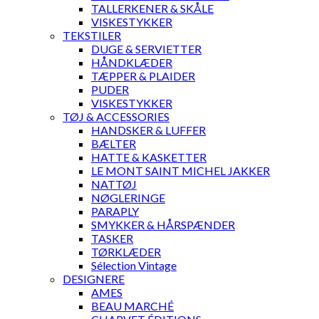
TALLERKENER & SKÅLE
VISKESTYKKER
TEKSTILER
DUGE & SERVIETTER
HÅNDKLÆDER
TÆPPER & PLAIDER
PUDER
VISKESTYKKER
TØJ & ACCESSORIES
HANDSKER & LUFFER
BÆLTER
HATTE & KASKETTER
LE MONT SAINT MICHEL JAKKER
NATTØJ
NØGLERINGE
PARAPLY
SMYKKER & HÅRSPÆNDER
TASKER
TØRKLÆDER
Sélection Vintage
DESIGNERE
AMES
BEAU MARCHÉ