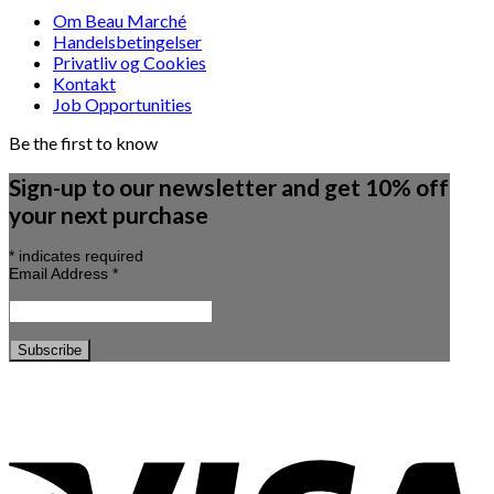
Om Beau Marché
Handelsbetingelser
Privatliv og Cookies
Kontakt
Job Opportunities
Be the first to know
Sign-up to our newsletter and get 10% off
your next purchase
*
indicates required
Email Address
*