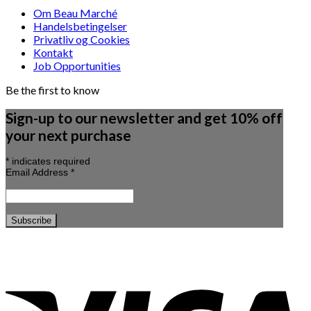
Om Beau Marché
Handelsbetingelser
Privatliv og Cookies
Kontakt
Job Opportunities
Be the first to know
Sign-up to our newsletter and get 10% off
your next purchase
*
indicates required
Email Address
*