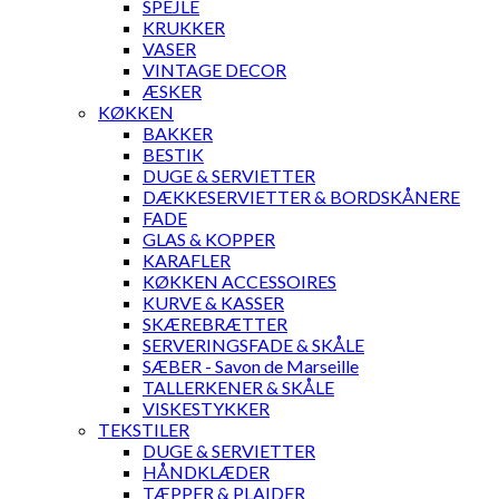
SPEJLE
KRUKKER
VASER
VINTAGE DECOR
ÆSKER
KØKKEN
BAKKER
BESTIK
DUGE & SERVIETTER
DÆKKESERVIETTER & BORDSKÅNERE
FADE
GLAS & KOPPER
KARAFLER
KØKKEN ACCESSOIRES
KURVE & KASSER
SKÆREBRÆTTER
SERVERINGSFADE & SKÅLE
SÆBER - Savon de Marseille
TALLERKENER & SKÅLE
VISKESTYKKER
TEKSTILER
DUGE & SERVIETTER
HÅNDKLÆDER
TÆPPER & PLAIDER