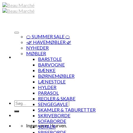
Skip
to
content
🍊 SUMMER SALE 🍊
·🌿 HAVEMØBLER 🌿
NYHEDER
MØBLER
BARSTOLE
BARVOGNE
BÆNKE
BØRNEMØBLER
LÆNESTOLE
HYLDER
PARASOL
REOLER & SKABE
Søg
SENGEGAVLE
efter:
SKAMLER & TABURETTER
SKRIVEBORDE
SOFABORDE
Ingen varer i kurven.
SOFAER
SPISEBORDE