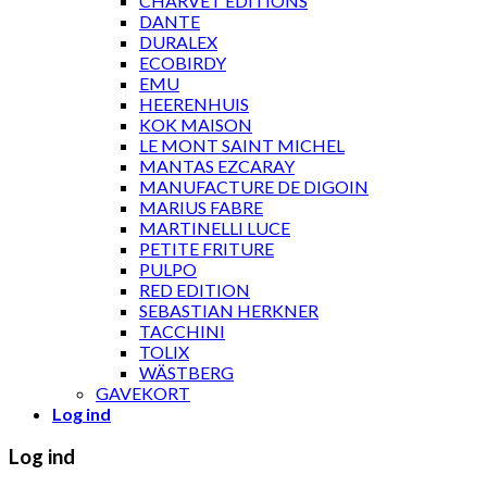
CHARVET ÉDITIONS
DANTE
DURALEX
ECOBIRDY
EMU
HEERENHUIS
KOK MAISON
LE MONT SAINT MICHEL
MANTAS EZCARAY
MANUFACTURE DE DIGOIN
MARIUS FABRE
MARTINELLI LUCE
PETITE FRITURE
PULPO
RED EDITION
SEBASTIAN HERKNER
TACCHINI
TOLIX
WÄSTBERG
GAVEKORT
Log ind
Log ind