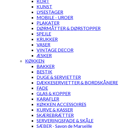
KORT
KUNST
LYSESTAGER
MOBILE - UROER
PLAKATER
DØRMÅTTER & DØRSTOPPER
SPEJLE
KRUKKER
VASER
VINTAGE DECOR
ÆSKER
KØKKEN
BAKKER
BESTIK
DUGE & SERVIETTER
DÆKKESERVIETTER & BORDSKÅNERE
FADE
GLAS & KOPPER
KARAFLER
KØKKEN ACCESSOIRES
KURVE & KASSER
SKÆREBRÆTTER
SERVERINGSFADE & SKÅLE
SÆBER - Savon de Marseille