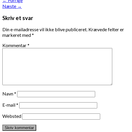
←
Forrige
Næste
→
Skriv et svar
Din e-mailadresse vil ikke blive publiceret.
Krævede felter er
markeret med
*
Kommentar
*
Navn
*
E-mail
*
Websted