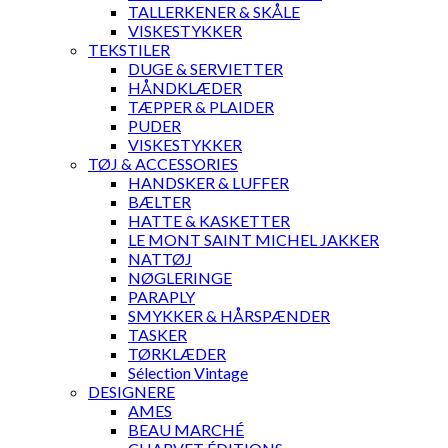
TALLERKENER & SKÅLE
VISKESTYKKER
TEKSTILER
DUGE & SERVIETTER
HÅNDKLÆDER
TÆPPER & PLAIDER
PUDER
VISKESTYKKER
TØJ & ACCESSORIES
HANDSKER & LUFFER
BÆLTER
HATTE & KASKETTER
LE MONT SAINT MICHEL JAKKER
NATTØJ
NØGLERINGE
PARAPLY
SMYKKER & HÅRSPÆNDER
TASKER
TØRKLÆDER
Sélection Vintage
DESIGNERE
AMES
BEAU MARCHÉ