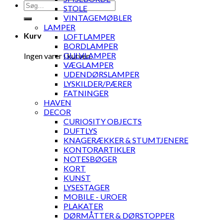
Søg
STOLE
efter:
VINTAGEMØBLER
LAMPER
Kurv
LOFTLAMPER
BORDLAMPER
GULVLAMPER
Ingen varer i kurven.
VÆGLAMPER
UDENDØRSLAMPER
LYSKILDER/PÆRER
FATNINGER
HAVEN
DECOR
CURIOSITY OBJECTS
DUFTLYS
KNAGERÆKKER & STUMTJENERE
KONTORARTIKLER
NOTESBØGER
KORT
KUNST
LYSESTAGER
MOBILE - UROER
PLAKATER
DØRMÅTTER & DØRSTOPPER