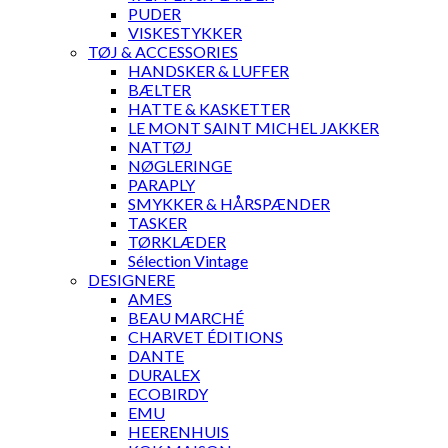
PUDER
VISKESTYKKER
TØJ & ACCESSORIES
HANDSKER & LUFFER
BÆLTER
HATTE & KASKETTER
LE MONT SAINT MICHEL JAKKER
NATTØJ
NØGLERINGE
PARAPLY
SMYKKER & HÅRSPÆNDER
TASKER
TØRKLÆDER
Sélection Vintage
DESIGNERE
AMES
BEAU MARCHÉ
CHARVET ÉDITIONS
DANTE
DURALEX
ECOBIRDY
EMU
HEERENHUIS