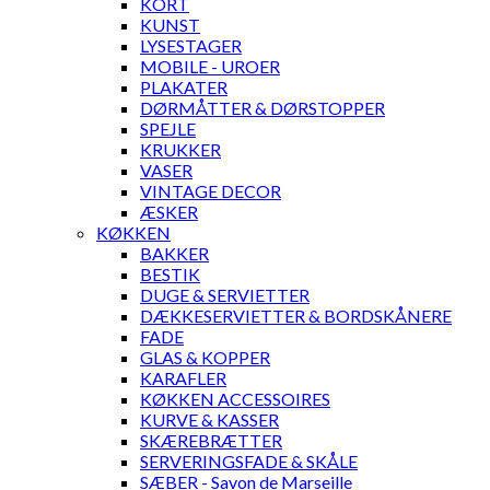
KORT
KUNST
LYSESTAGER
MOBILE - UROER
PLAKATER
DØRMÅTTER & DØRSTOPPER
SPEJLE
KRUKKER
VASER
VINTAGE DECOR
ÆSKER
KØKKEN
BAKKER
BESTIK
DUGE & SERVIETTER
DÆKKESERVIETTER & BORDSKÅNERE
FADE
GLAS & KOPPER
KARAFLER
KØKKEN ACCESSOIRES
KURVE & KASSER
SKÆREBRÆTTER
SERVERINGSFADE & SKÅLE
SÆBER - Savon de Marseille