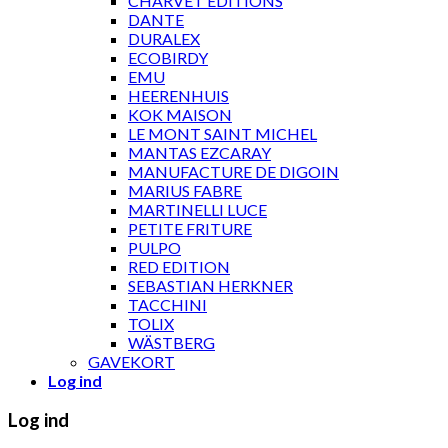
CHARVET ÉDITIONS
DANTE
DURALEX
ECOBIRDY
EMU
HEERENHUIS
KOK MAISON
LE MONT SAINT MICHEL
MANTAS EZCARAY
MANUFACTURE DE DIGOIN
MARIUS FABRE
MARTINELLI LUCE
PETITE FRITURE
PULPO
RED EDITION
SEBASTIAN HERKNER
TACCHINI
TOLIX
WÄSTBERG
GAVEKORT
Log ind
Log ind