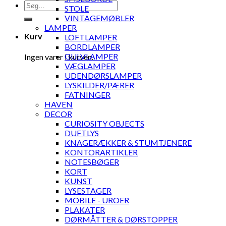
Søg
STOLE
efter:
VINTAGEMØBLER
LAMPER
Kurv
LOFTLAMPER
BORDLAMPER
GULVLAMPER
Ingen varer i kurven.
VÆGLAMPER
UDENDØRSLAMPER
LYSKILDER/PÆRER
FATNINGER
HAVEN
DECOR
CURIOSITY OBJECTS
DUFTLYS
KNAGERÆKKER & STUMTJENERE
KONTORARTIKLER
NOTESBØGER
KORT
KUNST
LYSESTAGER
MOBILE - UROER
PLAKATER
DØRMÅTTER & DØRSTOPPER