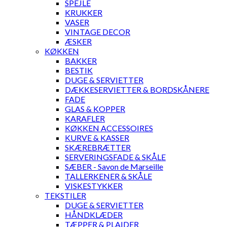
SPEJLE
KRUKKER
VASER
VINTAGE DECOR
ÆSKER
KØKKEN
BAKKER
BESTIK
DUGE & SERVIETTER
DÆKKESERVIETTER & BORDSKÅNERE
FADE
GLAS & KOPPER
KARAFLER
KØKKEN ACCESSOIRES
KURVE & KASSER
SKÆREBRÆTTER
SERVERINGSFADE & SKÅLE
SÆBER - Savon de Marseille
TALLERKENER & SKÅLE
VISKESTYKKER
TEKSTILER
DUGE & SERVIETTER
HÅNDKLÆDER
TÆPPER & PLAIDER