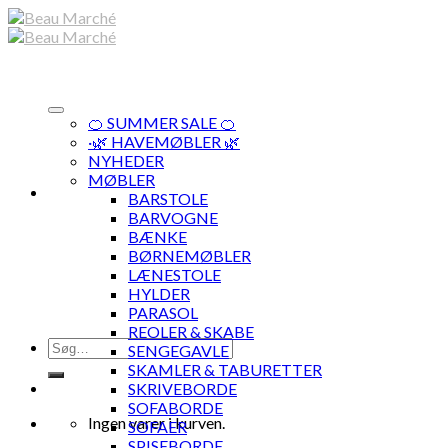
Skip
to
content
🍊 SUMMER SALE 🍊
·🌿 HAVEMØBLER 🌿
NYHEDER
MØBLER
BARSTOLE
BARVOGNE
BÆNKE
BØRNEMØBLER
LÆNESTOLE
HYLDER
PARASOL
REOLER & SKABE
Søg
SENGEGAVLE
efter:
SKAMLER & TABURETTER
SKRIVEBORDE
SOFABORDE
Ingen varer i kurven.
SOFAER
SPISEBORDE