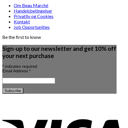
Om Beau Marché
Handelsbetingelser
Privatliv og Cookies
Kontakt
Job Opportunities
Be the first to know
Sign-up to our newsletter and get 10% off
your next purchase
*
indicates required
Email Address
*