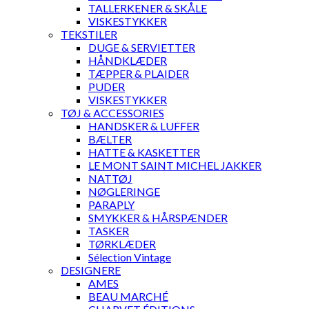
TALLERKENER & SKÅLE
VISKESTYKKER
TEKSTILER
DUGE & SERVIETTER
HÅNDKLÆDER
TÆPPER & PLAIDER
PUDER
VISKESTYKKER
TØJ & ACCESSORIES
HANDSKER & LUFFER
BÆLTER
HATTE & KASKETTER
LE MONT SAINT MICHEL JAKKER
NATTØJ
NØGLERINGE
PARAPLY
SMYKKER & HÅRSPÆNDER
TASKER
TØRKLÆDER
Sélection Vintage
DESIGNERE
AMES
BEAU MARCHÉ