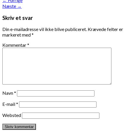
←
Forrige
Næste
→
Skriv et svar
Din e-mailadresse vil ikke blive publiceret.
Krævede felter er
markeret med
*
Kommentar
*
Navn
*
E-mail
*
Websted