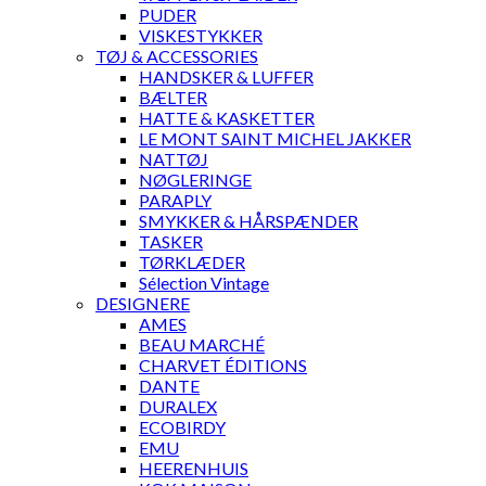
PUDER
VISKESTYKKER
TØJ & ACCESSORIES
HANDSKER & LUFFER
BÆLTER
HATTE & KASKETTER
LE MONT SAINT MICHEL JAKKER
NATTØJ
NØGLERINGE
PARAPLY
SMYKKER & HÅRSPÆNDER
TASKER
TØRKLÆDER
Sélection Vintage
DESIGNERE
AMES
BEAU MARCHÉ
CHARVET ÉDITIONS
DANTE
DURALEX
ECOBIRDY
EMU
HEERENHUIS