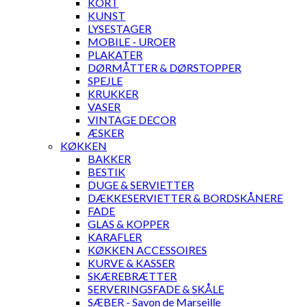
KORT
KUNST
LYSESTAGER
MOBILE - UROER
PLAKATER
DØRMÅTTER & DØRSTOPPER
SPEJLE
KRUKKER
VASER
VINTAGE DECOR
ÆSKER
KØKKEN
BAKKER
BESTIK
DUGE & SERVIETTER
DÆKKESERVIETTER & BORDSKÅNERE
FADE
GLAS & KOPPER
KARAFLER
KØKKEN ACCESSOIRES
KURVE & KASSER
SKÆREBRÆTTER
SERVERINGSFADE & SKÅLE
SÆBER - Savon de Marseille