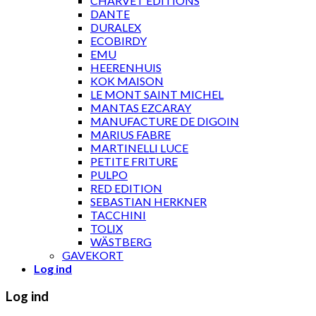
CHARVET ÉDITIONS
DANTE
DURALEX
ECOBIRDY
EMU
HEERENHUIS
KOK MAISON
LE MONT SAINT MICHEL
MANTAS EZCARAY
MANUFACTURE DE DIGOIN
MARIUS FABRE
MARTINELLI LUCE
PETITE FRITURE
PULPO
RED EDITION
SEBASTIAN HERKNER
TACCHINI
TOLIX
WÄSTBERG
GAVEKORT
Log ind
Log ind