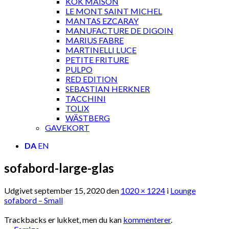
KOK MAISON
LE MONT SAINT MICHEL
MANTAS EZCARAY
MANUFACTURE DE DIGOIN
MARIUS FABRE
MARTINELLI LUCE
PETITE FRITURE
PULPO
RED EDITION
SEBASTIAN HERKNER
TACCHINI
TOLIX
WÄSTBERG
GAVEKORT
DA
EN
sofabord-large-glas
Udgivet
september 15, 2020
den
1020 × 1224
i
Lounge
sofabord – Small
Trackbacks er lukket, men du kan
kommenterer
.