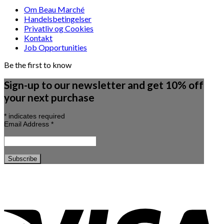
Om Beau Marché
Handelsbetingelser
Privatliv og Cookies
Kontakt
Job Opportunities
Be the first to know
Sign-up to our newsletter and get 10% off
your next purchase
*
indicates required
Email Address
*