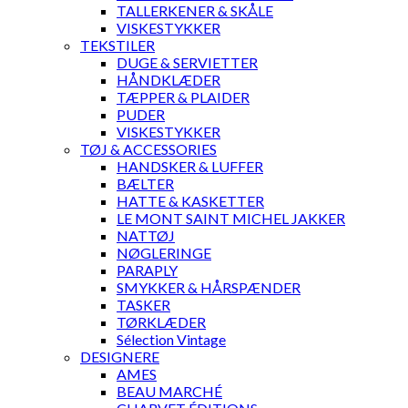
TALLERKENER & SKÅLE
VISKESTYKKER
TEKSTILER
DUGE & SERVIETTER
HÅNDKLÆDER
TÆPPER & PLAIDER
PUDER
VISKESTYKKER
TØJ & ACCESSORIES
HANDSKER & LUFFER
BÆLTER
HATTE & KASKETTER
LE MONT SAINT MICHEL JAKKER
NATTØJ
NØGLERINGE
PARAPLY
SMYKKER & HÅRSPÆNDER
TASKER
TØRKLÆDER
Sélection Vintage
DESIGNERE
AMES
BEAU MARCHÉ