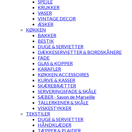
SPEJLE
KRUKKER
VASER
VINTAGE DECOR
ÆSKER
KØKKEN
BAKKER
BESTIK
DUGE & SERVIETTER
DÆKKESERVIETTER & BORDSKÅNERE
FADE
GLAS & KOPPER
KARAFLER
KØKKEN ACCESSOIRES
KURVE & KASSER
SKÆREBRÆTTER
SERVERINGSFADE & SKÅLE
SÆBER - Savon de Marseille
TALLERKENER & SKÅLE
VISKESTYKKER
TEKSTILER
DUGE & SERVIETTER
HÅNDKLÆDER
TÆPPER & PLAIDER