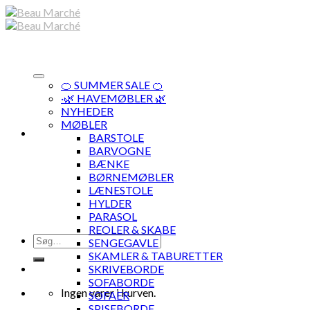
Skip
to
content
🍊 SUMMER SALE 🍊
·🌿 HAVEMØBLER 🌿
NYHEDER
MØBLER
BARSTOLE
BARVOGNE
BÆNKE
BØRNEMØBLER
LÆNESTOLE
HYLDER
PARASOL
REOLER & SKABE
Søg
SENGEGAVLE
efter:
SKAMLER & TABURETTER
SKRIVEBORDE
SOFABORDE
Ingen varer i kurven.
SOFAER
SPISEBORDE