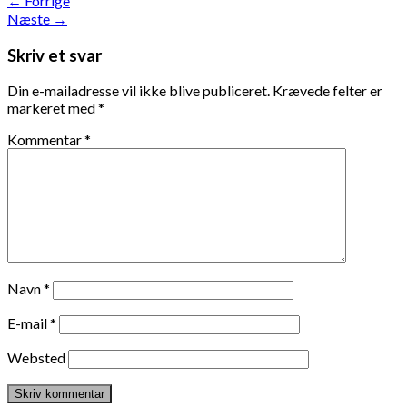
←
Forrige
Næste
→
Skriv et svar
Din e-mailadresse vil ikke blive publiceret.
Krævede felter er
markeret med
*
Kommentar
*
Navn
*
E-mail
*
Websted