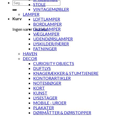
Søg
STOLE
efter:
VINTAGEMØBLER
LAMPER
Kurv
LOFTLAMPER
BORDLAMPER
GULVLAMPER
Ingen varer i kurven.
VÆGLAMPER
UDENDØRSLAMPER
LYSKILDER/PÆRER
FATNINGER
HAVEN
DECOR
CURIOSITY OBJECTS
DUFTLYS
KNAGERÆKKER & STUMTJENERE
KONTORARTIKLER
NOTESBØGER
KORT
KUNST
LYSESTAGER
MOBILE - UROER
PLAKATER
DØRMÅTTER & DØRSTOPPER