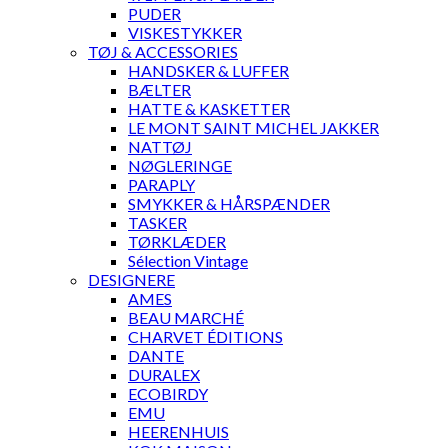
PUDER
VISKESTYKKER
TØJ & ACCESSORIES
HANDSKER & LUFFER
BÆLTER
HATTE & KASKETTER
LE MONT SAINT MICHEL JAKKER
NATTØJ
NØGLERINGE
PARAPLY
SMYKKER & HÅRSPÆNDER
TASKER
TØRKLÆDER
Sélection Vintage
DESIGNERE
AMES
BEAU MARCHÉ
CHARVET ÉDITIONS
DANTE
DURALEX
ECOBIRDY
EMU
HEERENHUIS