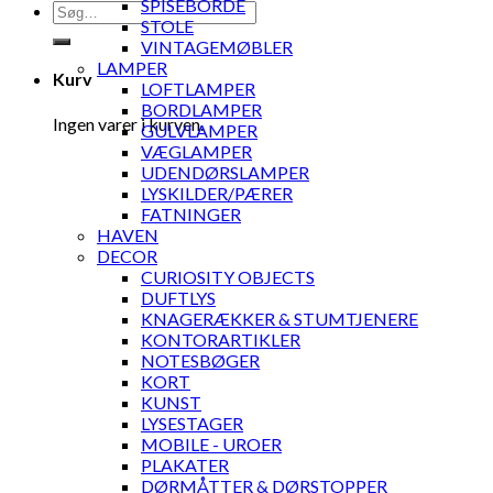
SPISEBORDE
Søg
STOLE
efter:
VINTAGEMØBLER
LAMPER
Kurv
LOFTLAMPER
BORDLAMPER
Ingen varer i kurven.
GULVLAMPER
VÆGLAMPER
UDENDØRSLAMPER
LYSKILDER/PÆRER
FATNINGER
HAVEN
DECOR
CURIOSITY OBJECTS
DUFTLYS
KNAGERÆKKER & STUMTJENERE
KONTORARTIKLER
NOTESBØGER
KORT
KUNST
LYSESTAGER
MOBILE - UROER
PLAKATER
DØRMÅTTER & DØRSTOPPER