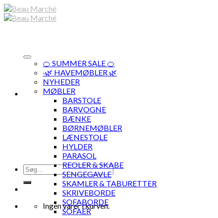
Skip
to
content
🍊 SUMMER SALE 🍊
·🌿 HAVEMØBLER 🌿
NYHEDER
MØBLER
BARSTOLE
BARVOGNE
BÆNKE
BØRNEMØBLER
LÆNESTOLE
HYLDER
PARASOL
REOLER & SKABE
Søg
SENGEGAVLE
efter:
SKAMLER & TABURETTER
SKRIVEBORDE
SOFABORDE
Ingen varer i kurven.
SOFAER