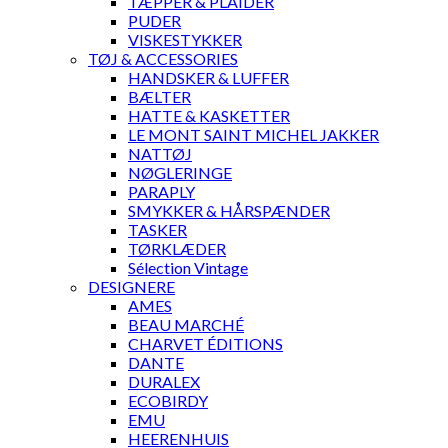
TÆPPER & PLAIDER
PUDER
VISKESTYKKER
TØJ & ACCESSORIES
HANDSKER & LUFFER
BÆLTER
HATTE & KASKETTER
LE MONT SAINT MICHEL JAKKER
NATTØJ
NØGLERINGE
PARAPLY
SMYKKER & HÅRSPÆNDER
TASKER
TØRKLÆDER
Sélection Vintage
DESIGNERE
AMES
BEAU MARCHÉ
CHARVET ÉDITIONS
DANTE
DURALEX
ECOBIRDY
EMU
HEERENHUIS