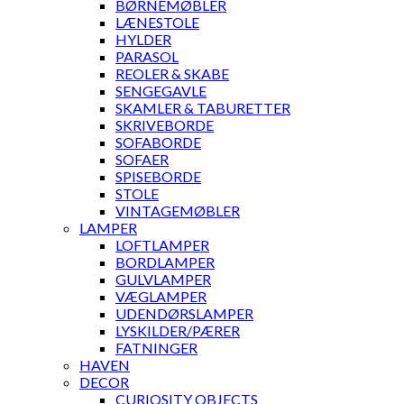
BØRNEMØBLER
LÆNESTOLE
HYLDER
PARASOL
REOLER & SKABE
SENGEGAVLE
SKAMLER & TABURETTER
SKRIVEBORDE
SOFABORDE
SOFAER
SPISEBORDE
STOLE
VINTAGEMØBLER
LAMPER
LOFTLAMPER
BORDLAMPER
GULVLAMPER
VÆGLAMPER
UDENDØRSLAMPER
LYSKILDER/PÆRER
FATNINGER
HAVEN
DECOR
CURIOSITY OBJECTS