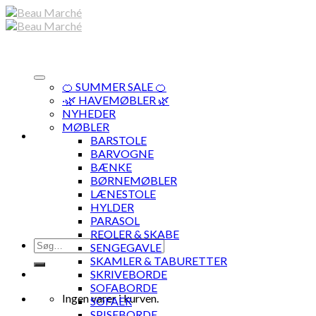
Skip
to
content
🍊 SUMMER SALE 🍊
·🌿 HAVEMØBLER 🌿
NYHEDER
MØBLER
BARSTOLE
BARVOGNE
BÆNKE
BØRNEMØBLER
LÆNESTOLE
HYLDER
PARASOL
REOLER & SKABE
Søg
SENGEGAVLE
efter:
SKAMLER & TABURETTER
SKRIVEBORDE
SOFABORDE
Ingen varer i kurven.
SOFAER
SPISEBORDE