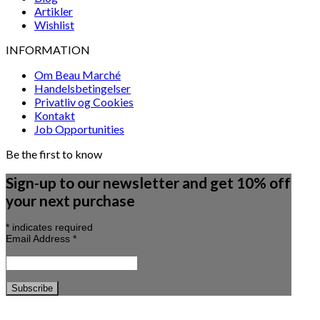
Artikler
Wishlist
INFORMATION
Om Beau Marché
Handelsbetingelser
Privatliv og Cookies
Kontakt
Job Opportunities
Be the first to know
Sign-up to our newsletter and get 10% off
your next purchase
*
indicates required
Email Address
*