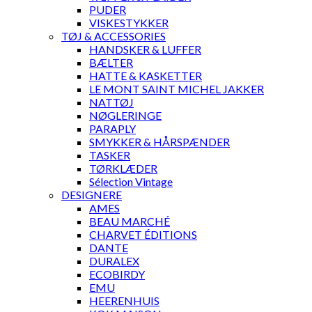
PUDER
VISKESTYKKER
TØJ & ACCESSORIES
HANDSKER & LUFFER
BÆLTER
HATTE & KASKETTER
LE MONT SAINT MICHEL JAKKER
NATTØJ
NØGLERINGE
PARAPLY
SMYKKER & HÅRSPÆNDER
TASKER
TØRKLÆDER
Sélection Vintage
DESIGNERE
AMES
BEAU MARCHÉ
CHARVET ÉDITIONS
DANTE
DURALEX
ECOBIRDY
EMU
HEERENHUIS