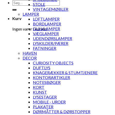
Søg
STOLE
efter:
VINTAGEMØBLER
LAMPER
Kurv
LOFTLAMPER
BORDLAMPER
GULVLAMPER
Ingen varer i kurven.
VÆGLAMPER
UDENDØRSLAMPER
LYSKILDER/PÆRER
FATNINGER
HAVEN
DECOR
CURIOSITY OBJECTS
DUFTLYS
KNAGERÆKKER & STUMTJENERE
KONTORARTIKLER
NOTESBØGER
KORT
KUNST
LYSESTAGER
MOBILE - UROER
PLAKATER
DØRMÅTTER & DØRSTOPPER