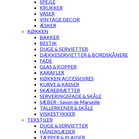
SPEJLE
KRUKKER
VASER
VINTAGE DECOR
ÆSKER
KØKKEN
BAKKER
BESTIK
DUGE & SERVIETTER
DÆKKESERVIETTER & BORDSKÅNERE
FADE
GLAS & KOPPER
KARAFLER
KØKKEN ACCESSOIRES
KURVE & KASSER
SKÆREBRÆTTER
SERVERINGSFADE & SKÅLE
SÆBER - Savon de Marseille
TALLERKENER & SKÅLE
VISKESTYKKER
TEKSTILER
DUGE & SERVIETTER
HÅNDKLÆDER
TÆPPER & PLAIDER