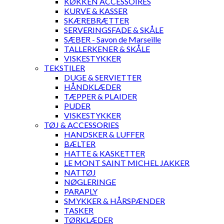
KØKKEN ACCESSOIRES
KURVE & KASSER
SKÆREBRÆTTER
SERVERINGSFADE & SKÅLE
SÆBER - Savon de Marseille
TALLERKENER & SKÅLE
VISKESTYKKER
TEKSTILER
DUGE & SERVIETTER
HÅNDKLÆDER
TÆPPER & PLAIDER
PUDER
VISKESTYKKER
TØJ & ACCESSORIES
HANDSKER & LUFFER
BÆLTER
HATTE & KASKETTER
LE MONT SAINT MICHEL JAKKER
NATTØJ
NØGLERINGE
PARAPLY
SMYKKER & HÅRSPÆNDER
TASKER
TØRKLÆDER