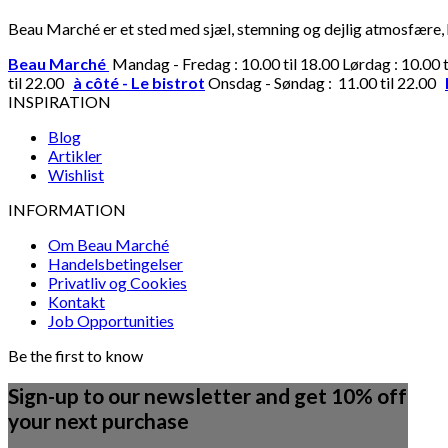
Beau Marché er et sted med sjæl, stemning og dejlig atmosfære, hv
Beau Marché
Mandag - Fredag : 10.00 til 18.00 Lørdag : 10.00 
til 22.00
à côté - Le bistrot
Onsdag - Søndag : 11.00 til 22.00
INSPIRATION
Blog
Artikler
Wishlist
INFORMATION
Om Beau Marché
Handelsbetingelser
Privatliv og Cookies
Kontakt
Job Opportunities
Be the first to know
Sign-up to our newsletter and get 10% off
your next purchase