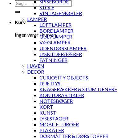
SPISEBORDE
Søg
STOLE
efter:
VINTAGEMØBLER
LAMPER
Kurv
LOFTLAMPER
BORDLAMPER
Ingen varer i kurven.
GULVLAMPER
VÆGLAMPER
UDENDØRSLAMPER
LYSKILDER/PÆRER
FATNINGER
HAVEN
DECOR
CURIOSITY OBJECTS
DUFTLYS
KNAGERÆKKER & STUMTJENERE
KONTORARTIKLER
NOTESBØGER
KORT
KUNST
LYSESTAGER
MOBILE - UROER
PLAKATER
DØRMÅTTER & DØRSTOPPER