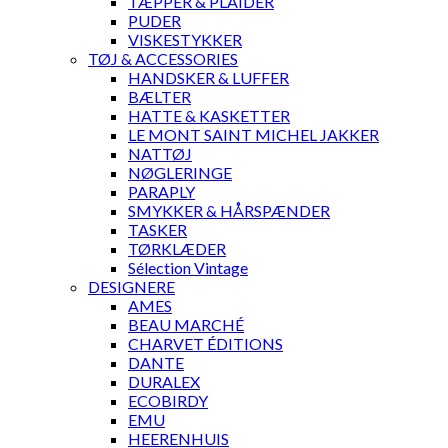
TÆPPER & PLAIDER
PUDER
VISKESTYKKER
TØJ & ACCESSORIES
HANDSKER & LUFFER
BÆLTER
HATTE & KASKETTER
LE MONT SAINT MICHEL JAKKER
NATTØJ
NØGLERINGE
PARAPLY
SMYKKER & HÅRSPÆNDER
TASKER
TØRKLÆDER
Sélection Vintage
DESIGNERE
AMES
BEAU MARCHÉ
CHARVET ÉDITIONS
DANTE
DURALEX
ECOBIRDY
EMU
HEERENHUIS