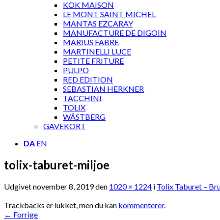
KOK MAISON
LE MONT SAINT MICHEL
MANTAS EZCARAY
MANUFACTURE DE DIGOIN
MARIUS FABRE
MARTINELLI LUCE
PETITE FRITURE
PULPO
RED EDITION
SEBASTIAN HERKNER
TACCHINI
TOLIX
WÄSTBERG
GAVEKORT
DA
EN
tolix-taburet-miljoe
Udgivet
november 8, 2019
den
1020 × 1224
i
Tolix Taburet – Br
Trackbacks er lukket, men du kan
kommenterer
.
←
Forrige