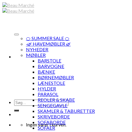
Skip
to
content
🍊 SUMMER SALE 🍊
·🌿 HAVEMØBLER 🌿
NYHEDER
MØBLER
BARSTOLE
BARVOGNE
BÆNKE
BØRNEMØBLER
LÆNESTOLE
HYLDER
PARASOL
REOLER & SKABE
Søg
SENGEGAVLE
efter:
SKAMLER & TABURETTER
SKRIVEBORDE
SOFABORDE
Ingen varer i kurven.
SOFAER