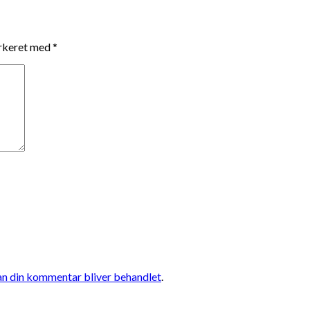
arkeret med
*
n din kommentar bliver behandlet
.