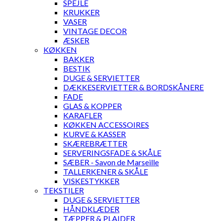
SPEJLE
KRUKKER
VASER
VINTAGE DECOR
ÆSKER
KØKKEN
BAKKER
BESTIK
DUGE & SERVIETTER
DÆKKESERVIETTER & BORDSKÅNERE
FADE
GLAS & KOPPER
KARAFLER
KØKKEN ACCESSOIRES
KURVE & KASSER
SKÆREBRÆTTER
SERVERINGSFADE & SKÅLE
SÆBER - Savon de Marseille
TALLERKENER & SKÅLE
VISKESTYKKER
TEKSTILER
DUGE & SERVIETTER
HÅNDKLÆDER
TÆPPER & PLAIDER