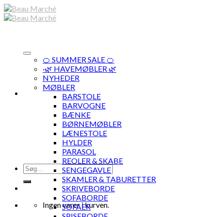
Skip
to
content
🍊 SUMMER SALE 🍊
·🌿 HAVEMØBLER 🌿
NYHEDER
MØBLER
BARSTOLE
BARVOGNE
BÆNKE
BØRNEMØBLER
LÆNESTOLE
HYLDER
PARASOL
REOLER & SKABE
Søg
SENGEGAVLE
efter:
SKAMLER & TABURETTER
SKRIVEBORDE
SOFABORDE
Ingen varer i kurven.
SOFAER
SPISEBORDE