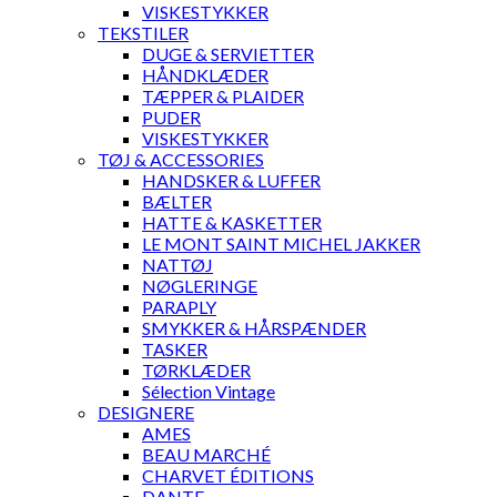
VISKESTYKKER
TEKSTILER
DUGE & SERVIETTER
HÅNDKLÆDER
TÆPPER & PLAIDER
PUDER
VISKESTYKKER
TØJ & ACCESSORIES
HANDSKER & LUFFER
BÆLTER
HATTE & KASKETTER
LE MONT SAINT MICHEL JAKKER
NATTØJ
NØGLERINGE
PARAPLY
SMYKKER & HÅRSPÆNDER
TASKER
TØRKLÆDER
Sélection Vintage
DESIGNERE
AMES
BEAU MARCHÉ
CHARVET ÉDITIONS
DANTE