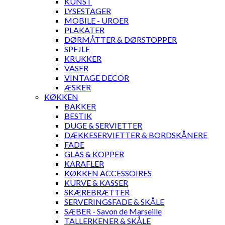
KUNST
LYSESTAGER
MOBILE - UROER
PLAKATER
DØRMÅTTER & DØRSTOPPER
SPEJLE
KRUKKER
VASER
VINTAGE DECOR
ÆSKER
KØKKEN
BAKKER
BESTIK
DUGE & SERVIETTER
DÆKKESERVIETTER & BORDSKÅNERE
FADE
GLAS & KOPPER
KARAFLER
KØKKEN ACCESSOIRES
KURVE & KASSER
SKÆREBRÆTTER
SERVERINGSFADE & SKÅLE
SÆBER - Savon de Marseille
TALLERKENER & SKÅLE