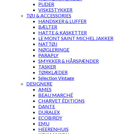
PUDER
VISKESTYKKER
TØJ & ACCESSORIES
HANDSKER & LUFFER
BÆLTER
HATTE & KASKETTER
LE MONT SAINT MICHEL JAKKER
NATTØJ
NØGLERINGE
PARAPLY
SMYKKER & HÅRSPÆNDER
TASKER
TØRKLÆDER
Sélection Vintage
DESIGNERE
AMES
BEAU MARCHÉ
CHARVET ÉDITIONS
DANTE
DURALEX
ECOBIRDY
EMU
HEERENHUIS