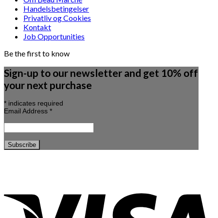
Handelsbetingelser
Privatliv og Cookies
Kontakt
Job Opportunities
Be the first to know
Sign-up to our newsletter and get 10% off
your next purchase
*
indicates required
Email Address
*