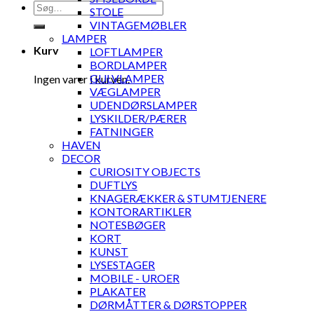
Søg
STOLE
efter:
VINTAGEMØBLER
LAMPER
Kurv
LOFTLAMPER
BORDLAMPER
GULVLAMPER
Ingen varer i kurven.
VÆGLAMPER
UDENDØRSLAMPER
LYSKILDER/PÆRER
FATNINGER
HAVEN
DECOR
CURIOSITY OBJECTS
DUFTLYS
KNAGERÆKKER & STUMTJENERE
KONTORARTIKLER
NOTESBØGER
KORT
KUNST
LYSESTAGER
MOBILE - UROER
PLAKATER
DØRMÅTTER & DØRSTOPPER