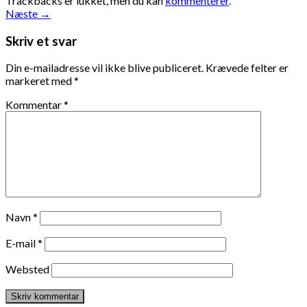
Trackbacks er lukket, men du kan
kommenterer
.
Næste
→
Skriv et svar
Din e-mailadresse vil ikke blive publiceret.
Krævede felter er
markeret med
*
Kommentar
*
Navn
*
E-mail
*
Websted