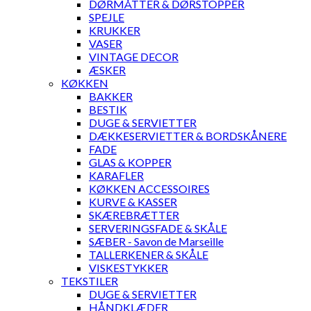
DØRMÅTTER & DØRSTOPPER
SPEJLE
KRUKKER
VASER
VINTAGE DECOR
ÆSKER
KØKKEN
BAKKER
BESTIK
DUGE & SERVIETTER
DÆKKESERVIETTER & BORDSKÅNERE
FADE
GLAS & KOPPER
KARAFLER
KØKKEN ACCESSOIRES
KURVE & KASSER
SKÆREBRÆTTER
SERVERINGSFADE & SKÅLE
SÆBER - Savon de Marseille
TALLERKENER & SKÅLE
VISKESTYKKER
TEKSTILER
DUGE & SERVIETTER
HÅNDKLÆDER