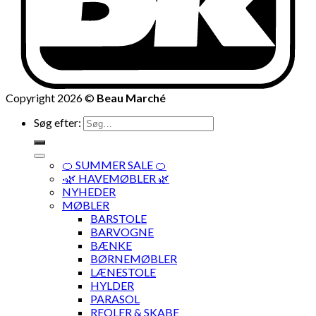
Copyright 2026 ©
Beau Marché
Søg efter:
🍊 SUMMER SALE 🍊
·🌿 HAVEMØBLER 🌿
NYHEDER
MØBLER
BARSTOLE
BARVOGNE
BÆNKE
BØRNEMØBLER
LÆNESTOLE
HYLDER
PARASOL
REOLER & SKABE