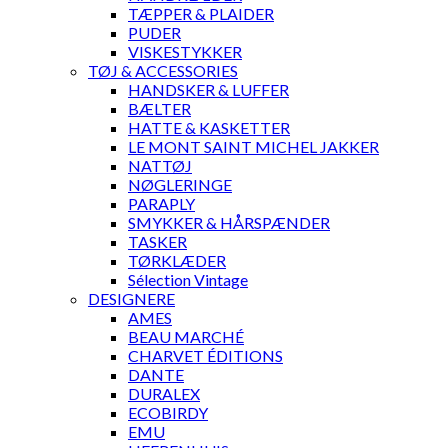
TÆPPER & PLAIDER
PUDER
VISKESTYKKER
TØJ & ACCESSORIES
HANDSKER & LUFFER
BÆLTER
HATTE & KASKETTER
LE MONT SAINT MICHEL JAKKER
NATTØJ
NØGLERINGE
PARAPLY
SMYKKER & HÅRSPÆNDER
TASKER
TØRKLÆDER
Sélection Vintage
DESIGNERE
AMES
BEAU MARCHÉ
CHARVET ÉDITIONS
DANTE
DURALEX
ECOBIRDY
EMU