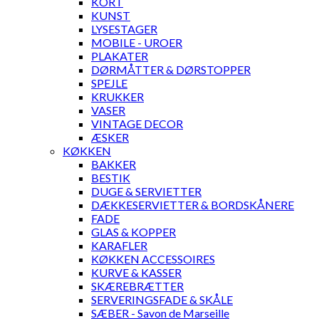
KORT
KUNST
LYSESTAGER
MOBILE - UROER
PLAKATER
DØRMÅTTER & DØRSTOPPER
SPEJLE
KRUKKER
VASER
VINTAGE DECOR
ÆSKER
KØKKEN
BAKKER
BESTIK
DUGE & SERVIETTER
DÆKKESERVIETTER & BORDSKÅNERE
FADE
GLAS & KOPPER
KARAFLER
KØKKEN ACCESSOIRES
KURVE & KASSER
SKÆREBRÆTTER
SERVERINGSFADE & SKÅLE
SÆBER - Savon de Marseille