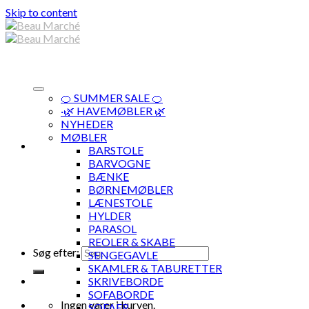
Skip to content
🍊 SUMMER SALE 🍊
·🌿 HAVEMØBLER 🌿
NYHEDER
MØBLER
BARSTOLE
BARVOGNE
BÆNKE
BØRNEMØBLER
LÆNESTOLE
HYLDER
PARASOL
REOLER & SKABE
Søg efter:
SENGEGAVLE
SKAMLER & TABURETTER
SKRIVEBORDE
SOFABORDE
Ingen varer i kurven.
SOFAER