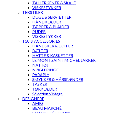
TALLERKENER & SKÅLE
VISKESTYKKER
TEKSTILER
DUGE & SERVIETTER
HÅNDKLÆDER
TÆPPER & PLAIDER
PUDER
VISKESTYKKER
TØJ & ACCESSORIES
HANDSKER & LUFFER
BÆLTER
HATTE & KASKETTER
LE MONT SAINT MICHEL JAKKER
NATTØJ
NØGLERINGE
PARAPLY
SMYKKER & HÅRSPÆNDER
TASKER
TØRKLÆDER
Sélection Vintage
DESIGNERE
AMES
BEAU MARCHÉ
CHARVET ÉDITIONS