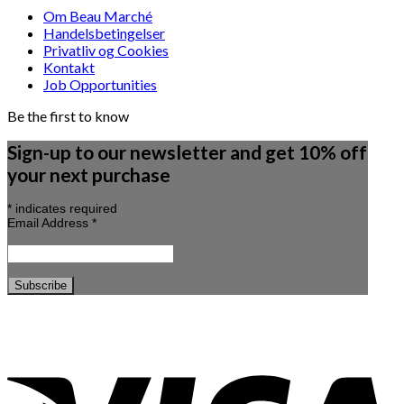
Om Beau Marché
Handelsbetingelser
Privatliv og Cookies
Kontakt
Job Opportunities
Be the first to know
Sign-up to our newsletter and get 10% off
your next purchase
*
indicates required
Email Address
*