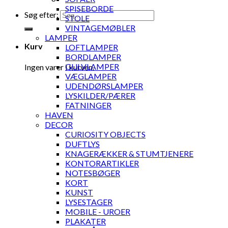
SPISEBORDE
Søg efter:
STOLE
VINTAGEMØBLER
LAMPER
Kurv
LOFTLAMPER
BORDLAMPER
GULVLAMPER
Ingen varer i kurven.
VÆGLAMPER
UDENDØRSLAMPER
LYSKILDER/PÆRER
FATNINGER
HAVEN
DECOR
CURIOSITY OBJECTS
DUFTLYS
KNAGERÆKKER & STUMTJENERE
KONTORARTIKLER
NOTESBØGER
KORT
KUNST
LYSESTAGER
MOBILE - UROER
PLAKATER