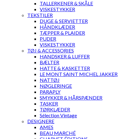
TALLERKENER & SKÅLE
VISKESTYKKER
TEKSTILER
DUGE & SERVIETTER
HÅNDKLÆDER
TÆPPER & PLAIDER
PUDER
VISKESTYKKER
TØJ & ACCESSORIES
HANDSKER & LUFFER
BÆLTER
HATTE & KASKETTER
LE MONT SAINT MICHEL JAKKER
NATTØJ
NØGLERINGE
PARAPLY
SMYKKER & HÅRSPÆNDER
TASKER
TØRKLÆDER
Sélection Vintage
DESIGNERE
AMES
BEAU MARCHÉ
CHARVET ÉDITIONS