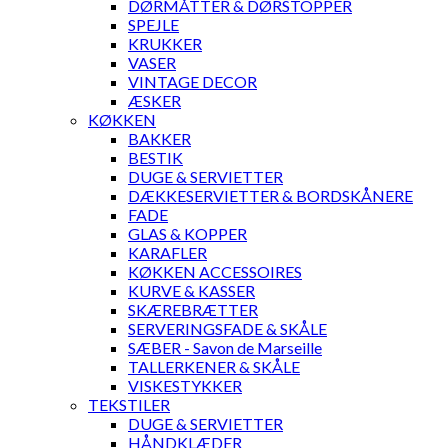
DØRMÅTTER & DØRSTOPPER
SPEJLE
KRUKKER
VASER
VINTAGE DECOR
ÆSKER
KØKKEN
BAKKER
BESTIK
DUGE & SERVIETTER
DÆKKESERVIETTER & BORDSKÅNERE
FADE
GLAS & KOPPER
KARAFLER
KØKKEN ACCESSOIRES
KURVE & KASSER
SKÆREBRÆTTER
SERVERINGSFADE & SKÅLE
SÆBER - Savon de Marseille
TALLERKENER & SKÅLE
VISKESTYKKER
TEKSTILER
DUGE & SERVIETTER
HÅNDKLÆDER