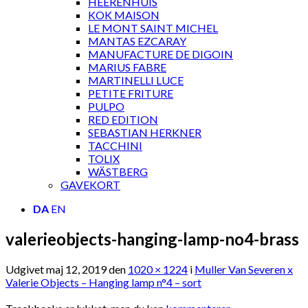
HEERENHUIS
KOK MAISON
LE MONT SAINT MICHEL
MANTAS EZCARAY
MANUFACTURE DE DIGOIN
MARIUS FABRE
MARTINELLI LUCE
PETITE FRITURE
PULPO
RED EDITION
SEBASTIAN HERKNER
TACCHINI
TOLIX
WÄSTBERG
GAVEKORT
DA
EN
valerieobjects-hanging-lamp-no4-brass
Udgivet
maj 12, 2019
den
1020 × 1224
i
Muller Van Severen x
Valerie Objects – Hanging lamp n°4 – sort