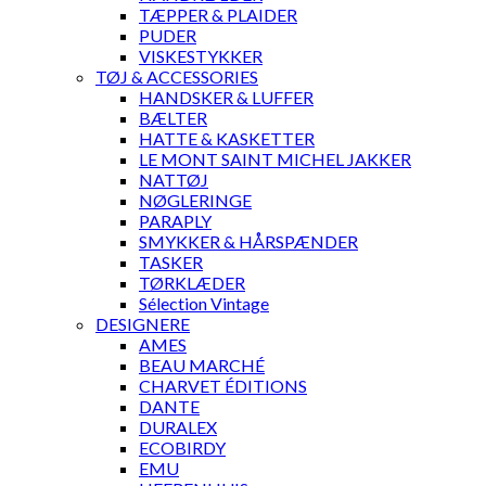
TÆPPER & PLAIDER
PUDER
VISKESTYKKER
TØJ & ACCESSORIES
HANDSKER & LUFFER
BÆLTER
HATTE & KASKETTER
LE MONT SAINT MICHEL JAKKER
NATTØJ
NØGLERINGE
PARAPLY
SMYKKER & HÅRSPÆNDER
TASKER
TØRKLÆDER
Sélection Vintage
DESIGNERE
AMES
BEAU MARCHÉ
CHARVET ÉDITIONS
DANTE
DURALEX
ECOBIRDY
EMU