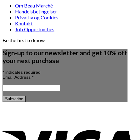
Om Beau Marché
Handelsbetingelser
Privatliv og Cookies
Kontakt
Job Opportunities
Be the first to know
Sign-up to our newsletter and get 10% off
your next purchase
*
indicates required
Email Address
*