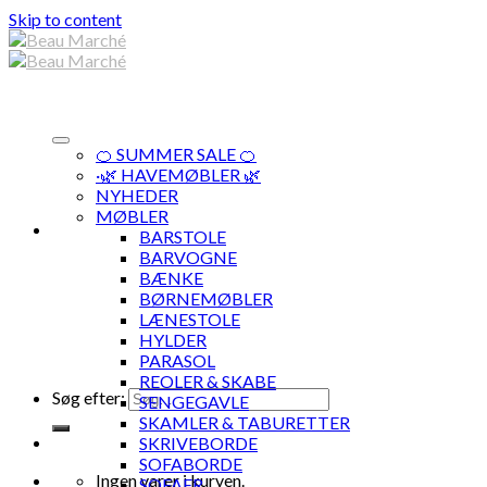
Skip to content
🍊 SUMMER SALE 🍊
·🌿 HAVEMØBLER 🌿
NYHEDER
MØBLER
BARSTOLE
BARVOGNE
BÆNKE
BØRNEMØBLER
LÆNESTOLE
HYLDER
PARASOL
REOLER & SKABE
Søg efter:
SENGEGAVLE
SKAMLER & TABURETTER
SKRIVEBORDE
SOFABORDE
Ingen varer i kurven.
SOFAER