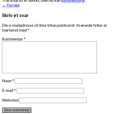
Trackbacks er lukket, men du kan
kommenterer
.
←
Forrige
Skriv et svar
Din e-mailadresse vil ikke blive publiceret.
Krævede felter er
markeret med
*
Kommentar
*
Navn
*
E-mail
*
Websted